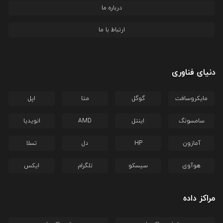
درباره ما
ارتباط با ما
دنیای فناوری
مایکروسافت
گوگل
متا
اپل
سامسونگ
اینتل
AMD
انویدیا
آمازون
HP
دل
تسلا
هوآوی
سیسکو
تلگرام
ایکس
مراکز داده