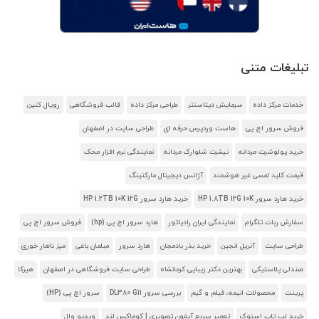
تبلیغات متنی
خدمات مرکز داده
سرمایش دیتاسنتر
طراحی مرکز داده
قالب فروشگاهی
رویال کنین
فروش سرور اچ پی
هاست وردپرس حرفه ای
طراحی سایت در اصفهان
خرید پولوشرت مردانه
تیشرت شلوارک مردانه
نمایندگی نرم افزار محک
قیمت کلید لمسی غیر هوشمند
آژانس دیجیتال مارکتینگ
خرید هارد سرور HP 1.8TB 12G 10K
خرید هارد سرور HP 1.2TB 10K 12G
سفارش ربات تلگرام
نمایندگی ایران رادیاتور
هارد سرور اچ پی (hp)
فروش سرور اچ پی
طراحی سایت
آنریل انجین
خرید بذر بادمجان
هارد سرور
مبلمان باغی
میز ناهار خوری
صندلی پلاستیکی
بهترین دکتر زیبایی کرمانشاه
طراحی سایت فروشگاهی در اصفهان
هیرکا
پرینت
محصولات انیمه، فیلم و گیم
بررسی سرور DL380 G11
سرور اچ پی (HP)
خرید لپ تاپ استوک
تعمیر سریع آیفون تصویری | کوماکس لند
ویدیو وال