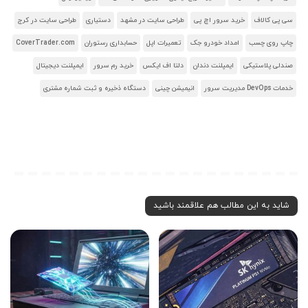
سی پی کالاف
خرید سرور اچ پی
طراحی سایت در مشهد
دستیاری
طراحی سایت در کرج
چاپ روی چسب
امداد خودرو جک
تعمیرات اپل
حسابداری رستوران
CoverTrader.com
صندلی پلاستیکی
ایمپلنت دندان
دلتا اف ایکس
خرید رم سرور
ایمپلنت دیجیتال
خدمات DevOps مدیریت سرور
انیمیشن چینی
دستگاه ذخیره و ثبت شماره مشتری
شاید به این مطالب هم علاقمند باشید