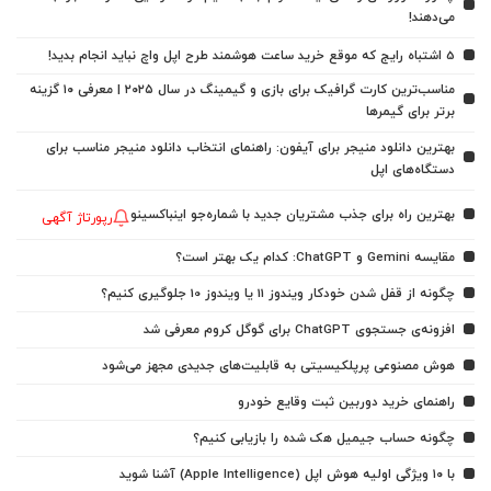
می‌دهند!
5 اشتباه رایج که موقع خرید ساعت هوشمند طرح اپل واچ نباید انجام بدید!
مناسب‌ترین کارت گرافیک برای بازی و گیمینگ در سال ۲۰۲۵ | معرفی ۱۰ گزینه
برتر برای گیمرها
بهترین دانلود منیجر برای آیفون: راهنمای انتخاب دانلود منیجر مناسب برای
دستگاه‌های اپل
بهترین راه برای جذب مشتریان جدید با شماره‌جو اینباکسینو
رپورتاژ آگهی
مقایسه Gemini و ChatGPT: کدام یک بهتر است؟
چگونه از قفل شدن خودکار ویندوز 11 یا ویندوز 10 جلوگیری کنیم؟
افزونه‌ی جستجوی ChatGPT برای گوگل کروم معرفی شد
هوش مصنوعی پرپلکیسیتی به قابلیت‌های جدیدی مجهز می‌شود
راهنمای خرید دوربین ثبت وقایع خودرو
چگونه حساب جیمیل هک شده را بازیابی کنیم؟
با ۱۰ ویژگی اولیه هوش اپل (Apple Intelligence) آشنا شوید