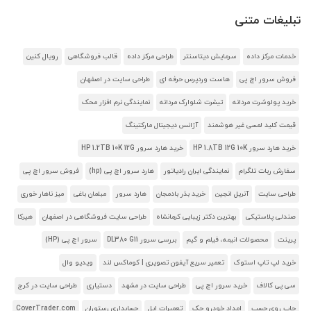
تبلیغات متنی
خدمات مرکز داده
سرمایش دیتاسنتر
طراحی مرکز داده
قالب فروشگاهی
رویال کنین
فروش سرور اچ پی
هاست وردپرس حرفه ای
طراحی سایت در اصفهان
خرید پولوشرت مردانه
تیشرت شلوارک مردانه
نمایندگی نرم افزار محک
قیمت کلید لمسی غیر هوشمند
آژانس دیجیتال مارکتینگ
خرید هارد سرور HP 1.8TB 12G 10K
خرید هارد سرور HP 1.2TB 10K 12G
سفارش ربات تلگرام
نمایندگی ایران رادیاتور
هارد سرور اچ پی (hp)
فروش سرور اچ پی
طراحی سایت
آنریل انجین
خرید بذر بادمجان
هارد سرور
مبلمان باغی
میز ناهار خوری
صندلی پلاستیکی
بهترین دکتر زیبایی کرمانشاه
طراحی سایت فروشگاهی در اصفهان
هیرکا
پرینت
محصولات انیمه، فیلم و گیم
بررسی سرور DL380 G11
سرور اچ پی (HP)
خرید لپ تاپ استوک
تعمیر سریع آیفون تصویری | کوماکس لند
ویدیو وال
سی پی کالاف
خرید سرور اچ پی
طراحی سایت در مشهد
دستیاری
طراحی سایت در کرج
چاپ روی چسب
امداد خودرو جک
تعمیرات اپل
حسابداری رستوران
CoverTrader.com