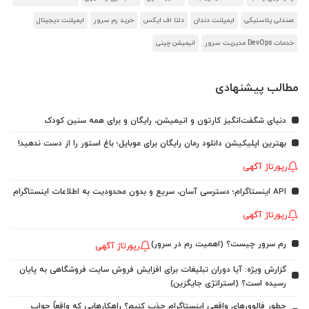
صندلی پلاستیکی
ایمپلنت دندان
دلتا اف ایکس
خرید رم سرور
ایمپلنت دیجیتال
خدمات DevOps مدیریت سرور
انیمیشن چینی
مطالب پیشنهادی
دنیای شگفت‌انگیز کارتون و انیمیشن، رایگان و برای همه سنین کودک
بهترین اپلیکیشن دانلود رمان رایگان برای موبایل؛ باغ استور را از دست ندهید!
رپورتاژ آگهی
API اینستاگرام؛ دسترسی آسان، سریع و بدون محدودیت به اطلاعات اینستاگرام
رپورتاژ آگهی
رم سرور چیست؟ (اهمیت رم در سرور)
رپورتاژ آگهی
گزارش ویژه: آیا دوران تبلیغات برای افزایش فروش سایت فروشگاهی به پایان
رسیده است؟ (استراتژی جایگزین)
چطور فالوورهای واقعی اینستاگرام جذب کنیم؟ راهکارهایی که واقعاً جواب