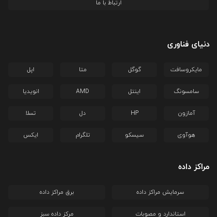
ارتباط با ما
دنیای فناوری
مایکروسافت
گوگل
متا
اپل
سامسونگ
اینتل
AMD
انویدیا
آمازون
HP
دل
تسلا
هوآوی
سیسکو
تلگرام
ایکس
مراکز داده
سرمایش مراکز داده
برق مراکز داده
استاندارد و مصوبات
مرکز داده سبز