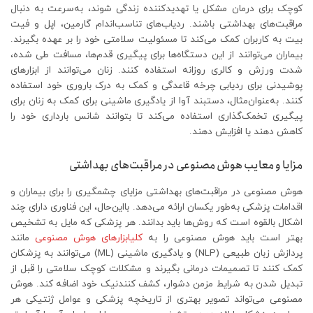
کوچک برای درمان مشکل یا تهدیدکننده زندگی شوند، به‌سرعت به دنبال
مراقبت‌های بهداشتی باشند. ردیاب‌های تناسب‌اندام گارمین، اپل و فیت
بیت به کاربران کمک می‌کند تا مسئولیت سلامتی خود را بر عهده بگیرند.
بیماران می‌توانند از این دستگاه‌ها برای پیگیری قدم‌ها، مسافت طی شده،
شدت ورزش و کالری روزانه استفاده کنند. زنان می‌توانند از ابزارهای
پوشیدنی برای ردیابی چرخه قاعدگی و کمک به درک باروری خود استفاده
کنند. به‌عنوان‌مثال، دستبند آوا از یادگیری ماشینی برای کمک به زنان برای
پیگیری تخمک‌گذاری استفاده می‌کند تا بتوانند شانس بارداری خود را
کاهش دهند یا افزایش دهند.
مزایا و معایب هوش مصنوعی در مراقبت‌های بهداشتی
هوش مصنوعی در مراقبت‌های بهداشتی مزایای چشمگیری را برای بیماران و
اقدامات پزشکی به‌طور یکسان ارائه می‌دهد. بااین‌حال، این فناوری دارای چند
اشکال بالقوه است که روش‌ها باید بدانند. هر پزشکی که مایل به تشخیص
بهتر است باید هوش مصنوعی را به
کلیابزارهای
هوش مصنوعی
مانند
پردازش زبان طبیعی (NLP) و یادگیری ماشینی (ML) می‌توانند به پزشکان
کمک کنند تا تصمیمات درمانی بگیرند و مشکلات کوچک سلامتی را قبل از
تبدیل شدن به شرایط مزمن دشوار، کشف کنندنیک خود اضافه کند. هوش
مصنوعی می‌تواند تصویر بهتری از تاریخچه پزشکی و عوامل ژنتیکی هر