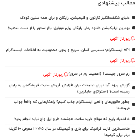
مطالب پیشنهادی
دنیای شگفت‌انگیز کارتون و انیمیشن، رایگان و برای همه سنین کودک
بهترین اپلیکیشن دانلود رمان رایگان برای موبایل؛ باغ استور را از دست ندهید!
رپورتاژ آگهی
API اینستاگرام؛ دسترسی آسان، سریع و بدون محدودیت به اطلاعات اینستاگرام
رپورتاژ آگهی
رم سرور چیست؟ (اهمیت رم در سرور)
رپورتاژ آگهی
گزارش ویژه: آیا دوران تبلیغات برای افزایش فروش سایت فروشگاهی به پایان
رسیده است؟ (استراتژی جایگزین)
چطور فالوورهای واقعی اینستاگرام جذب کنیم؟ راهکارهایی که واقعاً جواب
می‌دهند!
5 اشتباه رایج که موقع خرید ساعت هوشمند طرح اپل واچ نباید انجام بدید!
مناسب‌ترین کارت گرافیک برای بازی و گیمینگ در سال ۲۰۲۵ | معرفی ۱۰ گزینه
برتر برای گیمرها