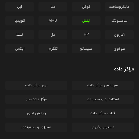
مایکروسافت
گوگل
متا
اپل
سامسونگ
اینتل
AMD
انویدیا
آمازون
HP
دل
تسلا
هوآوی
سیسکو
تلگرام
ایکس
مراکز داده
سرمایش مراکز داده
برق مراکز داده
استاندارد و مصوبات
مرکز داده سبز
قطب مراکز داده
رایانش ابری
دسترس‌پذیری
ممیزی و رتبه‌بندی