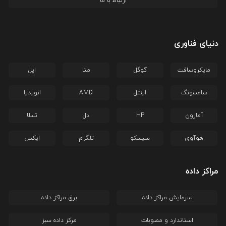
ارتباط با ما
دنیای فناوری
مایکروسافت
گوگل
متا
اپل
سامسونگ
اینتل
AMD
انویدیا
آمازون
HP
دل
تسلا
هوآوی
سیسکو
تلگرام
ایکس
مراکز داده
سرمایش مراکز داده
برق مراکز داده
استاندارد و مصوبات
مرکز داده سبز