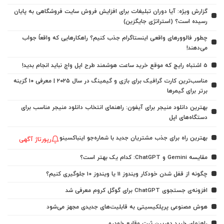
گزارش ویژه: آیا دوران تبلیغات برای افزایش فروش سایت فروشگاهی به پایان
رسیده است؟ (استراتژی جایگزین)
چطور فالوورهای واقعی اینستاگرام جذب کنیم؟ راهکارهایی که واقعاً جواب
می‌دهند!
5 اشتباه رایج که موقع خرید ساعت هوشمند طرح اپل واچ نباید انجام بدید!
مناسب‌ترین کارت گرافیک برای بازی و گیمینگ در سال ۲۰۲۵ | معرفی ۱۰ گزینه
برتر برای گیمرها
بهترین دانلود منیجر برای آیفون: راهنمای انتخاب دانلود منیجر مناسب برای
دستگاه‌های اپل
بهترین راه برای جذب مشتریان جدید با شماره‌جو اینباکسینو
رپورتاژ آگهی
مقایسه Gemini و ChatGPT: کدام یک بهتر است؟
چگونه از قفل شدن خودکار ویندوز 11 یا ویندوز 10 جلوگیری کنیم؟
افزونه‌ی جستجوی ChatGPT برای گوگل کروم معرفی شد
هوش مصنوعی پرپلکیسیتی به قابلیت‌های جدیدی مجهز می‌شود
راهنمای خرید دوربین ثبت وقایع خودرو