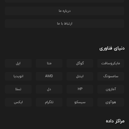
درباره ما
ارتباط با ما
دنیای فناوری
مایکروسافت
گوگل
متا
اپل
سامسونگ
اینتل
AMD
انویدیا
آمازون
HP
دل
تسلا
هوآوی
سیسکو
تلگرام
ایکس
مراکز داده