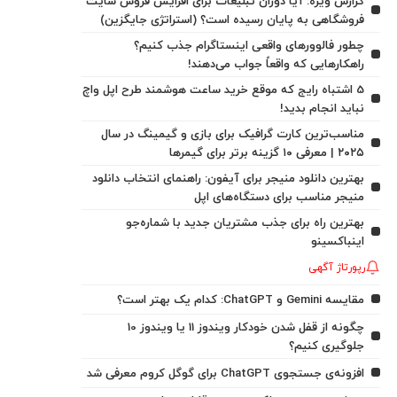
گزارش ویژه: آیا دوران تبلیغات برای افزایش فروش سایت
فروشگاهی به پایان رسیده است؟ (استراتژی جایگزین)
چطور فالوورهای واقعی اینستاگرام جذب کنیم؟
راهکارهایی که واقعاً جواب می‌دهند!
5 اشتباه رایج که موقع خرید ساعت هوشمند طرح اپل واچ
نباید انجام بدید!
مناسب‌ترین کارت گرافیک برای بازی و گیمینگ در سال
۲۰۲۵ | معرفی ۱۰ گزینه برتر برای گیمرها
بهترین دانلود منیجر برای آیفون: راهنمای انتخاب دانلود
منیجر مناسب برای دستگاه‌های اپل
بهترین راه برای جذب مشتریان جدید با شماره‌جو
اینباکسینو
رپورتاژ آگهی
مقایسه Gemini و ChatGPT: کدام یک بهتر است؟
چگونه از قفل شدن خودکار ویندوز 11 یا ویندوز 10
جلوگیری کنیم؟
افزونه‌ی جستجوی ChatGPT برای گوگل کروم معرفی شد