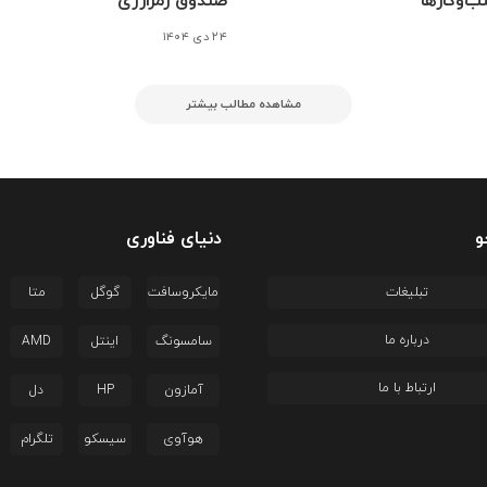
ب‌وکارها
صندوق رمزارزی
۲۴ دی ۱۴۰۴
مشاهده مطالب بیشتر
و
دنیای فناوری
تبلیغات
مایکروسافت
گوگل
متا
درباره ما
سامسونگ
اینتل
AMD
ارتباط با ما
آمازون
HP
دل
هوآوی
سیسکو
تلگرام