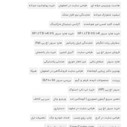
هاست وردپرس حرفه ای
طراحی سایت در اصفهان
خرید پولوشرت مردانه
تیشرت شلوارک مردانه
نمایندگی نرم افزار محک
قیمت کلید لمسی غیر هوشمند
آژانس دیجیتال مارکتینگ
خرید هارد سرور HP 1.8TB 12G 10K
خرید هارد سرور HP 1.2TB 10K 12G
سفارش ربات تلگرام
نمایندگی ایران رادیاتور
هارد سرور اچ پی (hp)
فروش سرور اچ پی
طراحی سایت
آنریل انجین
خرید بذر بادمجان
هارد سرور
مبلمان باغی
میز ناهار خوری
صندلی پلاستیکی
بهترین دکتر زیبایی کرمانشاه
طراحی سایت فروشگاهی در اصفهان
هیرکا
پرینت
محصولات انیمه، فیلم و گیم
بررسی سرور DL380 G11
سرور اچ پی (HP)
خرید لپ تاپ استوک
تعمیر سریع آیفون تصویری | کوماکس لند
ویدیو وال
سی پی کالاف
خرید سرور اچ پی
طراحی سایت در مشهد
دستیاری
طراحی سایت در کرج
چاپ روی چسب
امداد خودرو جک
تعمیرات اپل