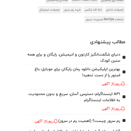
حسابداری رستوران
CoverTrader.com
صندلی پلاستیکی
ایمپلنت دندان
دلتا اف ایکس
خرید رم سرور
ایمپلنت دیجیتال
خدمات DevOps مدیریت سرور
مطالب پیشنهادی
دنیای شگفت‌انگیز کارتون و انیمیشن، رایگان و برای همه
سنین کودک
بهترین اپلیکیشن دانلود رمان رایگان برای موبایل؛ باغ
استور را از دست ندهید!
رپورتاژ آگهی
API اینستاگرام؛ دسترسی آسان، سریع و بدون محدودیت
به اطلاعات اینستاگرام
رپورتاژ آگهی
رم سرور چیست؟ (اهمیت رم در سرور)
رپورتاژ آگهی