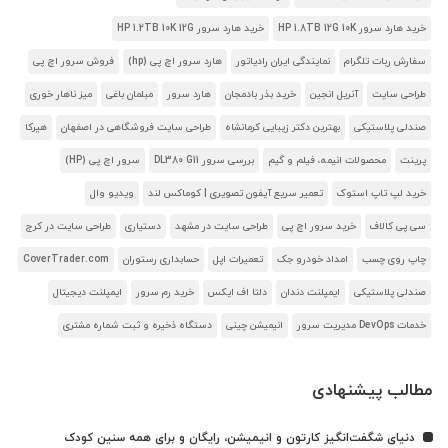
خرید هارد سرور HP 1.8TB 12G 10K
خرید هارد سرور HP 1.2TB 10K 12G
سفارش ربات تلگرام
نمایندگی ایران رادیاتور
هارد سرور اچ پی (hp)
فروش سرور اچ پی
طراحی سایت
آنریل انجین
خرید بذر بادمجان
هارد سرور
مبلمان باغی
میز ناهار خوری
صندلی پلاستیکی
بهترین دکتر زیبایی کرمانشاه
طراحی سایت فروشگاهی در اصفهان
هیرکا
پرینت
محصولات انیمه، فیلم و گیم
بررسی سرور DL380 G11
سرور اچ پی (HP)
خرید لپ تاپ استوک
تعمیر سریع آیفون تصویری | کوماکس لند
ویدیو وال
سی پی کالاف
خرید سرور اچ پی
طراحی سایت در مشهد
دستیاری
طراحی سایت در کرج
چاپ روی چسب
امداد خودرو جک
تعمیرات اپل
حسابداری رستوران
CoverTrader.com
صندلی پلاستیکی
ایمپلنت دندان
دلتا اف ایکس
خرید رم سرور
ایمپلنت دیجیتال
خدمات DevOps مدیریت سرور
انیمیشن چینی
دستگاه ذخیره و ثبت شماره مشتری
مطالب پیشنهادی
دنیای شگفت‌انگیز کارتون و انیمیشن، رایگان و برای همه سنین کودک