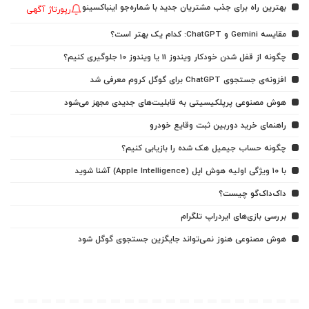
بهترین راه برای جذب مشتریان جدید با شماره‌جو اینباکسینو
رپورتاژ آگهی
مقایسه Gemini و ChatGPT: کدام یک بهتر است؟
چگونه از قفل شدن خودکار ویندوز 11 یا ویندوز 10 جلوگیری کنیم؟
افزونه‌ی جستجوی ChatGPT برای گوگل کروم معرفی شد
هوش مصنوعی پرپلکیسیتی به قابلیت‌های جدیدی مجهز می‌شود
راهنمای خرید دوربین ثبت وقایع خودرو
چگونه حساب جیمیل هک شده را بازیابی کنیم؟
با ۱۰ ویژگی اولیه هوش اپل (Apple Intelligence) آشنا شوید
داک‌داک‌گو چیست؟
بررسی بازی‌های ایردراپ تلگرام
هوش مصنوعی هنوز نمی‌تواند جایگزین جستجوی گوگل شود