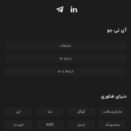
آی تی جو
تبلیغات
درباره ما
ارتباط با ما
دنیای فناوری
مایکروسافت
گوگل
متا
اپل
سامسونگ
اینتل
AMD
انویدیا