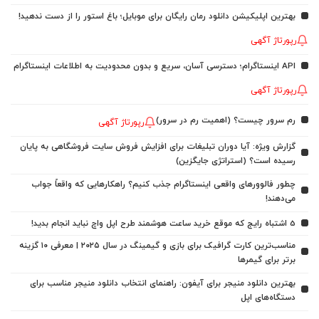
بهترین اپلیکیشن دانلود رمان رایگان برای موبایل؛ باغ استور را از دست ندهید!
رپورتاژ آگهی
API اینستاگرام؛ دسترسی آسان، سریع و بدون محدودیت به اطلاعات اینستاگرام
رپورتاژ آگهی
رم سرور چیست؟ (اهمیت رم در سرور)
رپورتاژ آگهی
گزارش ویژه: آیا دوران تبلیغات برای افزایش فروش سایت فروشگاهی به پایان
رسیده است؟ (استراتژی جایگزین)
چطور فالوورهای واقعی اینستاگرام جذب کنیم؟ راهکارهایی که واقعاً جواب
می‌دهند!
5 اشتباه رایج که موقع خرید ساعت هوشمند طرح اپل واچ نباید انجام بدید!
مناسب‌ترین کارت گرافیک برای بازی و گیمینگ در سال ۲۰۲۵ | معرفی ۱۰ گزینه
برتر برای گیمرها
بهترین دانلود منیجر برای آیفون: راهنمای انتخاب دانلود منیجر مناسب برای
دستگاه‌های اپل