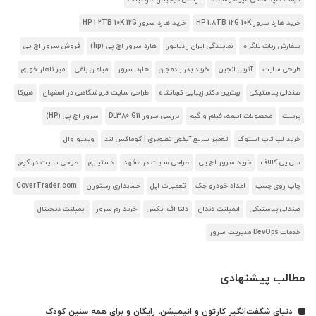
خرید هارد سرور HP 1.8TB 12G 10K
خرید هارد سرور HP 1.2TB 10K 12G
سفارش ربات تلگرام
نمایندگی ایران رادیاتور
هارد سرور اچ پی (hp)
فروش سرور اچ پی
طراحی سایت
آنریل انجین
خرید بذر بادمجان
هارد سرور
مبلمان باغی
میز ناهار خوری
صندلی پلاستیکی
بهترین دکتر زیبایی کرمانشاه
طراحی سایت فروشگاهی در اصفهان
هیرکا
پرینت
محصولات انیمه، فیلم و گیم
بررسی سرور DL380 G11
سرور اچ پی (HP)
خرید لپ تاپ استوک
تعمیر سریع آیفون تصویری | کوماکس لند
ویدیو وال
سی پی کالاف
خرید سرور اچ پی
طراحی سایت در مشهد
دستیاری
طراحی سایت در کرج
چاپ روی چسب
امداد خودرو جک
تعمیرات اپل
حسابداری رستوران
CoverTrader.com
صندلی پلاستیکی
ایمپلنت دندان
دلتا اف ایکس
خرید رم سرور
ایمپلنت دیجیتال
خدمات DevOps مدیریت سرور
مطالب پیشنهادی
دنیای شگفت‌انگیز کارتون و انیمیشن، رایگان و برای همه سنین کودک