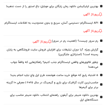
بهترین اپلیکیشن دانلود رمان رایگان برای موبایل؛ باغ استور را از دست ندهید!
رپورتاژ آگهی
API اینستاگرام؛ دسترسی آسان، سریع و بدون محدودیت به اطلاعات اینستاگرام
رپورتاژ آگهی
رم سرور چیست؟ (اهمیت رم در سرور)
رپورتاژ آگهی
گزارش ویژه: آیا دوران تبلیغات برای افزایش فروش سایت فروشگاهی به پایان
رسیده است؟ (استراتژی جایگزین)
چطور فالوورهای واقعی اینستاگرام جذب کنیم؟ راهکارهایی که واقعاً جواب
می‌دهند!
5 اشتباه رایج که موقع خرید ساعت هوشمند طرح اپل واچ نباید انجام بدید!
مناسب‌ترین کارت گرافیک برای بازی و گیمینگ در سال ۲۰۲۵ | معرفی ۱۰ گزینه
برتر برای گیمرها
بهترین دانلود منیجر برای آیفون: راهنمای انتخاب دانلود منیجر مناسب برای
دستگاه‌های اپل