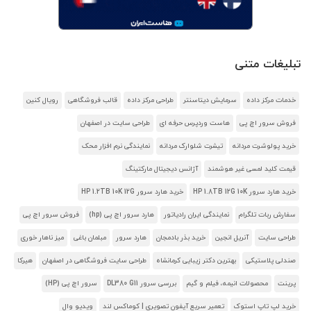
تبلیغات متنی
خدمات مرکز داده
سرمایش دیتاسنتر
طراحی مرکز داده
قالب فروشگاهی
رویال کنین
فروش سرور اچ پی
هاست وردپرس حرفه ای
طراحی سایت در اصفهان
خرید پولوشرت مردانه
تیشرت شلوارک مردانه
نمایندگی نرم افزار محک
قیمت کلید لمسی غیر هوشمند
آژانس دیجیتال مارکتینگ
خرید هارد سرور HP 1.8TB 12G 10K
خرید هارد سرور HP 1.2TB 10K 12G
سفارش ربات تلگرام
نمایندگی ایران رادیاتور
هارد سرور اچ پی (hp)
فروش سرور اچ پی
طراحی سایت
آنریل انجین
خرید بذر بادمجان
هارد سرور
مبلمان باغی
میز ناهار خوری
صندلی پلاستیکی
بهترین دکتر زیبایی کرمانشاه
طراحی سایت فروشگاهی در اصفهان
هیرکا
پرینت
محصولات انیمه، فیلم و گیم
بررسی سرور DL380 G11
سرور اچ پی (HP)
خرید لپ تاپ استوک
تعمیر سریع آیفون تصویری | کوماکس لند
ویدیو وال