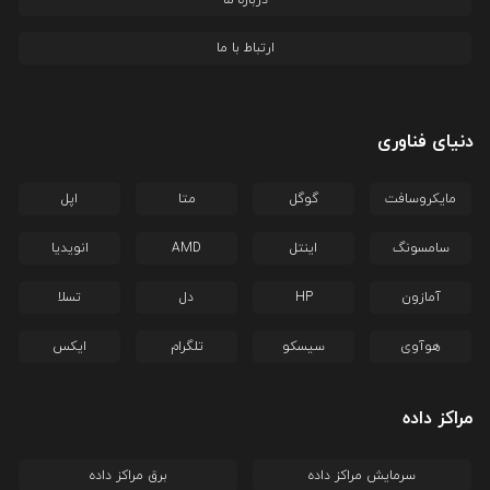
درباره ما
ارتباط با ما
دنیای فناوری
مایکروسافت
گوگل
متا
اپل
سامسونگ
اینتل
AMD
انویدیا
آمازون
HP
دل
تسلا
هوآوی
سیسکو
تلگرام
ایکس
مراکز داده
سرمایش مراکز داده
برق مراکز داده