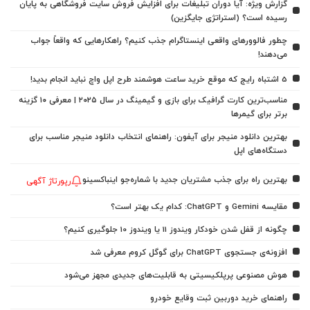
گزارش ویژه: آیا دوران تبلیغات برای افزایش فروش سایت فروشگاهی به پایان
رسیده است؟ (استراتژی جایگزین)
چطور فالوورهای واقعی اینستاگرام جذب کنیم؟ راهکارهایی که واقعاً جواب
می‌دهند!
5 اشتباه رایج که موقع خرید ساعت هوشمند طرح اپل واچ نباید انجام بدید!
مناسب‌ترین کارت گرافیک برای بازی و گیمینگ در سال ۲۰۲۵ | معرفی ۱۰ گزینه
برتر برای گیمرها
بهترین دانلود منیجر برای آیفون: راهنمای انتخاب دانلود منیجر مناسب برای
دستگاه‌های اپل
بهترین راه برای جذب مشتریان جدید با شماره‌جو اینباکسینو
رپورتاژ آگهی
مقایسه Gemini و ChatGPT: کدام یک بهتر است؟
چگونه از قفل شدن خودکار ویندوز 11 یا ویندوز 10 جلوگیری کنیم؟
افزونه‌ی جستجوی ChatGPT برای گوگل کروم معرفی شد
هوش مصنوعی پرپلکیسیتی به قابلیت‌های جدیدی مجهز می‌شود
راهنمای خرید دوربین ثبت وقایع خودرو