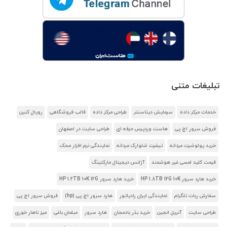
تبلیغات متنی
خدمات مرکز داده
سرمایش دیتاسنتر
طراحی مرکز داده
قالب فروشگاهی
رویال کنین
فروش سرور اچ پی
هاست وردپرس حرفه ای
طراحی سایت در اصفهان
خرید پولوشرت مردانه
تیشرت شلوارک مردانه
نمایندگی نرم افزار محک
قیمت کلید لمسی غیر هوشمند
آژانس دیجیتال مارکتینگ
خرید هارد سرور HP 1.8TB 12G 10K
خرید هارد سرور HP 1.2TB 10K 12G
سفارش ربات تلگرام
نمایندگی ایران رادیاتور
هارد سرور اچ پی (hp)
فروش سرور اچ پی
طراحی سایت
آنریل انجین
خرید بذر بادمجان
هارد سرور
مبلمان باغی
میز ناهار خوری