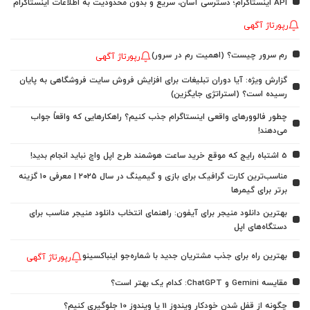
API اینستاگرام؛ دسترسی آسان، سریع و بدون محدودیت به اطلاعات اینستاگرام
رپورتاژ آگهی
رم سرور چیست؟ (اهمیت رم در سرور)
رپورتاژ آگهی
گزارش ویژه: آیا دوران تبلیغات برای افزایش فروش سایت فروشگاهی به پایان
رسیده است؟ (استراتژی جایگزین)
چطور فالوورهای واقعی اینستاگرام جذب کنیم؟ راهکارهایی که واقعاً جواب
می‌دهند!
5 اشتباه رایج که موقع خرید ساعت هوشمند طرح اپل واچ نباید انجام بدید!
مناسب‌ترین کارت گرافیک برای بازی و گیمینگ در سال ۲۰۲۵ | معرفی ۱۰ گزینه
برتر برای گیمرها
بهترین دانلود منیجر برای آیفون: راهنمای انتخاب دانلود منیجر مناسب برای
دستگاه‌های اپل
بهترین راه برای جذب مشتریان جدید با شماره‌جو اینباکسینو
رپورتاژ آگهی
مقایسه Gemini و ChatGPT: کدام یک بهتر است؟
چگونه از قفل شدن خودکار ویندوز 11 یا ویندوز 10 جلوگیری کنیم؟