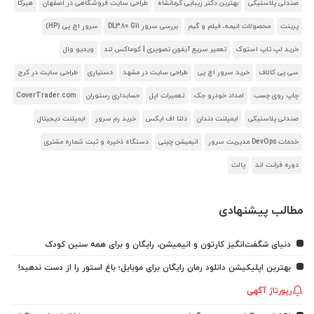
صندلی پلاستیکی
بهترین دکتر زیبایی کرمانشاه
طراحی سایت فروشگاهی در اصفهان
هیرکا
پرینت
محصولات انیمه، فیلم و گیم
بررسی سرور DL380 G11
سرور اچ پی (HP)
خرید لپ تاپ استوک
تعمیر سریع آیفون تصویری | کوماکس لند
ویدیو وال
سی پی کالاف
خرید سرور اچ پی
طراحی سایت در مشهد
دستیاری
طراحی سایت در کرج
چاپ روی چسب
امداد خودرو جک
تعمیرات اپل
حسابداری رستوران
CoverTrader.com
صندلی پلاستیکی
ایمپلنت دندان
دلتا اف ایکس
خرید رم سرور
ایمپلنت دیجیتال
خدمات DevOps مدیریت سرور
انیمیشن چینی
دستگاه ذخیره و ثبت شماره مشتری
دوره فرانت اند
پالت
مطالب پیشنهادی
دنیای شگفت‌انگیز کارتون و انیمیشن، رایگان و برای همه سنین کودک
بهترین اپلیکیشن دانلود رمان رایگان برای موبایل؛ باغ استور را از دست ندهید!
رپورتاژ آگهی