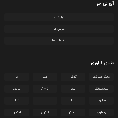
آی تی جو
تبلیغات
درباره ما
ارتباط با ما
دنیای فناوری
مایکروسافت
گوگل
متا
اپل
سامسونگ
اینتل
AMD
انویدیا
آمازون
HP
دل
تسلا
هوآوی
سیسکو
تلگرام
ایکس