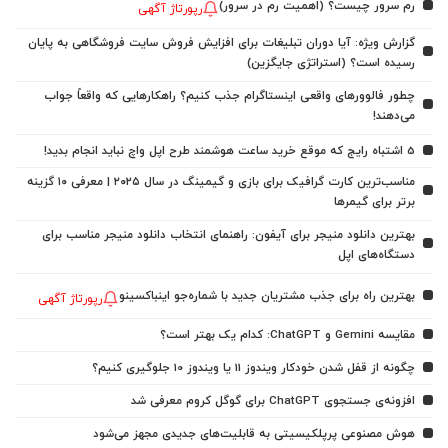
رم سرور چیست؟ (اهمیت رم در سرور)
رپورتاژ آگهی
گزارش ویژه: آیا دوران تبلیغات برای افزایش فروش سایت فروشگاهی به پایان
رسیده است؟ (استراتژی جایگزین)
چطور فالوورهای واقعی اینستاگرام جذب کنیم؟ راهکارهایی که واقعاً جواب
می‌دهند!
5 اشتباه رایج که موقع خرید ساعت هوشمند طرح اپل واچ نباید انجام بدید!
مناسب‌ترین کارت گرافیک برای بازی و گیمینگ در سال ۲۰۲۵ | معرفی ۱۰ گزینه
برتر برای گیمرها
بهترین دانلود منیجر برای آیفون: راهنمای انتخاب دانلود منیجر مناسب برای
دستگاه‌های اپل
بهترین راه برای جذب مشتریان جدید با شماره‌جو اینباکسینو
رپورتاژ آگهی
مقایسه Gemini و ChatGPT: کدام یک بهتر است؟
چگونه از قفل شدن خودکار ویندوز 11 یا ویندوز 10 جلوگیری کنیم؟
افزونه‌ی جستجوی ChatGPT برای گوگل کروم معرفی شد
هوش مصنوعی پرپلکیسیتی به قابلیت‌های جدیدی مجهز می‌شود