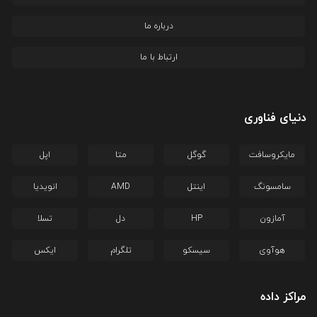
درباره ما
ارتباط با ما
دنیای فناوری
مایکروسافت
گوگل
متا
اپل
سامسونگ
اینتل
AMD
انویدیا
آمازون
HP
دل
تسلا
هوآوی
سیسکو
تلگرام
ایکس
مراکز داده