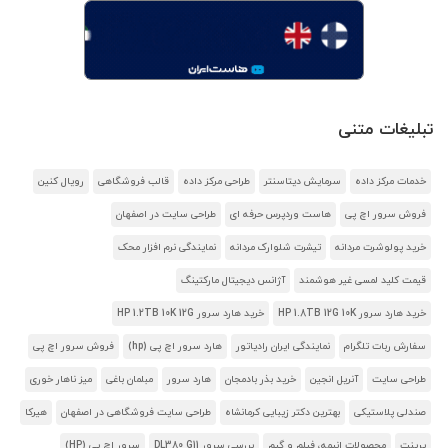
تبلیغات متنی
خدمات مرکز داده
سرمایش دیتاسنتر
طراحی مرکز داده
قالب فروشگاهی
رویال کنین
فروش سرور اچ پی
هاست وردپرس حرفه ای
طراحی سایت در اصفهان
خرید پولوشرت مردانه
تیشرت شلوارک مردانه
نمایندگی نرم افزار محک
قیمت کلید لمسی غیر هوشمند
آژانس دیجیتال مارکتینگ
خرید هارد سرور HP 1.8TB 12G 10K
خرید هارد سرور HP 1.2TB 10K 12G
سفارش ربات تلگرام
نمایندگی ایران رادیاتور
هارد سرور اچ پی (hp)
فروش سرور اچ پی
طراحی سایت
آنریل انجین
خرید بذر بادمجان
هارد سرور
مبلمان باغی
میز ناهار خوری
صندلی پلاستیکی
بهترین دکتر زیبایی کرمانشاه
طراحی سایت فروشگاهی در اصفهان
هیرکا
پرینت
محصولات انیمه، فیلم و گیم
بررسی سرور DL380 G11
سرور اچ پی (HP)