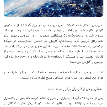
سرویس استارلینک شرکت اسپیس ایکس در روز گذشته از دسترس
کاربران خارج شد. این اختلال حوالی ساعت 2 بعدازظهر به وقت بریتانیا
شروع شد و DownDetector مشکلات متعددی را در سرویس پهنای باند
ماهواره‌ای گزارش کرد. پست‌های کاربران در انجمن استارلینک در شبکه
اجتماعی ردیت، مشکلات متعدد مربوط به این سرویس را در بریتانیا، ایالات
متحده، کانادا، آلمان، ایرلند، ایتالیا و جاهای دیگر گزارش می‌دهد. برخی از
کاربران توئیتر نیز با هشتگ #globalstarlinkoutage و #starlinkdown این
موضوع را گزارش می‌دهند.
البته سرویس استارلینک صفحه وضعیت شبکه ندارد و این شرکت در
مورد این قطعی در رسانه‌های اجتماعی هیچ نظری نداده است.
اتصال برخی از کاربران برقرار شده است
پس از حدود ۹۰ دقیقه، بسیاری از کاربران اعلام کردند که پس از راه‌اندازی
مجدد پایانه‌های Dishy دوباره آنلاین شده‌اند، اگرچه برخی هنوز مشکلاتی را