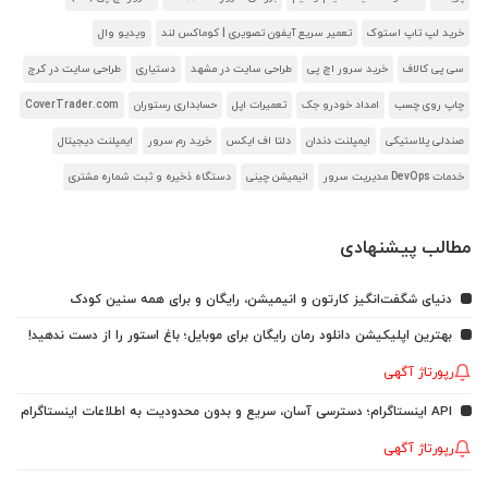
خرید لپ تاپ استوک
تعمیر سریع آیفون تصویری | کوماکس لند
ویدیو وال
سی پی کالاف
خرید سرور اچ پی
طراحی سایت در مشهد
دستیاری
طراحی سایت در کرج
چاپ روی چسب
امداد خودرو جک
تعمیرات اپل
حسابداری رستوران
CoverTrader.com
صندلی پلاستیکی
ایمپلنت دندان
دلتا اف ایکس
خرید رم سرور
ایمپلنت دیجیتال
خدمات DevOps مدیریت سرور
انیمیشن چینی
دستگاه ذخیره و ثبت شماره مشتری
مطالب پیشنهادی
دنیای شگفت‌انگیز کارتون و انیمیشن، رایگان و برای همه سنین کودک
بهترین اپلیکیشن دانلود رمان رایگان برای موبایل؛ باغ استور را از دست ندهید!
رپورتاژ آگهی
API اینستاگرام؛ دسترسی آسان، سریع و بدون محدودیت به اطلاعات اینستاگرام
رپورتاژ آگهی