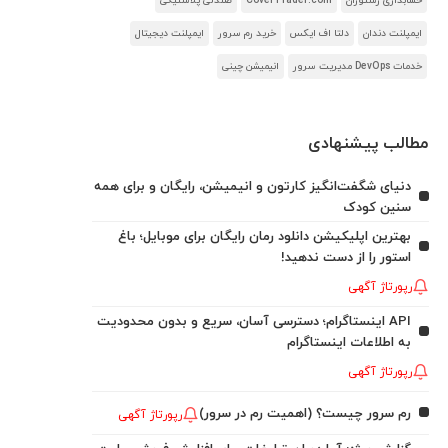
حسابداری رستوران
CoverTrader.com
صندلی پلاستیکی
ایمپلنت دندان
دلتا اف ایکس
خرید رم سرور
ایمپلنت دیجیتال
خدمات DevOps مدیریت سرور
انیمیشن چینی
مطالب پیشنهادی
دنیای شگفت‌انگیز کارتون و انیمیشن، رایگان و برای همه
سنین کودک
بهترین اپلیکیشن دانلود رمان رایگان برای موبایل؛ باغ
استور را از دست ندهید!
رپورتاژ آگهی
API اینستاگرام؛ دسترسی آسان، سریع و بدون محدودیت
به اطلاعات اینستاگرام
رپورتاژ آگهی
رم سرور چیست؟ (اهمیت رم در سرور)
رپورتاژ آگهی