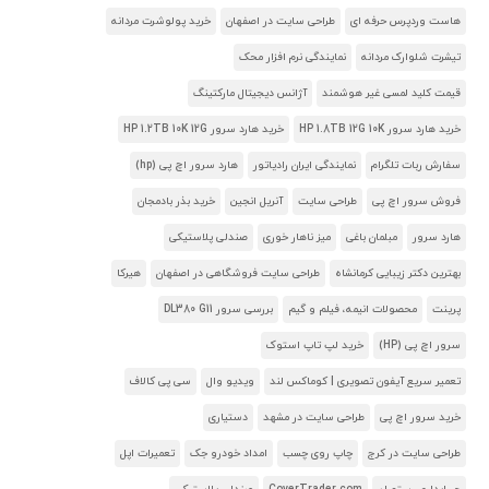
هاست وردپرس حرفه ای
طراحی سایت در اصفهان
خرید پولوشرت مردانه
تیشرت شلوارک مردانه
نمایندگی نرم افزار محک
قیمت کلید لمسی غیر هوشمند
آژانس دیجیتال مارکتینگ
خرید هارد سرور HP 1.8TB 12G 10K
خرید هارد سرور HP 1.2TB 10K 12G
سفارش ربات تلگرام
نمایندگی ایران رادیاتور
هارد سرور اچ پی (hp)
فروش سرور اچ پی
طراحی سایت
آنریل انجین
خرید بذر بادمجان
هارد سرور
مبلمان باغی
میز ناهار خوری
صندلی پلاستیکی
بهترین دکتر زیبایی کرمانشاه
طراحی سایت فروشگاهی در اصفهان
هیرکا
پرینت
محصولات انیمه، فیلم و گیم
بررسی سرور DL380 G11
سرور اچ پی (HP)
خرید لپ تاپ استوک
تعمیر سریع آیفون تصویری | کوماکس لند
ویدیو وال
سی پی کالاف
خرید سرور اچ پی
طراحی سایت در مشهد
دستیاری
طراحی سایت در کرج
چاپ روی چسب
امداد خودرو جک
تعمیرات اپل