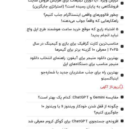
گزارش ویژه: آیا دوران تبلیغات برای افزایش فروش سایت
فروشگاهی به پایان رسیده است؟ (استراتژی جایگزین)
چطور فالوورهای واقعی اینستاگرام جذب کنیم؟
راهکارهایی که واقعاً جواب می‌دهند!
5 اشتباه رایج که موقع خرید ساعت هوشمند طرح اپل واچ
نباید انجام بدید!
مناسب‌ترین کارت گرافیک برای بازی و گیمینگ در سال
۲۰۲۵ | معرفی ۱۰ گزینه برتر برای گیمرها
بهترین دانلود منیجر برای آیفون: راهنمای انتخاب دانلود
منیجر مناسب برای دستگاه‌های اپل
بهترین راه برای جذب مشتریان جدید با شماره‌جو
اینباکسینو
رپورتاژ آگهی
مقایسه Gemini و ChatGPT: کدام یک بهتر است؟
چگونه از قفل شدن خودکار ویندوز 11 یا ویندوز 10
جلوگیری کنیم؟
افزونه‌ی جستجوی ChatGPT برای گوگل کروم معرفی شد