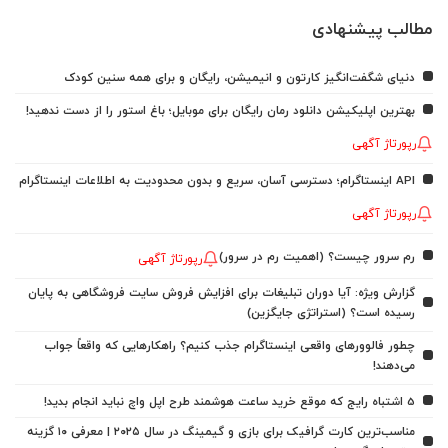
مطالب پیشنهادی
دنیای شگفت‌انگیز کارتون و انیمیشن، رایگان و برای همه سنین کودک
بهترین اپلیکیشن دانلود رمان رایگان برای موبایل؛ باغ استور را از دست ندهید!
رپورتاژ آگهی
API اینستاگرام؛ دسترسی آسان، سریع و بدون محدودیت به اطلاعات اینستاگرام
رپورتاژ آگهی
رم سرور چیست؟ (اهمیت رم در سرور)
رپورتاژ آگهی
گزارش ویژه: آیا دوران تبلیغات برای افزایش فروش سایت فروشگاهی به پایان
رسیده است؟ (استراتژی جایگزین)
چطور فالوورهای واقعی اینستاگرام جذب کنیم؟ راهکارهایی که واقعاً جواب
می‌دهند!
5 اشتباه رایج که موقع خرید ساعت هوشمند طرح اپل واچ نباید انجام بدید!
مناسب‌ترین کارت گرافیک برای بازی و گیمینگ در سال ۲۰۲۵ | معرفی ۱۰ گزینه