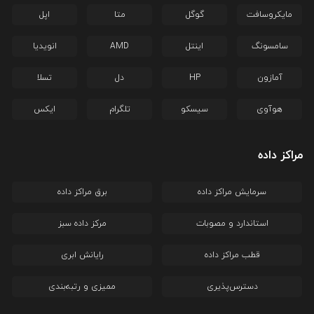
مایکروسافت
گوگل
متا
اپل
سامسونگ
اینتل
AMD
انویدیا
آمازون
HP
دل
تسلا
هوآوی
سیسکو
تلگرام
ایکس
مراکز داده
سرمایش مراکز داده
برق مراکز داده
استاندارد و مصوبات
مرکز داده سبز
قطب مراکز داده
رایانش ابری
دسترس‌پذیری
ممیزی و رتبه‌بندی