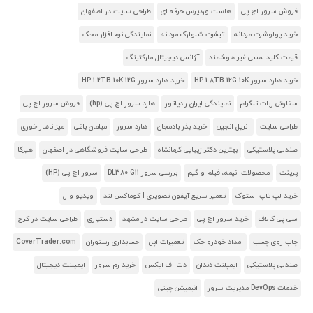
فروش سرور اچ پی
هاست وردپرس حرفه ای
طراحی سایت در اصفهان
خرید پولوشرت مردانه
تیشرت شلوارک مردانه
نمایندگی نرم افزار محک
قیمت کلید لمسی غیر هوشمند
آژانس دیجیتال مارکتینگ
خرید هارد سرور HP 1.8TB 12G 10K
خرید هارد سرور HP 1.2TB 10K 12G
سفارش ربات تلگرام
نمایندگی ایران رادیاتور
هارد سرور اچ پی (hp)
فروش سرور اچ پی
طراحی سایت
آنریل انجین
خرید بذر بادمجان
هارد سرور
مبلمان باغی
میز ناهار خوری
صندلی پلاستیکی
بهترین دکتر زیبایی کرمانشاه
طراحی سایت فروشگاهی در اصفهان
هیرکا
پرینت
محصولات انیمه، فیلم و گیم
بررسی سرور DL380 G11
سرور اچ پی (HP)
خرید لپ تاپ استوک
تعمیر سریع آیفون تصویری | کوماکس لند
ویدیو وال
سی پی کالاف
خرید سرور اچ پی
طراحی سایت در مشهد
دستیاری
طراحی سایت در کرج
چاپ روی چسب
امداد خودرو جک
تعمیرات اپل
حسابداری رستوران
CoverTrader.com
صندلی پلاستیکی
ایمپلنت دندان
دلتا اف ایکس
خرید رم سرور
ایمپلنت دیجیتال
خدمات DevOps مدیریت سرور
انیمیشن چینی