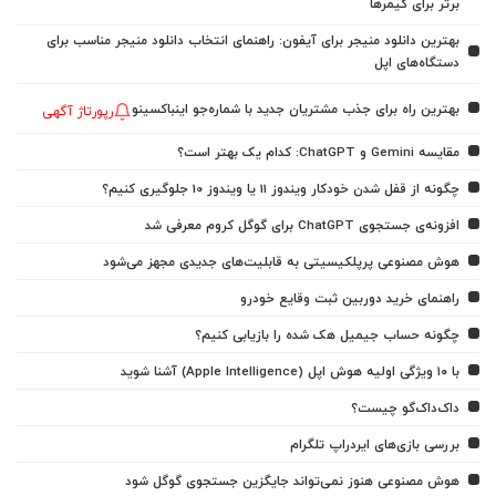
برتر برای گیمرها
بهترین دانلود منیجر برای آیفون: راهنمای انتخاب دانلود منیجر مناسب برای
دستگاه‌های اپل
بهترین راه برای جذب مشتریان جدید با شماره‌جو اینباکسینو
رپورتاژ آگهی
مقایسه Gemini و ChatGPT: کدام یک بهتر است؟
چگونه از قفل شدن خودکار ویندوز 11 یا ویندوز 10 جلوگیری کنیم؟
افزونه‌ی جستجوی ChatGPT برای گوگل کروم معرفی شد
هوش مصنوعی پرپلکیسیتی به قابلیت‌های جدیدی مجهز می‌شود
راهنمای خرید دوربین ثبت وقایع خودرو
چگونه حساب جیمیل هک شده را بازیابی کنیم؟
با ۱۰ ویژگی اولیه هوش اپل (Apple Intelligence) آشنا شوید
داک‌داک‌گو چیست؟
بررسی بازی‌های ایردراپ تلگرام
هوش مصنوعی هنوز نمی‌تواند جایگزین جستجوی گوگل شود