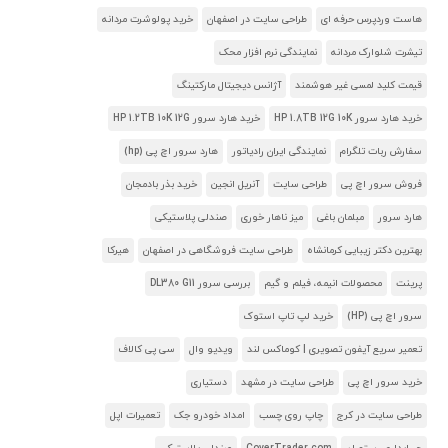
هاست وردپرس حرفه ای
طراحی سایت در اصفهان
خرید پولوشرت مردانه
تیشرت شلوارک مردانه
نمایندگی نرم افزار محک
قیمت کلید لمسی غیر هوشمند
آژانس دیجیتال مارکتینگ
خرید هارد سرور HP 1.8TB 12G 10K
خرید هارد سرور HP 1.2TB 10K 12G
سفارش ربات تلگرام
نمایندگی ایران رادیاتور
هارد سرور اچ پی (hp)
فروش سرور اچ پی
طراحی سایت
آنریل انجین
خرید بذر بادمجان
هارد سرور
مبلمان باغی
میز ناهار خوری
صندلی پلاستیکی
بهترین دکتر زیبایی کرمانشاه
طراحی سایت فروشگاهی در اصفهان
هیرکا
پرینت
محصولات انیمه، فیلم و گیم
بررسی سرور DL380 G11
سرور اچ پی (HP)
خرید لپ تاپ استوک
تعمیر سریع آیفون تصویری | کوماکس لند
ویدیو وال
سی پی کالاف
خرید سرور اچ پی
طراحی سایت در مشهد
دستیاری
طراحی سایت در کرج
چاپ روی چسب
امداد خودرو جک
تعمیرات اپل