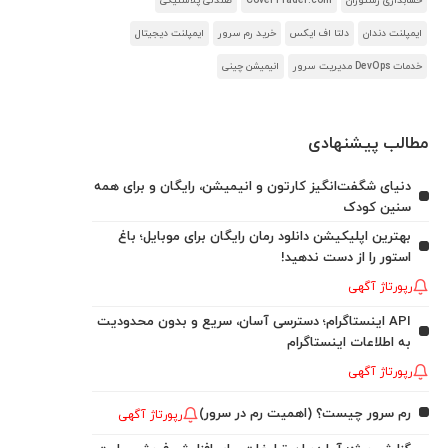
حسابداری رستوران
CoverTrader.com
صندلی پلاستیکی
ایمپلنت دندان
دلتا اف ایکس
خرید رم سرور
ایمپلنت دیجیتال
خدمات DevOps مدیریت سرور
انیمیشن چینی
مطالب پیشنهادی
دنیای شگفت‌انگیز کارتون و انیمیشن، رایگان و برای همه
سنین کودک
بهترین اپلیکیشن دانلود رمان رایگان برای موبایل؛ باغ
استور را از دست ندهید!
رپورتاژ آگهی
API اینستاگرام؛ دسترسی آسان، سریع و بدون محدودیت
به اطلاعات اینستاگرام
رپورتاژ آگهی
رم سرور چیست؟ (اهمیت رم در سرور)
رپورتاژ آگهی