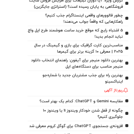
گزارش ویژه: آیا دوران تبلیغات برای افزایش فروش سایت
فروشگاهی به پایان رسیده است؟ (استراتژی جایگزین)
چطور فالوورهای واقعی اینستاگرام جذب کنیم؟
راهکارهایی که واقعاً جواب می‌دهند!
5 اشتباه رایج که موقع خرید ساعت هوشمند طرح اپل واچ
نباید انجام بدید!
مناسب‌ترین کارت گرافیک برای بازی و گیمینگ در سال
۲۰۲۵ | معرفی ۱۰ گزینه برتر برای گیمرها
بهترین دانلود منیجر برای آیفون: راهنمای انتخاب دانلود
منیجر مناسب برای دستگاه‌های اپل
بهترین راه برای جذب مشتریان جدید با شماره‌جو
اینباکسینو
رپورتاژ آگهی
مقایسه Gemini و ChatGPT: کدام یک بهتر است؟
چگونه از قفل شدن خودکار ویندوز 11 یا ویندوز 10
جلوگیری کنیم؟
افزونه‌ی جستجوی ChatGPT برای گوگل کروم معرفی شد