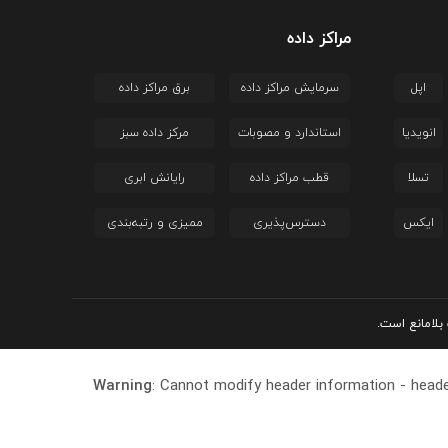
مراکز داده
اپل
سرمایش مراکز داده
برق مراکز داده
انویدیا
استاندارد و مصوبات
مرکز داده سبز
تسلا
قطب مراکز داده
رایانش ابری
ایکس
دسترس‌پذیری
ممیزی و رتبه‌بندی
بلامانع است.
Warning
: Cannot modify header information - heade