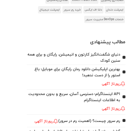
حسابداری رستوران
CoverTrader.com
صندلی پلاستیکی
ایمپلنت دندان
دلتا اف ایکس
خرید رم سرور
ایمپلنت دیجیتال
خدمات DevOps مدیریت سرور
مطالب پیشنهادی
دنیای شگفت‌انگیز کارتون و انیمیشن، رایگان و برای همه
سنین کودک
بهترین اپلیکیشن دانلود رمان رایگان برای موبایل؛ باغ
استور را از دست ندهید!
رپورتاژ آگهی
API اینستاگرام؛ دسترسی آسان، سریع و بدون محدودیت
به اطلاعات اینستاگرام
رپورتاژ آگهی
رم سرور چیست؟ (اهمیت رم در سرور)
رپورتاژ آگهی