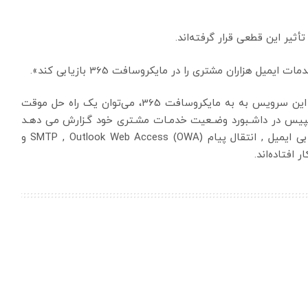
یر این قطعی قرار گرفته‌اند.
 هزاران مشتری را در مایکروسافت 365 بازیابی کند».
به گفته رک اسپیس، با تغییر مسیر ایمیل برای کاربران این سرویس به به مایکروسافت 365، می‌توان یک راه حل موقت
 اسپیس در داشـبورد وضـعیت خدمـات مشـتری خود گـزارش می دهـد
که Hosted Exchange , MAPI/RPC , POP , IMAP بازیابی ایمیل , انتقال پیام SMTP , Outlook Web Access (OWA) و