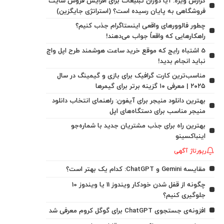
گزارش ویژه: آیا دوران تبلیغات برای افزایش فروش سایت
فروشگاهی به پایان رسیده است؟ (استراتژی جایگزین)
چطور فالوورهای واقعی اینستاگرام جذب کنیم؟
راهکارهایی که واقعاً جواب می‌دهند!
5 اشتباه رایج که موقع خرید ساعت هوشمند طرح اپل واچ
نباید انجام بدید!
مناسب‌ترین کارت گرافیک برای بازی و گیمینگ در سال
۲۰۲۵ | معرفی ۱۰ گزینه برتر برای گیمرها
بهترین دانلود منیجر برای آیفون: راهنمای انتخاب دانلود
منیجر مناسب برای دستگاه‌های اپل
بهترین راه برای جذب مشتریان جدید با شماره‌جو
اینباکسینو
رپورتاژ آگهی
مقایسه Gemini و ChatGPT: کدام یک بهتر است؟
چگونه از قفل شدن خودکار ویندوز 11 یا ویندوز 10
جلوگیری کنیم؟
افزونه‌ی جستجوی ChatGPT برای گوگل کروم معرفی شد