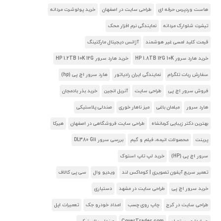
هاست وردپرس حرفه ای
طراحی سایت در اصفهان
خرید پولوشرت مردانه
تیشرت شلوارک مردانه
نمایندگی نرم افزار محک
قیمت کلید لمسی غیر هوشمند
آژانس دیجیتال مارکتینگ
خرید هارد سرور HP 1.8TB 12G 10K
خرید هارد سرور HP 1.2TB 10K 12G
سفارش ربات تلگرام
نمایندگی ایران رادیاتور
هارد سرور اچ پی (hp)
فروش سرور اچ پی
طراحی سایت
آنریل انجین
خرید بذر بادمجان
هارد سرور
مبلمان باغی
میز ناهار خوری
صندلی پلاستیکی
بهترین دکتر زیبایی کرمانشاه
طراحی سایت فروشگاهی در اصفهان
هیرکا
پرینت
محصولات انیمه، فیلم و گیم
بررسی سرور DL380 G11
سرور اچ پی (HP)
خرید لپ تاپ استوک
تعمیر سریع آیفون تصویری | کوماکس لند
ویدیو وال
سی پی کالاف
خرید سرور اچ پی
طراحی سایت در مشهد
دستیاری
طراحی سایت در کرج
چاپ روی چسب
امداد خودرو جک
تعمیرات اپل