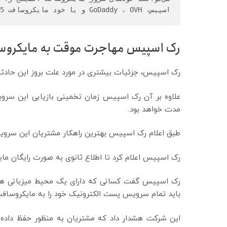
اسپیس، GoDaddy ، OVH و یا خود مایکروسافت 365 بگذارند.
رک اسپیس مهاجرت موقت به مایکروسافت 365 را توصیه 
رک اسپیس، جزئیات بیشتری در مورد علت بروز این حادثه 
علاوه بر آن رک اسپیس زمان تخمینی بازیابی این سرو
مدت خواهد بود.
طبق اعلام رک اسپیس بهترین راهکار مشتریان این سرویس ای
رک اسپیس اعلام کرد تا اطلاع ثانوی به صورت رایگان مایکروسافت 365 را به مشتریان این محص
باید تمام سرویس پست الکترونیک خود را به مایکروسافت 365 منتقل کنند تا ایمیل به درستی کار ک