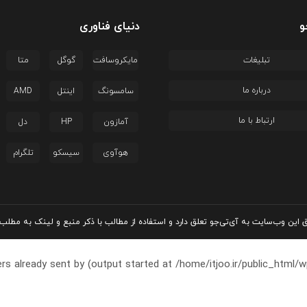
و
دنیای فناوری
تبلیغات
مایکروسافت
گوگل
متا
درباره ما
سامسونگ
اینتل
AMD
ارتباط با ما
آمازون
HP
دل
هوآوی
سیسکو
تلگرام
این وب‌سایت به آی‌تی‌جو تعلق دارد و استفاده از مطالب با ذکر منبع و لینک به مطلب 
rs already sent by (output started at /home/itjoo.ir/public_html/w