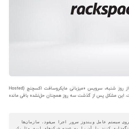
بروز مشکل امنیتی در «رک اسپیس» ارائه‌دهنده ابری از روز شنبه، سرویس «میزبانی مایکروسافت اکسچنج (Hosted
ار انداخته است. این مشکل پس از گذشت سه روز همچنان حل‌نشده باقی مانده
مایکروسافت اکسچنج یک سرور ایمیل است که بر روی سیستم عامل ویندوز سرور اجرا می‌شود. سازمان‌ها 
می‌توانند خودشان سرور مایکروسافت اکسچنج را نگه‌داری کنند یا آن را به عهده شرکت‌های ابری مثل رک 