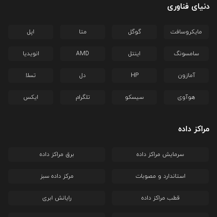
دنیای فناوری
مایکروسافت
گوگل
متا
اپل
سامسونگ
اینتل
AMD
انویدیا
آمازون
HP
دل
تسلا
هوآوی
سیسکو
تلگرام
ایکس
مراکز داده
سرمایش مراکز داده
برق مراکز داده
استاندارد و مصوبات
مرکز داده سبز
قطب مراکز داده
رایانش ابری