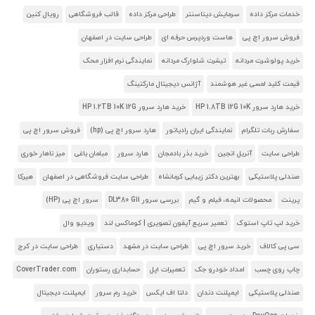
خدمات مرکز داده
سرمایش دیتاسنتر
طراحی مرکز داده
قالب فروشگاهی
رویال کنین
فروش سرور اچ پی
هاست وردپرس حرفه ای
طراحی سایت در اصفهان
خرید پولوشرت مردانه
تیشرت شلوارک مردانه
نمایندگی نرم افزار محک
قیمت کلید لمسی غیر هوشمند
آژانس دیجیتال مارکتینگ
خرید هارد سرور HP 1.8TB 12G 10K
خرید هارد سرور HP 1.2TB 10K 12G
سفارش ربات تلگرام
نمایندگی ایران رادیاتور
هارد سرور اچ پی (hp)
فروش سرور اچ پی
طراحی سایت
آنریل انجین
خرید بذر بادمجان
هارد سرور
مبلمان باغی
میز ناهار خوری
صندلی پلاستیکی
بهترین دکتر زیبایی کرمانشاه
طراحی سایت فروشگاهی در اصفهان
هیرکا
پرینت
محصولات انیمه، فیلم و گیم
بررسی سرور DL380 G11
سرور اچ پی (HP)
خرید لپ تاپ استوک
تعمیر سریع آیفون تصویری | کوماکس لند
ویدیو وال
سی پی کالاف
خرید سرور اچ پی
طراحی سایت در مشهد
دستیاری
طراحی سایت در کرج
چاپ روی چسب
امداد خودرو جک
تعمیرات اپل
حسابداری رستوران
CoverTrader.com
صندلی پلاستیکی
ایمپلنت دندان
دلتا اف ایکس
خرید رم سرور
ایمپلنت دیجیتال