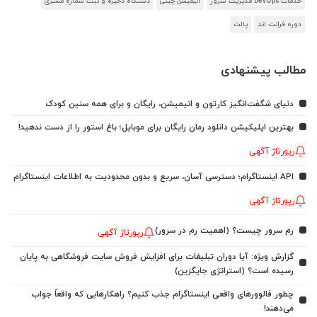
خدمات DevOps مدیریت سرور
انیمیشن چینی
دستگاه ذخیره و ثبت شماره مشتری
دوره فرانت اند
پالت
مطالب پیشنهادی
دنیای شگفت‌انگیز کارتون و انیمیشن، رایگان و برای همه سنین کودک
بهترین اپلیکیشن دانلود رمان رایگان برای موبایل؛ باغ استور را از دست ندهید!
رپورتاژ آگهی
API اینستاگرام؛ دسترسی آسان، سریع و بدون محدودیت به اطلاعات اینستاگرام
رپورتاژ آگهی
رم سرور چیست؟ (اهمیت رم در سرور)
رپورتاژ آگهی
گزارش ویژه: آیا دوران تبلیغات برای افزایش فروش سایت فروشگاهی به پایان
رسیده است؟ (استراتژی جایگزین)
چطور فالوورهای واقعی اینستاگرام جذب کنیم؟ راهکارهایی که واقعاً جواب
می‌دهند!