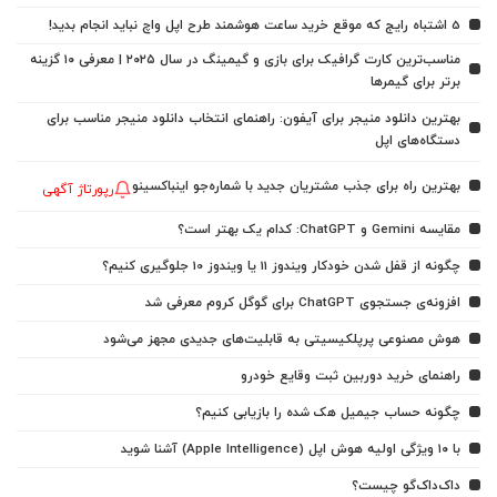
5 اشتباه رایج که موقع خرید ساعت هوشمند طرح اپل واچ نباید انجام بدید!
مناسب‌ترین کارت گرافیک برای بازی و گیمینگ در سال ۲۰۲۵ | معرفی ۱۰ گزینه
برتر برای گیمرها
بهترین دانلود منیجر برای آیفون: راهنمای انتخاب دانلود منیجر مناسب برای
دستگاه‌های اپل
بهترین راه برای جذب مشتریان جدید با شماره‌جو اینباکسینو
رپورتاژ آگهی
مقایسه Gemini و ChatGPT: کدام یک بهتر است؟
چگونه از قفل شدن خودکار ویندوز 11 یا ویندوز 10 جلوگیری کنیم؟
افزونه‌ی جستجوی ChatGPT برای گوگل کروم معرفی شد
هوش مصنوعی پرپلکیسیتی به قابلیت‌های جدیدی مجهز می‌شود
راهنمای خرید دوربین ثبت وقایع خودرو
چگونه حساب جیمیل هک شده را بازیابی کنیم؟
با ۱۰ ویژگی اولیه هوش اپل (Apple Intelligence) آشنا شوید
داک‌داک‌گو چیست؟