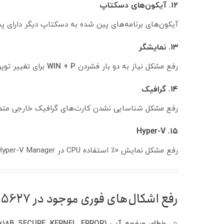
۱۲. آیکون‌های دسکتاپ
آیکون‌های برنامه‌های پین شده به دسکتاپ دیگر دارای پس
۱۳. نمایشگر
رفع مشکل نیاز به دو بار فشردن
WIN + P
برای تغییر توپو
۱۴. گرافیک
رفع مشکل شناسایی نشدن کارت‌های گرافیک خارجی متصل از طریق 
۱۵. Hyper-V
رفع مشکل نمایش ۰٪ استفاده CPU در Hyper-V Manager.
رفع اشکال‌های فوری موجود در KB5055627
خطای صفحه آبی (0x18B SECURE_KERNEL_ERROR):