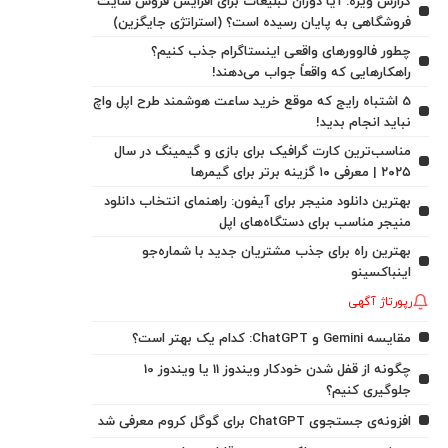
گزارش ویژه: آیا دوران تبلیغات برای افزایش فروش سایت
فروشگاهی به پایان رسیده است؟ (استراتژی جایگزین)
چطور فالوورهای واقعی اینستاگرام جذب کنیم؟
راهکارهایی که واقعاً جواب می‌دهند!
5 اشتباه رایج که موقع خرید ساعت هوشمند طرح اپل واچ
نباید انجام بدید!
مناسب‌ترین کارت گرافیک برای بازی و گیمینگ در سال
۲۰۲۵ | معرفی ۱۰ گزینه برتر برای گیمرها
بهترین دانلود منیجر برای آیفون: راهنمای انتخاب دانلود
منیجر مناسب برای دستگاه‌های اپل
بهترین راه برای جذب مشتریان جدید با شماره‌جو
اینباکسینو
رپورتاژ آگهی
مقایسه Gemini و ChatGPT: کدام یک بهتر است؟
چگونه از قفل شدن خودکار ویندوز 11 یا ویندوز 10
جلوگیری کنیم؟
افزونه‌ی جستجوی ChatGPT برای گوگل کروم معرفی شد