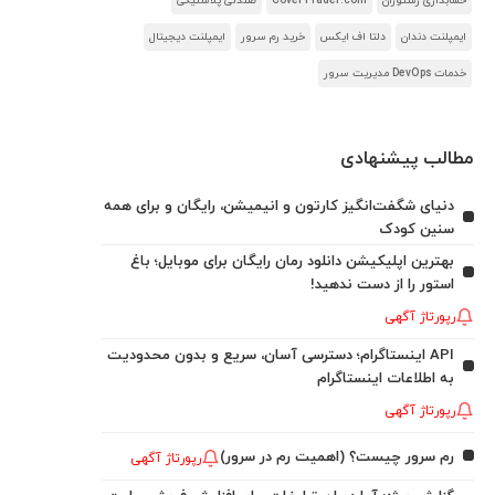
حسابداری رستوران
CoverTrader.com
صندلی پلاستیکی
ایمپلنت دندان
دلتا اف ایکس
خرید رم سرور
ایمپلنت دیجیتال
خدمات DevOps مدیریت سرور
مطالب پیشنهادی
دنیای شگفت‌انگیز کارتون و انیمیشن، رایگان و برای همه
سنین کودک
بهترین اپلیکیشن دانلود رمان رایگان برای موبایل؛ باغ
استور را از دست ندهید!
رپورتاژ آگهی
API اینستاگرام؛ دسترسی آسان، سریع و بدون محدودیت
به اطلاعات اینستاگرام
رپورتاژ آگهی
رم سرور چیست؟ (اهمیت رم در سرور)
رپورتاژ آگهی