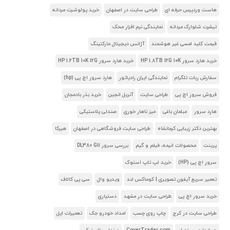
هاست وردپرس حرفه ای
طراحی سایت در اصفهان
خرید پولوشرت مردانه
تیشرت شلوارک مردانه
نمایندگی نرم افزار محک
قیمت کلید لمسی غیر هوشمند
آژانس دیجیتال مارکتینگ
خرید هارد سرور HP 1.8TB 12G 10K
خرید هارد سرور HP 1.2TB 10K 12G
سفارش ربات تلگرام
نمایندگی ایران رادیاتور
هارد سرور اچ پی (hp)
فروش سرور اچ پی
طراحی سایت
آنریل انجین
خرید بذر بادمجان
هارد سرور
مبلمان باغی
میز ناهار خوری
صندلی پلاستیکی
بهترین دکتر زیبایی کرمانشاه
طراحی سایت فروشگاهی در اصفهان
هیرکا
پرینت
محصولات انیمه، فیلم و گیم
بررسی سرور DL380 G11
سرور اچ پی (HP)
خرید لپ تاپ استوک
تعمیر سریع آیفون تصویری | کوماکس لند
ویدیو وال
سی پی کالاف
خرید سرور اچ پی
طراحی سایت در مشهد
دستیاری
طراحی سایت در کرج
چاپ روی چسب
امداد خودرو جک
تعمیرات اپل