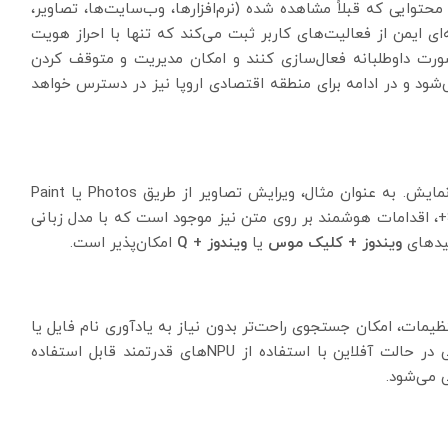
توایی که قبلاً مشاهده شده (نرم‌افزارها، وب‌سایت‌ها، تصاویر،
ی ایمن از فعالیت‌های کاربر ثبت می‌کند که تنها با احراز هویت
اید به صورت داوطلبانه فعال‌سازی کنند و امکان مدیریت و متوقف کردن
رند. این قابلیت از اوایل ۲۰۲۵ عرضه می‌شود و در ادامه برای منطقه اقتصادی اروپا نیز در دسترس خواهد
قابلیتی برای انجام سریع اقدامات روی محتوای صفحه نمایش. به عنوان مثال، ویرایش تصاویر از طریق Photos یا Paint
امکان‌پذیر شده است. در رایانه‌های Snapdragon Copilot+، اقدامات هوشمند بر روی متن نیز موجود است که با مدل زبانی
ویندوز + کلیک موس
یا
ویندوز + Q
امکان‌پذیر است.
File Explorer، نوار وظیفه و تنظیمات، امکان جستجوی راحت‌تر بدون نیاز به یادآوری نام فایل یا
اصطلاحات دقیق را فراهم کرده است. این ویژگی‌ها حتی در حالت آفلاین با استفاده از NPUهای قدرتمند قابل استفاده