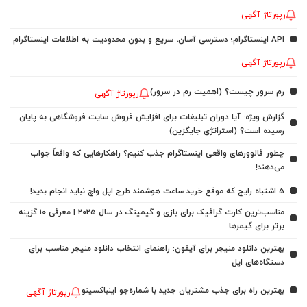
رپورتاژ آگهی
API اینستاگرام؛ دسترسی آسان، سریع و بدون محدودیت به اطلاعات اینستاگرام
رپورتاژ آگهی
رم سرور چیست؟ (اهمیت رم در سرور)
رپورتاژ آگهی
گزارش ویژه: آیا دوران تبلیغات برای افزایش فروش سایت فروشگاهی به پایان
رسیده است؟ (استراتژی جایگزین)
چطور فالوورهای واقعی اینستاگرام جذب کنیم؟ راهکارهایی که واقعاً جواب
می‌دهند!
5 اشتباه رایج که موقع خرید ساعت هوشمند طرح اپل واچ نباید انجام بدید!
مناسب‌ترین کارت گرافیک برای بازی و گیمینگ در سال ۲۰۲۵ | معرفی ۱۰ گزینه
برتر برای گیمرها
بهترین دانلود منیجر برای آیفون: راهنمای انتخاب دانلود منیجر مناسب برای
دستگاه‌های اپل
بهترین راه برای جذب مشتریان جدید با شماره‌جو اینباکسینو
رپورتاژ آگهی