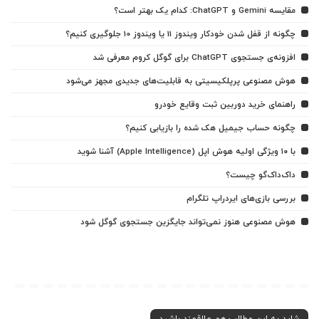
مقایسه Gemini و ChatGPT: کدام یک بهتر است؟
چگونه از قفل شدن خودکار ویندوز 11 یا ویندوز 10 جلوگیری کنیم؟
افزونه‌ی جستجوی ChatGPT برای گوگل کروم معرفی شد
هوش مصنوعی پرپلکیسیتی به قابلیت‌های جدیدی مجهز می‌شود
راهنمای خرید دوربین ثبت وقایع خودرو
چگونه حساب جیمیل هک شده را بازیابی کنیم؟
با ۱۰ ویژگی اولیه هوش اپل (Apple Intelligence) آشنا شوید
داک‌داک‌گو چیست؟
بررسی بازی‌های ایردراپ تلگرام
هوش مصنوعی هنوز نمی‌تواند جایگزین جستجوی گوگل شود
شاید به این مطالب هم علاقمند باشید