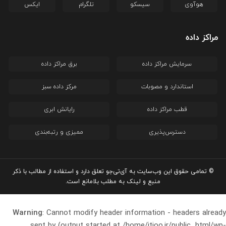
هوآوی
سیسکو
تلگرام
ایکس
مراکز داده
سرمایش مراکز داده
برق مراکز داده
استاندارد و مصوبات
مرکز داده سبز
قطب مراکز داده
رایانش ابری
دسترس‌پذیری
ممیزی و رتبه‌بندی
© تمامی حقوق این وب‌سایت به آی‌تی‌جو تعلق دارد و استفاده از مطالب با ذکر
منبع و لینک به مطلب بلامانع است.
Warning
: Cannot modify header information - headers already
sent by (output started at /home/itjoo.ir/public_html/wp-