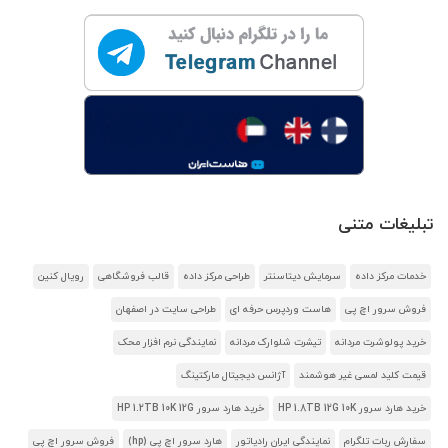
تبلیغات متنی
خدمات مرکز داده
سرمایش دیتاسنتر
طراحی مرکز داده
قالب فروشگاهی
رویال کنین
فروش سرور اچ پی
هاست وردپرس حرفه ای
طراحی سایت در اصفهان
خرید پولوشرت مردانه
تیشرت شلوارک مردانه
نمایندگی نرم افزار محک
قیمت کلید لمسی غیر هوشمند
آژانس دیجیتال مارکتینگ
خرید هارد سرور HP 1.8TB 12G 10K
خرید هارد سرور HP 1.2TB 10K 12G
سفارش ربات تلگرام
نمایندگی ایران رادیاتور
هارد سرور اچ پی (hp)
فروش سرور اچ پی