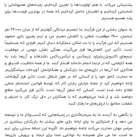
پشتیبانی می‌کند. با هم، اولویت‌ها را تعیین کرده‌ایم، زمینه‌های همپوشانی را
شناسایی کرده‌ایم و اطمینان حاصل کرده‌ایم که همه در بهترین فرصت‌ها برای
رشد همسو هستیم.
به عنوان بخشی از این فرآیند، ما تصمیم دردناکی گرفتیم که از میان 22000 نفر
تیممان، 1900 موقعیت شغلی را کاهش دهیم. من و تیم رهبری بازی متعهد
هستیم که این فرآیند را تا حد امکان متفکرانه دنبال کنیم. افرادی که مستقیماً
تحت تأثیر این کاهش‌ها قرار می‌گیرند، همگی نقش مهمی در موفقیت
تیم‌های اکتیویژن‌بلیزارد، زنیمکس و ایکس‌باکس داشته‌اند و آن‌ها باید به
همه کارهایی که در اینجا انجام داده‌اند افتخار کنند. ما از همه خلاقیت، اشتیاق و
فداکاری که آن‌ها در بازی‌های ما، بازیکنان و همکارانمان آورده‌اند سپاسگزاریم.
ما حمایت کامل خود را از کسانی که در طول انتقال تحت تاثیر قرار گرفته‌اند،
ارائه خواهیم کرد، از جمله مزایای پایان کار که توسط قوانین استخدام محلی
اطلاع داده شده است. کسانی که شغل آن‌ها تحت تأثیر قرار می‌گیرد مطلع
خواهند شد و از شما می‌خواهیم که با همکاران در حال ترک کار، با احترام و
شفقت مطابق با ارزش‌های ما رفتار کنید.
با نگاهی به آینده، ما به سرمایه‌گذاری در زمینه‌هایی که کسب‌و‌کار ما را توسعه
می دهد و از استراتژی ما برای ارائه بازی های بیشتر به بازیکنان بیشتری در
سراسر جهان حمایت می‌کند، ادامه خواهیم داد. اگرچه این لحظه سختی برای تیم
ما است، اما من مثل همیشه به توانایی شما برای ایجاد و پرورش بازی‌ها،