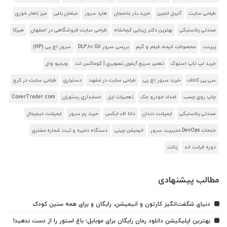
طراحی سایت
آنریل انجین
خرید بذر بادمجان
هارد سرور
مبلمان باغی
میز ناهار خوری
صندلی پلاستیکی
بهترین دکتر زیبایی کرمانشاه
طراحی سایت فروشگاهی در اصفهان
هیرکا
پرینت
محصولات انیمه، فیلم و گیم
بررسی سرور DL380 G11
سرور اچ پی (HP)
خرید لپ تاپ استوک
تعمیر سریع آیفون تصویری | کوماکس لند
ویدیو وال
سی پی کالاف
خرید سرور اچ پی
طراحی سایت در مشهد
دستیاری
طراحی سایت در کرج
چاپ روی چسب
امداد خودرو جک
تعمیرات اپل
حسابداری رستوران
CoverTrader.com
صندلی پلاستیکی
ایمپلنت دندان
دلتا اف ایکس
خرید رم سرور
ایمپلنت دیجیتال
خدمات DevOps مدیریت سرور
انیمیشن چینی
دستگاه ذخیره و ثبت شماره مشتری
دوره فرانت اند
پالت
مطالب پیشنهادی
دنیای شگفت‌انگیز کارتون و انیمیشن، رایگان و برای همه سنین کودک
بهترین اپلیکیشن دانلود رمان رایگان برای موبایل؛ باغ استور را از دست ندهید!