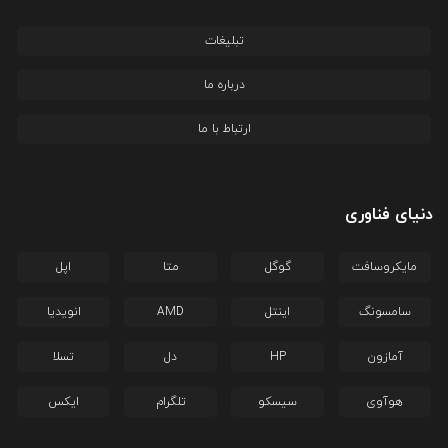
تبلیغات
درباره ما
ارتباط با ما
دنیای فناوری
مایکروسافت
گوگل
متا
اپل
سامسونگ
اینتل
AMD
انویدیا
آمازون
HP
دل
تسلا
هوآوی
سیسکو
تلگرام
ایکس