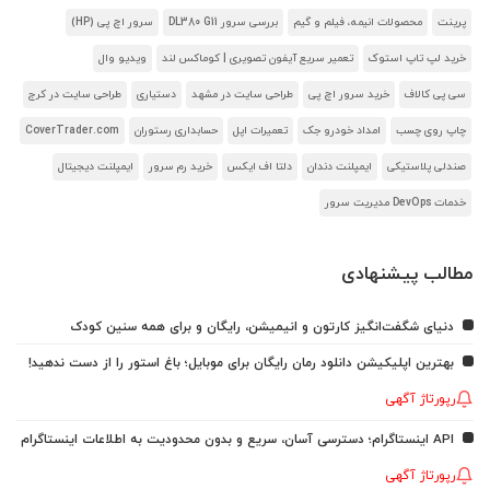
پرینت
محصولات انیمه، فیلم و گیم
بررسی سرور DL380 G11
سرور اچ پی (HP)
خرید لپ تاپ استوک
تعمیر سریع آیفون تصویری | کوماکس لند
ویدیو وال
سی پی کالاف
خرید سرور اچ پی
طراحی سایت در مشهد
دستیاری
طراحی سایت در کرج
چاپ روی چسب
امداد خودرو جک
تعمیرات اپل
حسابداری رستوران
CoverTrader.com
صندلی پلاستیکی
ایمپلنت دندان
دلتا اف ایکس
خرید رم سرور
ایمپلنت دیجیتال
خدمات DevOps مدیریت سرور
مطالب پیشنهادی
دنیای شگفت‌انگیز کارتون و انیمیشن، رایگان و برای همه سنین کودک
بهترین اپلیکیشن دانلود رمان رایگان برای موبایل؛ باغ استور را از دست ندهید!
رپورتاژ آگهی
API اینستاگرام؛ دسترسی آسان، سریع و بدون محدودیت به اطلاعات اینستاگرام
رپورتاژ آگهی