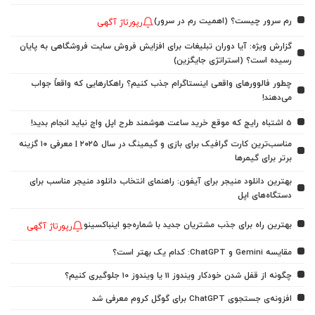
رم سرور چیست؟ (اهمیت رم در سرور)
رپورتاژ آگهی
گزارش ویژه: آیا دوران تبلیغات برای افزایش فروش سایت فروشگاهی به پایان
رسیده است؟ (استراتژی جایگزین)
چطور فالوورهای واقعی اینستاگرام جذب کنیم؟ راهکارهایی که واقعاً جواب
می‌دهند!
5 اشتباه رایج که موقع خرید ساعت هوشمند طرح اپل واچ نباید انجام بدید!
مناسب‌ترین کارت گرافیک برای بازی و گیمینگ در سال ۲۰۲۵ | معرفی ۱۰ گزینه
برتر برای گیمرها
بهترین دانلود منیجر برای آیفون: راهنمای انتخاب دانلود منیجر مناسب برای
دستگاه‌های اپل
بهترین راه برای جذب مشتریان جدید با شماره‌جو اینباکسینو
رپورتاژ آگهی
مقایسه Gemini و ChatGPT: کدام یک بهتر است؟
چگونه از قفل شدن خودکار ویندوز 11 یا ویندوز 10 جلوگیری کنیم؟
افزونه‌ی جستجوی ChatGPT برای گوگل کروم معرفی شد