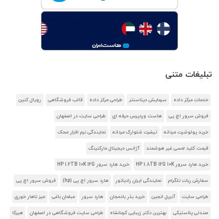
تبلیغات متنی
خدمات مرکز داده
سرمایش دیتاسنتر
طراحی مرکز داده
قالب فروشگاهی
رویال کنین
فروش سرور اچ پی
هاست وردپرس حرفه ای
طراحی سایت در اصفهان
خرید پولوشرت مردانه
تیشرت شلوارک مردانه
نمایندگی نرم افزار محک
قیمت کلید لمسی غیر هوشمند
آژانس دیجیتال مارکتینگ
خرید هارد سرور HP 1.8TB 12G 10K
خرید هارد سرور HP 1.2TB 10K 12G
سفارش ربات تلگرام
نمایندگی ایران رادیاتور
هارد سرور اچ پی (hp)
فروش سرور اچ پی
طراحی سایت
آنریل انجین
خرید بذر بادمجان
هارد سرور
مبلمان باغی
میز ناهار خوری
صندلی پلاستیکی
بهترین دکتر زیبایی کرمانشاه
طراحی سایت فروشگاهی در اصفهان
هیرکا