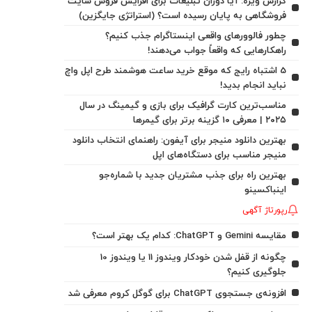
گزارش ویژه: آیا دوران تبلیغات برای افزایش فروش سایت
فروشگاهی به پایان رسیده است؟ (استراتژی جایگزین)
چطور فالوورهای واقعی اینستاگرام جذب کنیم؟
راهکارهایی که واقعاً جواب می‌دهند!
5 اشتباه رایج که موقع خرید ساعت هوشمند طرح اپل واچ
نباید انجام بدید!
مناسب‌ترین کارت گرافیک برای بازی و گیمینگ در سال
۲۰۲۵ | معرفی ۱۰ گزینه برتر برای گیمرها
بهترین دانلود منیجر برای آیفون: راهنمای انتخاب دانلود
منیجر مناسب برای دستگاه‌های اپل
بهترین راه برای جذب مشتریان جدید با شماره‌جو
اینباکسینو
رپورتاژ آگهی
مقایسه Gemini و ChatGPT: کدام یک بهتر است؟
چگونه از قفل شدن خودکار ویندوز 11 یا ویندوز 10
جلوگیری کنیم؟
افزونه‌ی جستجوی ChatGPT برای گوگل کروم معرفی شد