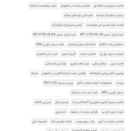
هاست وردپرس حرفه ای
طراحی سایت در اصفهان
خرید پولوشرت مردانه
تیشرت شلوارک مردانه
نمایندگی نرم افزار محک
قیمت کلید لمسی غیر هوشمند
آژانس دیجیتال مارکتینگ
خرید هارد سرور HP 1.8TB 12G 10K
خرید هارد سرور HP 1.2TB 10K 12G
سفارش ربات تلگرام
نمایندگی ایران رادیاتور
هارد سرور اچ پی (hp)
فروش سرور اچ پی
طراحی سایت
آنریل انجین
خرید بذر بادمجان
هارد سرور
مبلمان باغی
میز ناهار خوری
صندلی پلاستیکی
بهترین دکتر زیبایی کرمانشاه
طراحی سایت فروشگاهی در اصفهان
هیرکا
پرینت
محصولات انیمه، فیلم و گیم
بررسی سرور DL380 G11
سرور اچ پی (HP)
خرید لپ تاپ استوک
تعمیر سریع آیفون تصویری | کوماکس لند
ویدیو وال
سی پی کالاف
خرید سرور اچ پی
طراحی سایت در مشهد
دستیاری
طراحی سایت در کرج
چاپ روی چسب
امداد خودرو جک
تعمیرات اپل