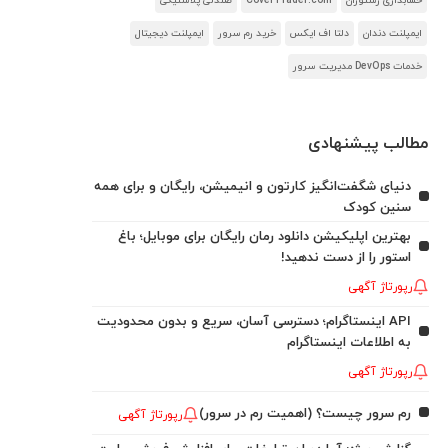
حسابداری رستوران
CoverTrader.com
صندلی پلاستیکی
ایمپلنت دندان
دلتا اف ایکس
خرید رم سرور
ایمپلنت دیجیتال
خدمات DevOps مدیریت سرور
مطالب پیشنهادی
دنیای شگفت‌انگیز کارتون و انیمیشن، رایگان و برای همه
سنین کودک
بهترین اپلیکیشن دانلود رمان رایگان برای موبایل؛ باغ
استور را از دست ندهید!
رپورتاژ آگهی
API اینستاگرام؛ دسترسی آسان، سریع و بدون محدودیت
به اطلاعات اینستاگرام
رپورتاژ آگهی
رم سرور چیست؟ (اهمیت رم در سرور)
رپورتاژ آگهی