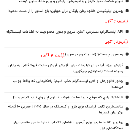
دنیای شگفت‌انگیز کارتون و انیمیشن، رایگان و برای همه سنین کودک
بهترین اپلیکیشن دانلود رمان رایگان برای موبایل؛ باغ استور را از دست ندهید!
رپورتاژ آگهی
API اینستاگرام؛ دسترسی آسان، سریع و بدون محدودیت به اطلاعات اینستاگرام
رپورتاژ آگهی
رم سرور چیست؟ (اهمیت رم در سرور)
رپورتاژ آگهی
گزارش ویژه: آیا دوران تبلیغات برای افزایش فروش سایت فروشگاهی به پایان
رسیده است؟ (استراتژی جایگزین)
چطور فالوورهای واقعی اینستاگرام جذب کنیم؟ راهکارهایی که واقعاً جواب
می‌دهند!
5 اشتباه رایج که موقع خرید ساعت هوشمند طرح اپل واچ نباید انجام بدید!
مناسب‌ترین کارت گرافیک برای بازی و گیمینگ در سال ۲۰۲۵ | معرفی ۱۰ گزینه
برتر برای گیمرها
بهترین دانلود منیجر برای آیفون: راهنمای انتخاب دانلود منیجر مناسب برای
دستگاه‌های اپل