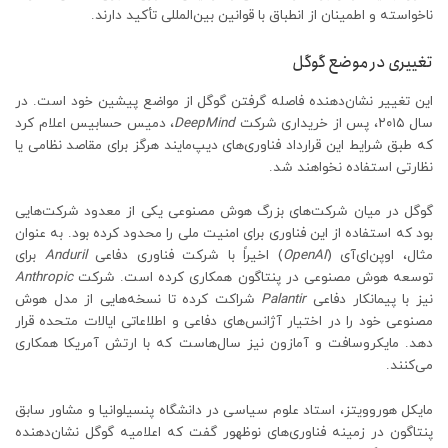
ناخواسته و اطمینان از انطباق با قوانین بین‌المللی تأکید دارند.
تغییری در موضع گوگل
این تغییر نشان‌دهنده فاصله گرفتن گوگل از مواضع پیشین خود است. در
سال ۲۰۱۵، پس از خریداری شرکت
DeepMind
، دمیس حسابیس اعلام کرد
که طبق شرایط این قرارداد فناوری‌های دیپ‌مایند هرگز برای مقاصد نظامی یا
نظارتی استفاده نخواهند شد.
گوگل در میان شرکت‌های بزرگ هوش مصنوعی یکی از معدود شرکت‌هایی
بود که استفاده از این فناوری برای امنیت ملی را محدود کرده بود. به عنوان
مثال، اوپن‌ای‌آی (
OpenAI
) اخیراً با شرکت فناوری دفاعی
Anduril
برای
توسعه هوش مصنوعی در پنتاگون همکاری کرده است. شرکت
Anthropic
نیز با پیمانکار دفاعی
Palantir
شراکت کرده تا نسخه‌هایی از مدل هوش
مصنوعی خود را در اختیار آژانس‌های دفاعی و اطلاعاتی ایالات متحده قرار
دهد. مایکروسافت و آمازون نیز سال‌هاست که با ارتش آمریکا همکاری
می‌کنند.
مایکل هوروویتز، استاد علوم سیاسی در دانشگاه پنسیلوانیا و مشاور سابق
پنتاگون در زمینه فناوری‌های نوظهور گفت که اعلامیه گوگل نشان‌دهنده