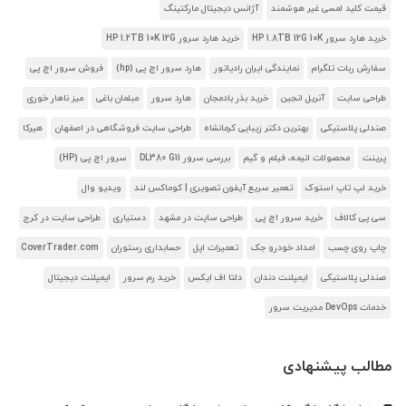
قیمت کلید لمسی غیر هوشمند
آژانس دیجیتال مارکتینگ
خرید هارد سرور HP 1.8TB 12G 10K
خرید هارد سرور HP 1.2TB 10K 12G
سفارش ربات تلگرام
نمایندگی ایران رادیاتور
هارد سرور اچ پی (hp)
فروش سرور اچ پی
طراحی سایت
آنریل انجین
خرید بذر بادمجان
هارد سرور
مبلمان باغی
میز ناهار خوری
صندلی پلاستیکی
بهترین دکتر زیبایی کرمانشاه
طراحی سایت فروشگاهی در اصفهان
هیرکا
پرینت
محصولات انیمه، فیلم و گیم
بررسی سرور DL380 G11
سرور اچ پی (HP)
خرید لپ تاپ استوک
تعمیر سریع آیفون تصویری | کوماکس لند
ویدیو وال
سی پی کالاف
خرید سرور اچ پی
طراحی سایت در مشهد
دستیاری
طراحی سایت در کرج
چاپ روی چسب
امداد خودرو جک
تعمیرات اپل
حسابداری رستوران
CoverTrader.com
صندلی پلاستیکی
ایمپلنت دندان
دلتا اف ایکس
خرید رم سرور
ایمپلنت دیجیتال
خدمات DevOps مدیریت سرور
مطالب پیشنهادی