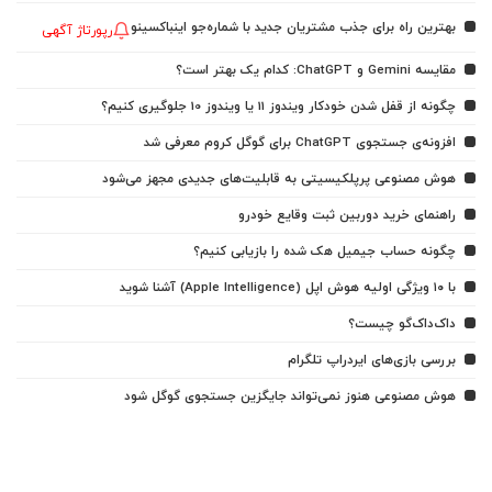
بهترین راه برای جذب مشتریان جدید با شماره‌جو اینباکسینو
رپورتاژ آگهی
مقایسه Gemini و ChatGPT: کدام یک بهتر است؟
چگونه از قفل شدن خودکار ویندوز 11 یا ویندوز 10 جلوگیری کنیم؟
افزونه‌ی جستجوی ChatGPT برای گوگل کروم معرفی شد
هوش مصنوعی پرپلکیسیتی به قابلیت‌های جدیدی مجهز می‌شود
راهنمای خرید دوربین ثبت وقایع خودرو
چگونه حساب جیمیل هک شده را بازیابی کنیم؟
با ۱۰ ویژگی اولیه هوش اپل (Apple Intelligence) آشنا شوید
داک‌داک‌گو چیست؟
بررسی بازی‌های ایردراپ تلگرام
هوش مصنوعی هنوز نمی‌تواند جایگزین جستجوی گوگل شود