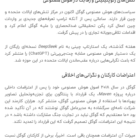
تنش‌های ژئوپلیتیکی و رقابت در هوش مصنوعی
سیاست‌های هوش مصنوعی گوگل اکنون در مرکز تنش‌های ایالات متحده و
چین قرار دارند. ساعاتی پس از آنکه ترامپ تعرفه‌های جدیدی بر واردات
چین اعمال کرد پکن تحقیقاتی ضدانحصاری را علیه گوگل اعلام کرد و
اقدامات تلافی‌جویانه تجاری را در پیش گرفت.
هفته گذشته، یک استارتاپ چینی به نام
DeepSeek
نسخه‌ای رایگان از
یک دستیار هوش مصنوعی مشابه چت‌جی‌پی‌تی (ChatGPT) را منتشر کرد
که باعث نگرانی‌هایی درباره عقب‌ماندن ایالات متحده در این حوزه شد.
اعتراضات کارکنان و نگرانی‌های اخلاقی
گوگل در سال ۲۰۱۸ اصول هوش مصنوعی خود را پس از اعتراضات داخلی
درباره پروژه
Maven
، یک قرارداد با پنتاگون برای تجزیه‌وتحلیل تصاویر
پهپادها با استفاده از هوش مصنوعی گوگل، منتشر کرد. هزاران کارمند این
شرکت نامه‌ای سرگشاده به مدیرعامل گوگل نوشتند که در آن تأکید شده
بود «ما معتقدیم که گوگل نباید در تجارت جنگ مشارکت داشته باشد.» در
نتیجه این اعتراضات، گوگل تصمیم گرفت که این قرارداد را تمدید نکند.
میراث آن اعتراضات همچنان باقی است. اخیراً، برخی از کارکنان گوگل نسبت