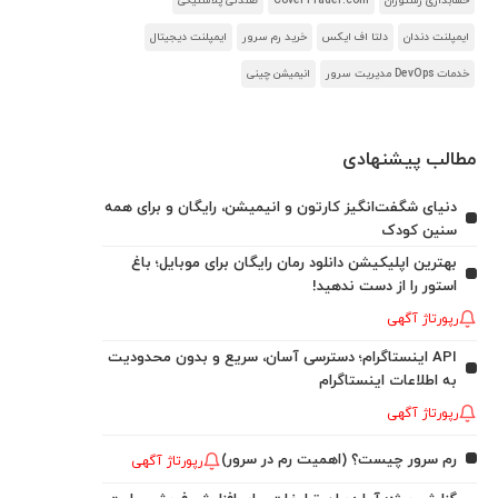
حسابداری رستوران
CoverTrader.com
صندلی پلاستیکی
ایمپلنت دندان
دلتا اف ایکس
خرید رم سرور
ایمپلنت دیجیتال
خدمات DevOps مدیریت سرور
انیمیشن چینی
مطالب پیشنهادی
دنیای شگفت‌انگیز کارتون و انیمیشن، رایگان و برای همه
سنین کودک
بهترین اپلیکیشن دانلود رمان رایگان برای موبایل؛ باغ
استور را از دست ندهید!
رپورتاژ آگهی
API اینستاگرام؛ دسترسی آسان، سریع و بدون محدودیت
به اطلاعات اینستاگرام
رپورتاژ آگهی
رم سرور چیست؟ (اهمیت رم در سرور)
رپورتاژ آگهی