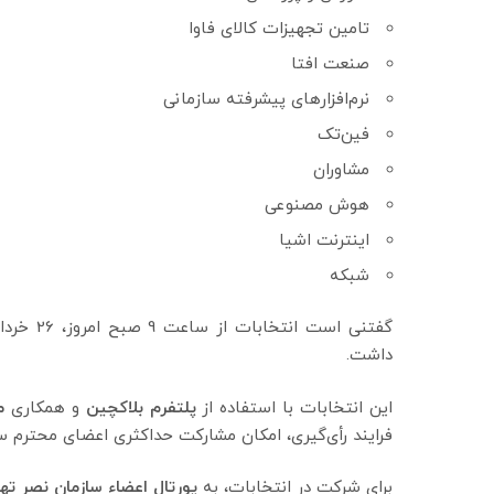
تامین تجهیزات کالای فاوا
صنعت افتا
نرم‌افزارهای پیشرفته سازمانی
فین‌تک
مشاوران
هوش مصنوعی
اینترنت اشیا
شبکه
گفتنی است انتخابات از ساعت 9 صبح امروز، 26 خرداد 1403، به صورت
داشت.
این انتخابات با استفاده از
پلتفرم بلاکچین
و همکاری
م
فرایند رأی‌گیری، امکان مشارکت حداکثری اعضای محترم سا
برای شرکت در انتخابات، به
پورتال اعضاء سازمان نصر تهر