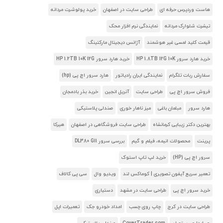
هاست وردپرس حرفه ای
طراحی سایت در اصفهان
خرید پولوشرت مردانه
تیشرت شلوارک مردانه
نمایندگی نرم افزار محک
قیمت کلید لمسی غیر هوشمند
آژانس دیجیتال مارکتینگ
خرید هارد سرور HP 1.8TB 12G 10K
خرید هارد سرور HP 1.2TB 10K 12G
سفارش ربات تلگرام
نمایندگی ایران رادیاتور
هارد سرور اچ پی (hp)
فروش سرور اچ پی
طراحی سایت
آنریل انجین
خرید بذر بادمجان
هارد سرور
مبلمان باغی
میز ناهار خوری
صندلی پلاستیکی
بهترین دکتر زیبایی کرمانشاه
طراحی سایت فروشگاهی در اصفهان
هیرکا
پرینت
محصولات انیمه، فیلم و گیم
بررسی سرور DL380 G11
سرور اچ پی (HP)
خرید لپ تاپ استوک
تعمیر سریع آیفون تصویری | کوماکس لند
ویدیو وال
سی پی کالاف
خرید سرور اچ پی
طراحی سایت در مشهد
دستیاری
طراحی سایت در کرج
چاپ روی چسب
امداد خودرو جک
تعمیرات اپل