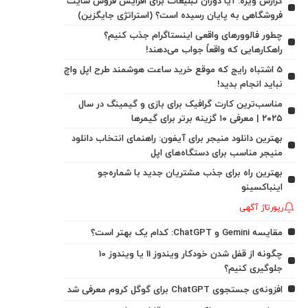
گزارش ویژه: آیا دوران تبلیغات برای افزایش فروش سایت
فروشگاهی به پایان رسیده است؟ (استراتژی جایگزین)
چطور فالوورهای واقعی اینستاگرام جذب کنیم؟
راهکارهایی که واقعاً جواب می‌دهند!
5 اشتباه رایج که موقع خرید ساعت هوشمند طرح اپل واچ
نباید انجام بدید!
مناسب‌ترین کارت گرافیک برای بازی و گیمینگ در سال
۲۰۲۵ | معرفی ۱۰ گزینه برتر برای گیمرها
بهترین دانلود منیجر برای آیفون: راهنمای انتخاب دانلود
منیجر مناسب برای دستگاه‌های اپل
بهترین راه برای جذب مشتریان جدید با شماره‌جو
اینباکسینو
رپورتاژ آگهی
مقایسه Gemini و ChatGPT: کدام یک بهتر است؟
چگونه از قفل شدن خودکار ویندوز 11 یا ویندوز 10
جلوگیری کنیم؟
افزونه‌ی جستجوی ChatGPT برای گوگل کروم معرفی شد