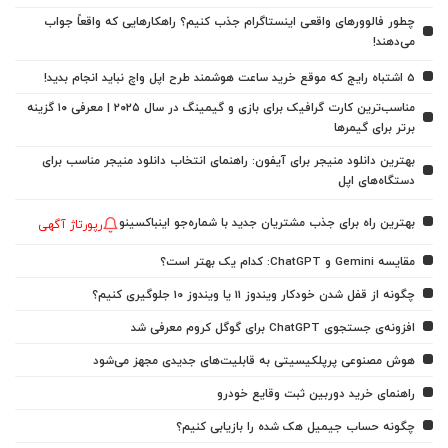
چطور فالوورهای واقعی اینستاگرام جذب کنیم؟ راهکارهایی که واقعاً جواب
می‌دهند!
5 اشتباه رایج که موقع خرید ساعت هوشمند طرح اپل واچ نباید انجام بدید!
مناسب‌ترین کارت گرافیک برای بازی و گیمینگ در سال ۲۰۲۵ | معرفی ۱۰ گزینه
برتر برای گیمرها
بهترین دانلود منیجر برای آیفون: راهنمای انتخاب دانلود منیجر مناسب برای
دستگاه‌های اپل
بهترین راه برای جذب مشتریان جدید با شماره‌جو اینباکسینو
رپورتاژ آگهی
مقایسه Gemini و ChatGPT: کدام یک بهتر است؟
چگونه از قفل شدن خودکار ویندوز 11 یا ویندوز 10 جلوگیری کنیم؟
افزونه‌ی جستجوی ChatGPT برای گوگل کروم معرفی شد
هوش مصنوعی پرپلکیسیتی به قابلیت‌های جدیدی مجهز می‌شود
راهنمای خرید دوربین ثبت وقایع خودرو
چگونه حساب جیمیل هک شده را بازیابی کنیم؟