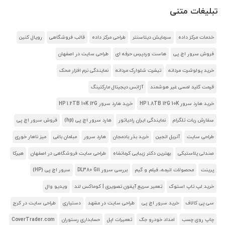
تبلیغات متنی
خدمات مرکز داده
سرمایش دیتاسنتر
طراحی مرکز داده
قالب فروشگاهی
رویال کنین
فروش سرور اچ پی
هاست وردپرس حرفه ای
طراحی سایت در اصفهان
خرید پولوشرت مردانه
تیشرت شلوارک مردانه
نمایندگی نرم افزار محک
قیمت کلید لمسی غیر هوشمند
آژانس دیجیتال مارکتینگ
خرید هارد سرور HP 1.8TB 12G 10K
خرید هارد سرور HP 1.2TB 10K 12G
سفارش ربات تلگرام
نمایندگی ایران رادیاتور
هارد سرور اچ پی (hp)
فروش سرور اچ پی
طراحی سایت
آنریل انجین
خرید بذر بادمجان
هارد سرور
مبلمان باغی
میز ناهار خوری
صندلی پلاستیکی
بهترین دکتر زیبایی کرمانشاه
طراحی سایت فروشگاهی در اصفهان
هیرکا
پرینت
محصولات انیمه، فیلم و گیم
بررسی سرور DL380 G11
سرور اچ پی (HP)
خرید لپ تاپ استوک
تعمیر سریع آیفون تصویری | کوماکس لند
ویدیو وال
سی پی کالاف
خرید سرور اچ پی
طراحی سایت در مشهد
دستیاری
طراحی سایت در کرج
چاپ روی چسب
امداد خودرو جک
تعمیرات اپل
حسابداری رستوران
CoverTrader.com