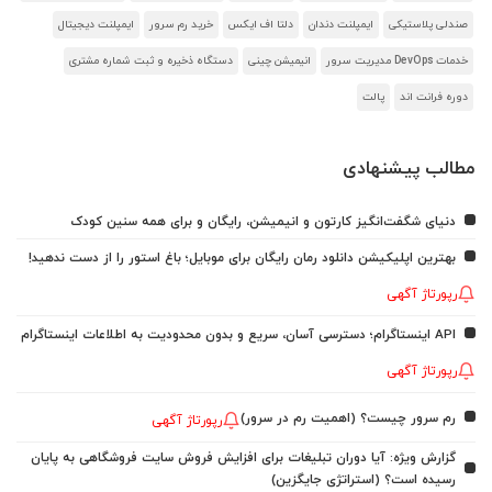
صندلی پلاستیکی
ایمپلنت دندان
دلتا اف ایکس
خرید رم سرور
ایمپلنت دیجیتال
خدمات DevOps مدیریت سرور
انیمیشن چینی
دستگاه ذخیره و ثبت شماره مشتری
دوره فرانت اند
پالت
مطالب پیشنهادی
دنیای شگفت‌انگیز کارتون و انیمیشن، رایگان و برای همه سنین کودک
بهترین اپلیکیشن دانلود رمان رایگان برای موبایل؛ باغ استور را از دست ندهید!
رپورتاژ آگهی
API اینستاگرام؛ دسترسی آسان، سریع و بدون محدودیت به اطلاعات اینستاگرام
رپورتاژ آگهی
رم سرور چیست؟ (اهمیت رم در سرور)
رپورتاژ آگهی
گزارش ویژه: آیا دوران تبلیغات برای افزایش فروش سایت فروشگاهی به پایان
رسیده است؟ (استراتژی جایگزین)