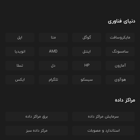
دنیای فناوری
مایکروسافت
گوگل
متا
اپل
سامسونگ
اینتل
AMD
انویدیا
آمازون
HP
دل
تسلا
هوآوی
سیسکو
تلگرام
ایکس
مراکز داده
سرمایش مراکز داده
برق مراکز داده
استاندارد و مصوبات
مرکز داده سبز