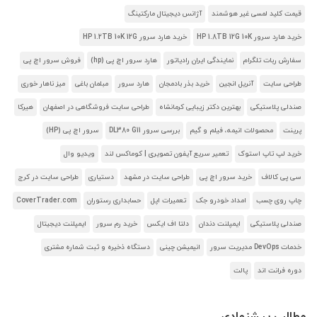
قیمت کلید لمسی غیر هوشمند
آژانس دیجیتال مارکتینگ
خرید هارد سرور HP 1.8TB 12G 10K
خرید هارد سرور HP 1.2TB 10K 12G
سفارش ربات تلگرام
نمایندگی ایران رادیاتور
هارد سرور اچ پی (hp)
فروش سرور اچ پی
طراحی سایت
آنریل انجین
خرید بذر بادمجان
هارد سرور
مبلمان باغی
میز ناهار خوری
صندلی پلاستیکی
بهترین دکتر زیبایی کرمانشاه
طراحی سایت فروشگاهی در اصفهان
هیرکا
پرینت
محصولات انیمه، فیلم و گیم
بررسی سرور DL380 G11
سرور اچ پی (HP)
خرید لپ تاپ استوک
تعمیر سریع آیفون تصویری | کوماکس لند
ویدیو وال
سی پی کالاف
خرید سرور اچ پی
طراحی سایت در مشهد
دستیاری
طراحی سایت در کرج
چاپ روی چسب
امداد خودرو جک
تعمیرات اپل
حسابداری رستوران
CoverTrader.com
صندلی پلاستیکی
ایمپلنت دندان
دلتا اف ایکس
خرید رم سرور
ایمپلنت دیجیتال
خدمات DevOps مدیریت سرور
انیمیشن چینی
دستگاه ذخیره و ثبت شماره مشتری
دوره فرانت اند
پالت
مطالب پیشنهادی