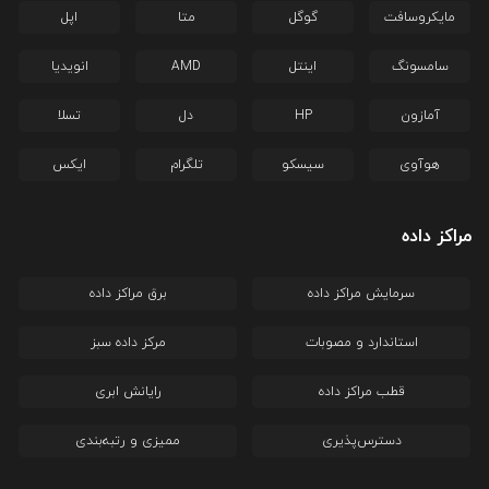
مایکروسافت
گوگل
متا
اپل
سامسونگ
اینتل
AMD
انویدیا
آمازون
HP
دل
تسلا
هوآوی
سیسکو
تلگرام
ایکس
مراکز داده
سرمایش مراکز داده
برق مراکز داده
استاندارد و مصوبات
مرکز داده سبز
قطب مراکز داده
رایانش ابری
دسترس‌پذیری
ممیزی و رتبه‌بندی