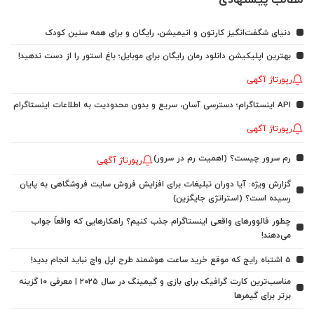
دنیای شگفت‌انگیز کارتون و انیمیشن، رایگان و برای همه سنین کودک
بهترین اپلیکیشن دانلود رمان رایگان برای موبایل؛ باغ استور را از دست ندهید!
رپورتاژ آگهی
API اینستاگرام؛ دسترسی آسان، سریع و بدون محدودیت به اطلاعات اینستاگرام
رپورتاژ آگهی
رم سرور چیست؟ (اهمیت رم در سرور)
رپورتاژ آگهی
گزارش ویژه: آیا دوران تبلیغات برای افزایش فروش سایت فروشگاهی به پایان
رسیده است؟ (استراتژی جایگزین)
چطور فالوورهای واقعی اینستاگرام جذب کنیم؟ راهکارهایی که واقعاً جواب
می‌دهند!
5 اشتباه رایج که موقع خرید ساعت هوشمند طرح اپل واچ نباید انجام بدید!
مناسب‌ترین کارت گرافیک برای بازی و گیمینگ در سال ۲۰۲۵ | معرفی ۱۰ گزینه
برتر برای گیمرها