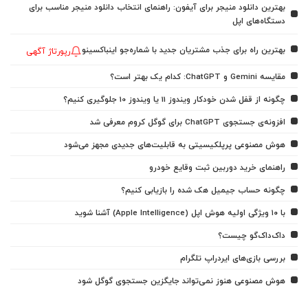
بهترین دانلود منیجر برای آیفون: راهنمای انتخاب دانلود منیجر مناسب برای
دستگاه‌های اپل
بهترین راه برای جذب مشتریان جدید با شماره‌جو اینباکسینو
رپورتاژ آگهی
مقایسه Gemini و ChatGPT: کدام یک بهتر است؟
چگونه از قفل شدن خودکار ویندوز 11 یا ویندوز 10 جلوگیری کنیم؟
افزونه‌ی جستجوی ChatGPT برای گوگل کروم معرفی شد
هوش مصنوعی پرپلکیسیتی به قابلیت‌های جدیدی مجهز می‌شود
راهنمای خرید دوربین ثبت وقایع خودرو
چگونه حساب جیمیل هک شده را بازیابی کنیم؟
با ۱۰ ویژگی اولیه هوش اپل (Apple Intelligence) آشنا شوید
داک‌داک‌گو چیست؟
بررسی بازی‌های ایردراپ تلگرام
هوش مصنوعی هنوز نمی‌تواند جایگزین جستجوی گوگل شود