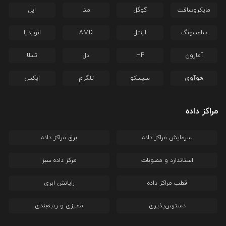
مایکروسافت
گوگل
متا
اپل
سامسونگ
اینتل
AMD
انویدیا
آمازون
HP
دل
تسلا
هوآوی
سیسکو
تلگرام
ایکس
مراکز داده
سرمایش مراکز داده
برق مراکز داده
استاندارد و مصوبات
مرکز داده سبز
قطب مراکز داده
رایانش ابری
دسترس‌پذیری
ممیزی و رتبه‌بندی