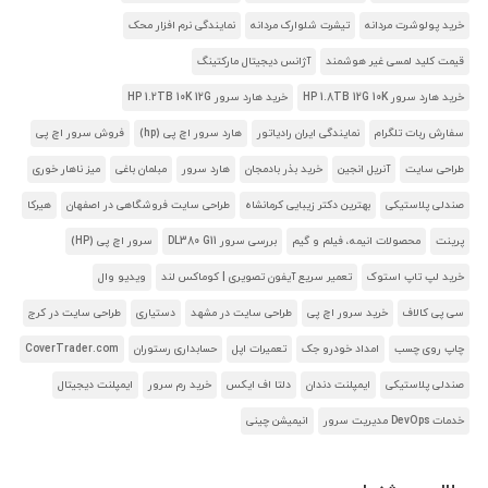
خرید پولوشرت مردانه
تیشرت شلوارک مردانه
نمایندگی نرم افزار محک
قیمت کلید لمسی غیر هوشمند
آژانس دیجیتال مارکتینگ
خرید هارد سرور HP 1.8TB 12G 10K
خرید هارد سرور HP 1.2TB 10K 12G
سفارش ربات تلگرام
نمایندگی ایران رادیاتور
هارد سرور اچ پی (hp)
فروش سرور اچ پی
طراحی سایت
آنریل انجین
خرید بذر بادمجان
هارد سرور
مبلمان باغی
میز ناهار خوری
صندلی پلاستیکی
بهترین دکتر زیبایی کرمانشاه
طراحی سایت فروشگاهی در اصفهان
هیرکا
پرینت
محصولات انیمه، فیلم و گیم
بررسی سرور DL380 G11
سرور اچ پی (HP)
خرید لپ تاپ استوک
تعمیر سریع آیفون تصویری | کوماکس لند
ویدیو وال
سی پی کالاف
خرید سرور اچ پی
طراحی سایت در مشهد
دستیاری
طراحی سایت در کرج
چاپ روی چسب
امداد خودرو جک
تعمیرات اپل
حسابداری رستوران
CoverTrader.com
صندلی پلاستیکی
ایمپلنت دندان
دلتا اف ایکس
خرید رم سرور
ایمپلنت دیجیتال
خدمات DevOps مدیریت سرور
انیمیشن چینی