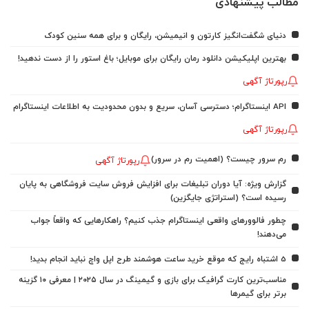
مطالب پیشنهادی
دنیای شگفت‌انگیز کارتون و انیمیشن، رایگان و برای همه سنین کودک
بهترین اپلیکیشن دانلود رمان رایگان برای موبایل؛ باغ استور را از دست ندهید!
رپورتاژ آگهی
API اینستاگرام؛ دسترسی آسان، سریع و بدون محدودیت به اطلاعات اینستاگرام
رپورتاژ آگهی
رم سرور چیست؟ (اهمیت رم در سرور)
رپورتاژ آگهی
گزارش ویژه: آیا دوران تبلیغات برای افزایش فروش سایت فروشگاهی به پایان
رسیده است؟ (استراتژی جایگزین)
چطور فالوورهای واقعی اینستاگرام جذب کنیم؟ راهکارهایی که واقعاً جواب
می‌دهند!
5 اشتباه رایج که موقع خرید ساعت هوشمند طرح اپل واچ نباید انجام بدید!
مناسب‌ترین کارت گرافیک برای بازی و گیمینگ در سال ۲۰۲۵ | معرفی ۱۰ گزینه
برتر برای گیمرها