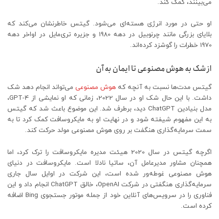
می‌بینند، کمک کند.
او حتی در مورد انرژی هسته‌ای می‌شود. گیتس خاطرنشان می‌کند که
بلایای بزرگی مانند چرنوبیل در دهه 1980 و جزیره تری‌مایل در اواخر دهه
1970 خطرات را گوشزد کرده‌اند.
از شک به هوش مصنوعی تا ایمان به آن
گیتس مدت‌ها نسبت به آنچه که
هوش مصنوعی
می‌تواند انجام دهد شک
داشت. با این حال شک او در سال 2022، زمانی که او نمایشی از GPT-4،
مدل بنیادین ChatGPT دید، برطرف شد. این موضوع باعث شد که گیتس
به این مفهوم شیفته شود و در نهایت او به مایکروسافت کمک کرد تا به
سمت سرمایه‌گذاری هنگفت بر روی هوش مصنوعی مولد حرکت کند.
اگرچه گیتس در سال 2020 هیئت مدیره مایکروسافت را ترک کرد، اما
همچنان مشاور مدیرعامل آن، ساتیا نادلا است. مایکروسافت در دنیای
هوش مصنوعی غوطه‌ور شده است، این شرکت در اوایل سال جاری
سرمایه‌گذاری هنگفتی در شرکت OpenAI، خالق ChatGPT انجام داد و این
فناوری را در سرویس‌های آنلاین خود از جمله موتور جستجوی Bing اضافه
کرده است.