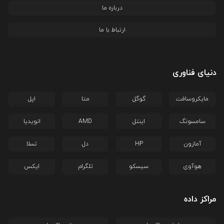
درباره ما
ارتباط با ما
دنیای فناوری
مایکروسافت
گوگل
متا
اپل
سامسونگ
اینتل
AMD
انویدیا
آمازون
HP
دل
تسلا
هوآوی
سیسکو
تلگرام
ایکس
مراکز داده