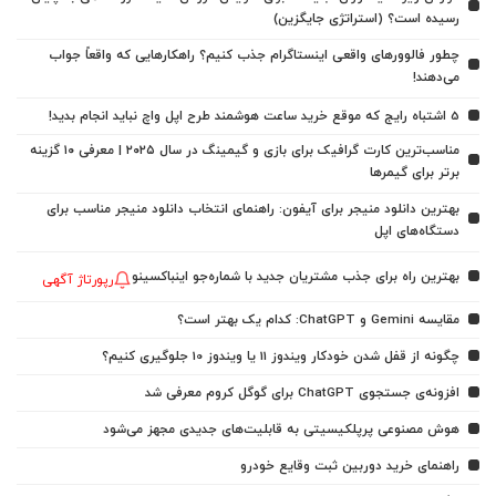
رسیده است؟ (استراتژی جایگزین)
چطور فالوورهای واقعی اینستاگرام جذب کنیم؟ راهکارهایی که واقعاً جواب
می‌دهند!
5 اشتباه رایج که موقع خرید ساعت هوشمند طرح اپل واچ نباید انجام بدید!
مناسب‌ترین کارت گرافیک برای بازی و گیمینگ در سال ۲۰۲۵ | معرفی ۱۰ گزینه
برتر برای گیمرها
بهترین دانلود منیجر برای آیفون: راهنمای انتخاب دانلود منیجر مناسب برای
دستگاه‌های اپل
بهترین راه برای جذب مشتریان جدید با شماره‌جو اینباکسینو
رپورتاژ آگهی
مقایسه Gemini و ChatGPT: کدام یک بهتر است؟
چگونه از قفل شدن خودکار ویندوز 11 یا ویندوز 10 جلوگیری کنیم؟
افزونه‌ی جستجوی ChatGPT برای گوگل کروم معرفی شد
هوش مصنوعی پرپلکیسیتی به قابلیت‌های جدیدی مجهز می‌شود
راهنمای خرید دوربین ثبت وقایع خودرو