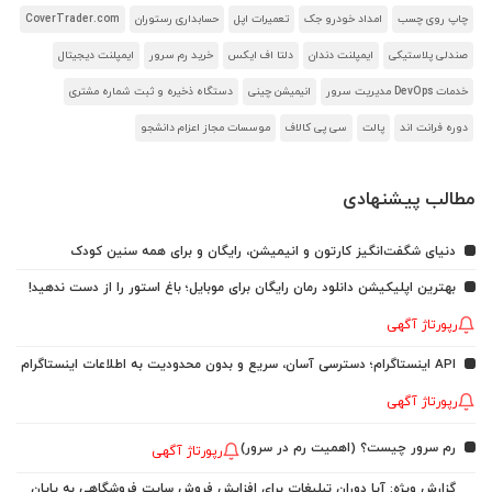
چاپ روی چسب
امداد خودرو جک
تعمیرات اپل
حسابداری رستوران
CoverTrader.com
صندلی پلاستیکی
ایمپلنت دندان
دلتا اف ایکس
خرید رم سرور
ایمپلنت دیجیتال
خدمات DevOps مدیریت سرور
انیمیشن چینی
دستگاه ذخیره و ثبت شماره مشتری
دوره فرانت اند
پالت
سی پی کالاف
موسسات مجاز اعزام دانشجو
مطالب پیشنهادی
دنیای شگفت‌انگیز کارتون و انیمیشن، رایگان و برای همه سنین کودک
بهترین اپلیکیشن دانلود رمان رایگان برای موبایل؛ باغ استور را از دست ندهید!
رپورتاژ آگهی
API اینستاگرام؛ دسترسی آسان، سریع و بدون محدودیت به اطلاعات اینستاگرام
رپورتاژ آگهی
رم سرور چیست؟ (اهمیت رم در سرور)
رپورتاژ آگهی
گزارش ویژه: آیا دوران تبلیغات برای افزایش فروش سایت فروشگاهی به پایان