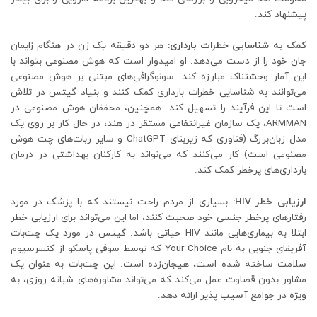
پیشنهاد کند.
کمک به شناسایی خطرات بارداری:
هر دو دقیقه یک زن در هنگام زایمان
جان خود را از دست می‌دهد. او امیدوار است که هوش مصنوعی بتواند با
این آمار وحشتناک مبارزه کند. سونوگرافی‌های مبتنی بر هوش مصنوعی
می‌توانند به شناسایی خطرات بارداری کمک کنند و بنیاد گیتس در تلاش
است تا این فرآیند را تسهیل کند. همچنین، محققان هوش مصنوعی در
ARMMAN، یک سازمان غیرانتفاعی مستقر در هند، در حال کار بر روی یک
مدل زبان‌بزرگ (فناوری که زیربنای ChatGPT و سایر ربات‌های چت هوش
مصنوعی است) کار می‌کنند که می‌تواند به کارکنان بهداشتی در درمان
بارداری‌های پرخطر کمک کند.
ارزیابی خطر
HIV
:
بسیاری از مردم راحت نیستند که با پزشک در مورد
رفتارهای پرخطر جنسی خود صحبت کنند، اما این می‌تواند برای ارزیابی خطر
ابتلا به بیماری‌هایی مانند HIV حیاتی باشد. گیتس در مورد یک چت‌بات
آفریقای جنوبی به نام Your Choice که توسط سوفی پاسکو از کنسرسیوم
سلامت ساخته شده است، هیجان‌زده است. این چت‌بات به عنوان یک
مشاور بدون قضاوت عمل می‌کند که می‌تواند مشاوره‌های شبانه روزی، به
ویژه در جوامع آسیب پذیر ارائه دهد.