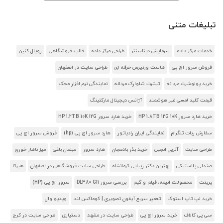
تبلیغات متنی
خدمات مرکز داده
سرمایش دیتاسنتر
طراحی مرکز داده
قالب فروشگاهی
رویال کنین
فروش سرور اچ پی
هاست وردپرس حرفه ای
طراحی سایت در اصفهان
خرید پولوشرت مردانه
تیشرت شلوارک مردانه
نمایندگی نرم افزار محک
قیمت کلید لمسی غیر هوشمند
آژانس دیجیتال مارکتینگ
خرید هارد سرور HP 1.8TB 12G 10K
خرید هارد سرور HP 1.2TB 10K 12G
سفارش ربات تلگرام
نمایندگی ایران رادیاتور
هارد سرور اچ پی (hp)
فروش سرور اچ پی
طراحی سایت
آنریل انجین
خرید بذر بادمجان
هارد سرور
مبلمان باغی
میز ناهار خوری
صندلی پلاستیکی
بهترین دکتر زیبایی کرمانشاه
طراحی سایت فروشگاهی در اصفهان
هیرکا
پرینت
محصولات انیمه، فیلم و گیم
بررسی سرور DL380 G11
سرور اچ پی (HP)
خرید لپ تاپ استوک
تعمیر سریع آیفون تصویری | کوماکس لند
ویدیو وال
سی پی کالاف
خرید سرور اچ پی
طراحی سایت در مشهد
دستیاری
طراحی سایت در کرج