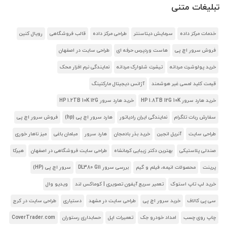
تبلیغات متنی
خدمات مرکز داده
سرمایش دیتاسنتر
طراحی مرکز داده
قالب فروشگاهی
رویال کنین
فروش سرور اچ پی
هاست وردپرس حرفه ای
طراحی سایت در اصفهان
خرید پولوشرت مردانه
تیشرت شلوارک مردانه
نمایندگی نرم افزار محک
قیمت کلید لمسی غیر هوشمند
آژانس دیجیتال مارکتینگ
خرید هارد سرور HP 1.8TB 12G 10K
خرید هارد سرور HP 1.2TB 10K 12G
سفارش ربات تلگرام
نمایندگی ایران رادیاتور
هارد سرور اچ پی (hp)
فروش سرور اچ پی
طراحی سایت
آنریل انجین
خرید بذر بادمجان
هارد سرور
مبلمان باغی
میز ناهار خوری
صندلی پلاستیکی
بهترین دکتر زیبایی کرمانشاه
طراحی سایت فروشگاهی در اصفهان
هیرکا
پرینت
محصولات انیمه، فیلم و گیم
بررسی سرور DL380 G11
سرور اچ پی (HP)
خرید لپ تاپ استوک
تعمیر سریع آیفون تصویری | کوماکس لند
ویدیو وال
سی پی کالاف
خرید سرور اچ پی
طراحی سایت در مشهد
دستیاری
طراحی سایت در کرج
چاپ روی چسب
امداد خودرو جک
تعمیرات اپل
حسابداری رستوران
CoverTrader.com