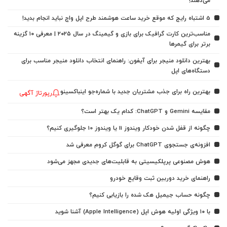
می‌دهند!
5 اشتباه رایج که موقع خرید ساعت هوشمند طرح اپل واچ نباید انجام بدید!
مناسب‌ترین کارت گرافیک برای بازی و گیمینگ در سال ۲۰۲۵ | معرفی ۱۰ گزینه
برتر برای گیمرها
بهترین دانلود منیجر برای آیفون: راهنمای انتخاب دانلود منیجر مناسب برای
دستگاه‌های اپل
بهترین راه برای جذب مشتریان جدید با شماره‌جو اینباکسینو
رپورتاژ آگهی
مقایسه Gemini و ChatGPT: کدام یک بهتر است؟
چگونه از قفل شدن خودکار ویندوز 11 یا ویندوز 10 جلوگیری کنیم؟
افزونه‌ی جستجوی ChatGPT برای گوگل کروم معرفی شد
هوش مصنوعی پرپلکیسیتی به قابلیت‌های جدیدی مجهز می‌شود
راهنمای خرید دوربین ثبت وقایع خودرو
چگونه حساب جیمیل هک شده را بازیابی کنیم؟
با ۱۰ ویژگی اولیه هوش اپل (Apple Intelligence) آشنا شوید