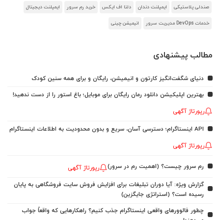
صندلی پلاستیکی
ایمپلنت دندان
دلتا اف ایکس
خرید رم سرور
ایمپلنت دیجیتال
خدمات DevOps مدیریت سرور
انیمیشن چینی
مطالب پیشنهادی
دنیای شگفت‌انگیز کارتون و انیمیشن، رایگان و برای همه سنین کودک
بهترین اپلیکیشن دانلود رمان رایگان برای موبایل؛ باغ استور را از دست ندهید!
رپورتاژ آگهی
API اینستاگرام؛ دسترسی آسان، سریع و بدون محدودیت به اطلاعات اینستاگرام
رپورتاژ آگهی
رم سرور چیست؟ (اهمیت رم در سرور)
رپورتاژ آگهی
گزارش ویژه: آیا دوران تبلیغات برای افزایش فروش سایت فروشگاهی به پایان
رسیده است؟ (استراتژی جایگزین)
چطور فالوورهای واقعی اینستاگرام جذب کنیم؟ راهکارهایی که واقعاً جواب