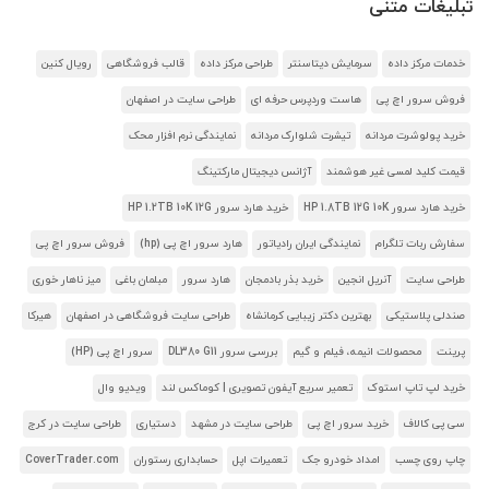
تبلیغات متنی
خدمات مرکز داده
سرمایش دیتاسنتر
طراحی مرکز داده
قالب فروشگاهی
رویال کنین
فروش سرور اچ پی
هاست وردپرس حرفه ای
طراحی سایت در اصفهان
خرید پولوشرت مردانه
تیشرت شلوارک مردانه
نمایندگی نرم افزار محک
قیمت کلید لمسی غیر هوشمند
آژانس دیجیتال مارکتینگ
خرید هارد سرور HP 1.8TB 12G 10K
خرید هارد سرور HP 1.2TB 10K 12G
سفارش ربات تلگرام
نمایندگی ایران رادیاتور
هارد سرور اچ پی (hp)
فروش سرور اچ پی
طراحی سایت
آنریل انجین
خرید بذر بادمجان
هارد سرور
مبلمان باغی
میز ناهار خوری
صندلی پلاستیکی
بهترین دکتر زیبایی کرمانشاه
طراحی سایت فروشگاهی در اصفهان
هیرکا
پرینت
محصولات انیمه، فیلم و گیم
بررسی سرور DL380 G11
سرور اچ پی (HP)
خرید لپ تاپ استوک
تعمیر سریع آیفون تصویری | کوماکس لند
ویدیو وال
سی پی کالاف
خرید سرور اچ پی
طراحی سایت در مشهد
دستیاری
طراحی سایت در کرج
چاپ روی چسب
امداد خودرو جک
تعمیرات اپل
حسابداری رستوران
CoverTrader.com