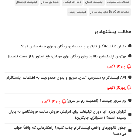
صندلی پلاستیکی
ایمپلنت دندان
دلتا اف ایکس
خرید رم سرور
ایمپلنت دیجیتال
خدمات DevOps مدیریت سرور
انیمیشن چینی
مطالب پیشنهادی
دنیای شگفت‌انگیز کارتون و انیمیشن، رایگان و برای همه سنین کودک
بهترین اپلیکیشن دانلود رمان رایگان برای موبایل؛ باغ استور را از دست ندهید!
رپورتاژ آگهی
API اینستاگرام؛ دسترسی آسان، سریع و بدون محدودیت به اطلاعات اینستاگرام
رپورتاژ آگهی
رم سرور چیست؟ (اهمیت رم در سرور)
رپورتاژ آگهی
گزارش ویژه: آیا دوران تبلیغات برای افزایش فروش سایت فروشگاهی به پایان
رسیده است؟ (استراتژی جایگزین)
چطور فالوورهای واقعی اینستاگرام جذب کنیم؟ راهکارهایی که واقعاً جواب
می‌دهند!