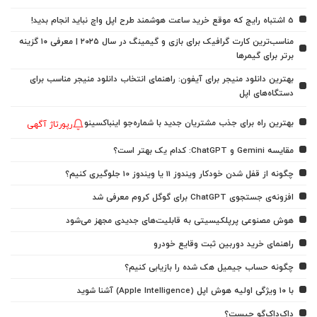
5 اشتباه رایج که موقع خرید ساعت هوشمند طرح اپل واچ نباید انجام بدید!
مناسب‌ترین کارت گرافیک برای بازی و گیمینگ در سال ۲۰۲۵ | معرفی ۱۰ گزینه
برتر برای گیمرها
بهترین دانلود منیجر برای آیفون: راهنمای انتخاب دانلود منیجر مناسب برای
دستگاه‌های اپل
بهترین راه برای جذب مشتریان جدید با شماره‌جو اینباکسینو
رپورتاژ آگهی
مقایسه Gemini و ChatGPT: کدام یک بهتر است؟
چگونه از قفل شدن خودکار ویندوز 11 یا ویندوز 10 جلوگیری کنیم؟
افزونه‌ی جستجوی ChatGPT برای گوگل کروم معرفی شد
هوش مصنوعی پرپلکیسیتی به قابلیت‌های جدیدی مجهز می‌شود
راهنمای خرید دوربین ثبت وقایع خودرو
چگونه حساب جیمیل هک شده را بازیابی کنیم؟
با ۱۰ ویژگی اولیه هوش اپل (Apple Intelligence) آشنا شوید
داک‌داک‌گو چیست؟