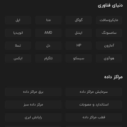
دنیای فناوری
مایکروسافت
گوگل
متا
اپل
سامسونگ
اینتل
AMD
انویدیا
آمازون
HP
دل
تسلا
هوآوی
سیسکو
تلگرام
ایکس
مراکز داده
سرمایش مراکز داده
برق مراکز داده
استاندارد و مصوبات
مرکز داده سبز
قطب مراکز داده
رایانش ابری