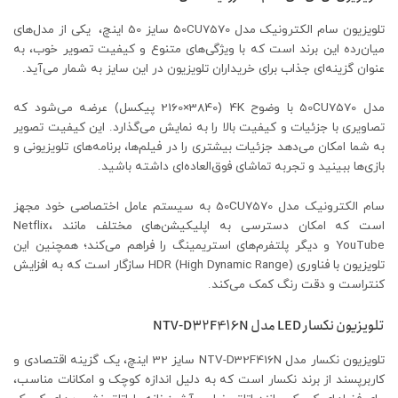
تلویزیون سام الکترونیک مدل 50CU7570 سایز 50 اینچ، یکی از مدل‌های
میان‌رده این برند است که با ویژگی‌های متنوع و کیفیت تصویر خوب، به
عنوان گزینه‌ای جذاب برای خریداران تلویزیون در این سایز به شمار می‌آید.
مدل 50CU7570 با وضوح 4K (2160×3840 پیکسل) عرضه می‌شود که
تصاویری با جزئیات و کیفیت بالا را به نمایش می‌گذارد. این کیفیت تصویر
به شما امکان می‌دهد جزئیات بیشتری را در فیلم‌ها، برنامه‌های تلویزیونی و
بازی‌ها ببینید و تجربه تماشای فوق‌العاده‌ای داشته باشید.
سام الکترونیک مدل 50CU7570 به سیستم عامل اختصاصی خود مجهز
است که امکان دسترسی به اپلیکیشن‌های مختلف مانند Netflix،
YouTube و دیگر پلتفرم‌های استریمینگ را فراهم می‌کند؛ همچنین این
تلویزیون با فناوری HDR (High Dynamic Range) سازگار است که به افزایش
کنتراست و دقت رنگ کمک می‌کند.
تلویزیون نکسار LED مدل NTV-D32F416N
تلویزیون نکسار مدل NTV-D32F416N سایز 32 اینچ، یک گزینه اقتصادی و
کاربرپسند از برند نکسار است که به دلیل اندازه کوچک و امکانات مناسب،