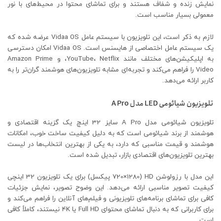
نمایش زنده و شفاف هستند و برای تماشای محتوا در محیط‌های با نور
معمولی بسیار مناسب است.
لازم به ذکر است، این تلویزیون با سیستم عامل Vidaa OS عرضه شده که
یک سیستم عامل اختصاصی از هایسنس است. Vidaa OS امکان دسترسی
به اپلیکیشن‌های مختلف مانند YouTube، Netflix، و Amazon Prime
Video را فراهم می‌کند و تجربه‌ای مشابه تلویزیون‌های هوشمند گران‌تر را به
کاربر ارائه می‌دهد.
تلویزیون شیائومی LED مدل A Pro
تلویزیون شیائومی مدل A Pro سایز 32 اینچ یک گزینه اقتصادی و
هوشمند از برند شیائومی است که به دلیل کیفیت ساخت خوب، امکانات
هوشمند و قیمت مناسبی که دارد، به یکی از بهترین انتخاب‌ها در لیست
بهترین تلویزیون‌های اقتصادی بازار، تبدیل شده است.
این مدل با رزولوشن HD (720×1280 پیکسل) برای یک تلویزیون 32 اینچی
کیفیت تصویر مناسبی ارائه می‌دهد. این وضوح تصویر، نمایش جزئیات
کافی برای تماشای برنامه‌های تلویزیونی و فیلم‌های آنلاین را فراهم می‌کند و
برای کاربرانی که به دنبال تماشای محتوای Full HD یا 4K نیستند، کاملاً کافی
است.