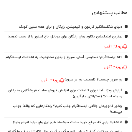
مطالب پیشنهادی
دنیای شگفت‌انگیز کارتون و انیمیشن، رایگان و برای همه سنین کودک
بهترین اپلیکیشن دانلود رمان رایگان برای موبایل؛ باغ استور را از دست ندهید!
رپورتاژ آگهی
API اینستاگرام؛ دسترسی آسان، سریع و بدون محدودیت به اطلاعات اینستاگرام
رپورتاژ آگهی
رم سرور چیست؟ (اهمیت رم در سرور)
رپورتاژ آگهی
گزارش ویژه: آیا دوران تبلیغات برای افزایش فروش سایت فروشگاهی به پایان
رسیده است؟ (استراتژی جایگزین)
چطور فالوورهای واقعی اینستاگرام جذب کنیم؟ راهکارهایی که واقعاً جواب
می‌دهند!
5 اشتباه رایج که موقع خرید ساعت هوشمند طرح اپل واچ نباید انجام بدید!
مناسب‌ترین کارت گرافیک برای بازی و گیمینگ در سال ۲۰۲۵ | معرفی ۱۰ گزینه