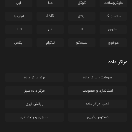
مایکروسافت
گوگل
متا
اپل
سامسونگ
اینتل
AMD
انویدیا
آمازون
HP
دل
تسلا
هوآوی
سیسکو
تلگرام
ایکس
مراکز داده
سرمایش مراکز داده
برق مراکز داده
استاندارد و مصوبات
مرکز داده سبز
قطب مراکز داده
رایانش ابری
دسترس‌پذیری
ممیزی و رتبه‌بندی