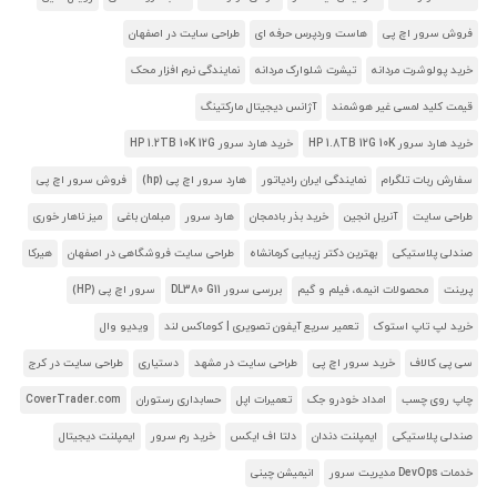
فروش سرور اچ پی
هاست وردپرس حرفه ای
طراحی سایت در اصفهان
خرید پولوشرت مردانه
تیشرت شلوارک مردانه
نمایندگی نرم افزار محک
قیمت کلید لمسی غیر هوشمند
آژانس دیجیتال مارکتینگ
خرید هارد سرور HP 1.8TB 12G 10K
خرید هارد سرور HP 1.2TB 10K 12G
سفارش ربات تلگرام
نمایندگی ایران رادیاتور
هارد سرور اچ پی (hp)
فروش سرور اچ پی
طراحی سایت
آنریل انجین
خرید بذر بادمجان
هارد سرور
مبلمان باغی
میز ناهار خوری
صندلی پلاستیکی
بهترین دکتر زیبایی کرمانشاه
طراحی سایت فروشگاهی در اصفهان
هیرکا
پرینت
محصولات انیمه، فیلم و گیم
بررسی سرور DL380 G11
سرور اچ پی (HP)
خرید لپ تاپ استوک
تعمیر سریع آیفون تصویری | کوماکس لند
ویدیو وال
سی پی کالاف
خرید سرور اچ پی
طراحی سایت در مشهد
دستیاری
طراحی سایت در کرج
چاپ روی چسب
امداد خودرو جک
تعمیرات اپل
حسابداری رستوران
CoverTrader.com
صندلی پلاستیکی
ایمپلنت دندان
دلتا اف ایکس
خرید رم سرور
ایمپلنت دیجیتال
خدمات DevOps مدیریت سرور
انیمیشن چینی