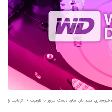
شرکت وسترن دیجیتال از پیشگامان عرصه محصولات ذخیره‌سازی قصد دارد هارد دیسک سرور با ظرفیت 26 ترابایت را