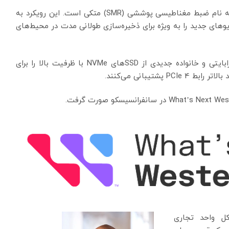
برای رسیدن به این نقطه عطف، این شرکت به فناوری به نام ضبط مغناطیسی پوششی (SMR) متکی است. این رویکرد به
های جدید را به ویژه برای ذخیره‌سازی طولانی مدت در محیط‌های
وسترن دیجیتال همچنین یک درایو سرور معمولی 22 ترابایتی و خانواده جدیدی از SSD‌های NVMe با ظرفیت بالا را برای
شتیبانی می‌کنند.
Ashley Gorakhpurw)، مدیر کل واحد تجاری