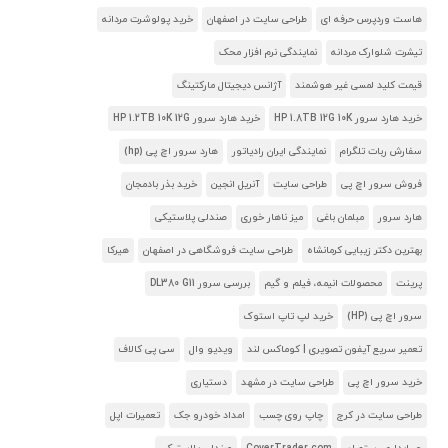
هاست وردپرس حرفه ای
طراحی سایت در اصفهان
خرید پولوشرت مردانه
تیشرت شلوارک مردانه
نمایندگی نرم افزار محک
قیمت کلید لمسی غیر هوشمند
آژانس دیجیتال مارکتینگ
خرید هارد سرور HP 1.8TB 12G 10K
خرید هارد سرور HP 1.2TB 10K 12G
سفارش ربات تلگرام
نمایندگی ایران رادیاتور
هارد سرور اچ پی (hp)
فروش سرور اچ پی
طراحی سایت
آنریل انجین
خرید بذر بادمجان
هارد سرور
مبلمان باغی
میز ناهار خوری
صندلی پلاستیکی
بهترین دکتر زیبایی کرمانشاه
طراحی سایت فروشگاهی در اصفهان
هیرکا
پرینت
محصولات انیمه، فیلم و گیم
بررسی سرور DL380 G11
سرور اچ پی (HP)
خرید لپ تاپ استوک
تعمیر سریع آیفون تصویری | کوماکس لند
ویدیو وال
سی پی کالاف
خرید سرور اچ پی
طراحی سایت در مشهد
دستیاری
طراحی سایت در کرج
چاپ روی چسب
امداد خودرو جک
تعمیرات اپل