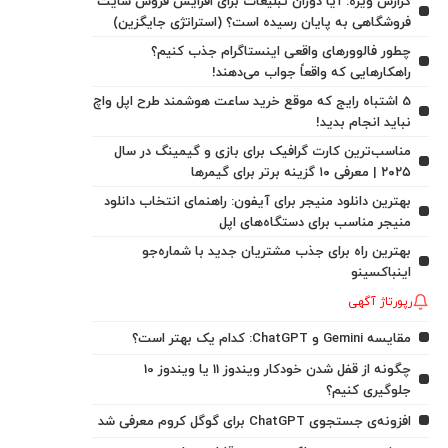
گزارش ویژه: آیا دوران تبلیغات برای افزایش فروش سایت
فروشگاهی به پایان رسیده است؟ (استراتژی جایگزین)
چطور فالوورهای واقعی اینستاگرام جذب کنیم؟
راهکارهایی که واقعاً جواب می‌دهند!
5 اشتباه رایج که موقع خرید ساعت هوشمند طرح اپل واچ
نباید انجام بدید!
مناسب‌ترین کارت گرافیک برای بازی و گیمینگ در سال
۲۰۲۵ | معرفی ۱۰ گزینه برتر برای گیمرها
بهترین دانلود منیجر برای آیفون: راهنمای انتخاب دانلود
منیجر مناسب برای دستگاه‌های اپل
بهترین راه برای جذب مشتریان جدید با شماره‌جو
اینباکسینو
رپورتاژ آگهی
مقایسه Gemini و ChatGPT: کدام یک بهتر است؟
چگونه از قفل شدن خودکار ویندوز 11 یا ویندوز 10
جلوگیری کنیم؟
افزونه‌ی جستجوی ChatGPT برای گوگل کروم معرفی شد