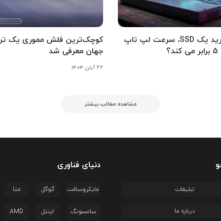
چگونه خرید یک SSD، سرعت لپ تاپ
کوچک‌ترین فلش مموری یک تراب
د؟
جهان معرفی شد
۲۲ آبان ۱۴۰۴
مشاهده مطالب بیشتر
و
دنیای فناوری
تبلیغات
مایکروسافت
گوگل
متا
درباره ما
سامسونگ
اینتل
AMD