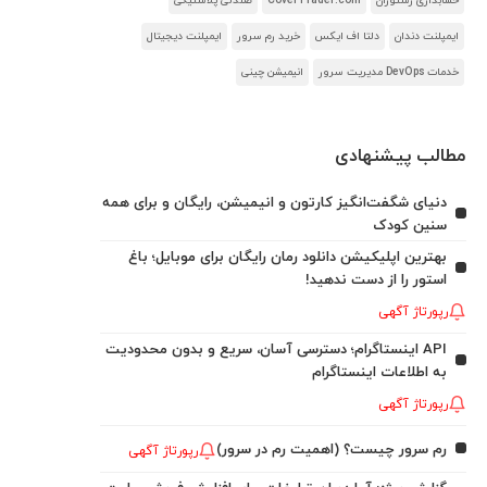
حسابداری رستوران
CoverTrader.com
صندلی پلاستیکی
ایمپلنت دندان
دلتا اف ایکس
خرید رم سرور
ایمپلنت دیجیتال
خدمات DevOps مدیریت سرور
انیمیشن چینی
مطالب پیشنهادی
دنیای شگفت‌انگیز کارتون و انیمیشن، رایگان و برای همه
سنین کودک
بهترین اپلیکیشن دانلود رمان رایگان برای موبایل؛ باغ
استور را از دست ندهید!
رپورتاژ آگهی
API اینستاگرام؛ دسترسی آسان، سریع و بدون محدودیت
به اطلاعات اینستاگرام
رپورتاژ آگهی
رم سرور چیست؟ (اهمیت رم در سرور)
رپورتاژ آگهی