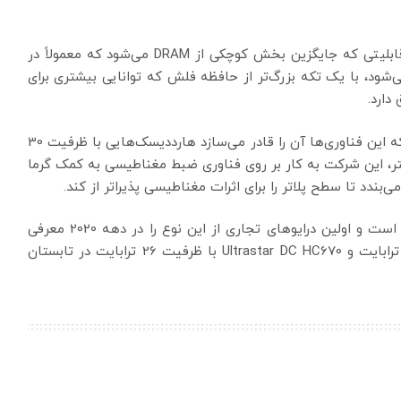
و در نهایت، درایوهای جدید از OptiNAND بهره می‌برند، قابلیتی که جایگزین بخش کوچکی از DRAM می‌شود که معمولاً در
ود، با یک تکه بزرگ‌تر از حافظه فلش که توانایی بیشتری برای
دارد.
با نگاهی به آینده، وسترن دیجیتال گفت مطمئن است که این فناوری‌ها آن را قادر می‌سازد هارددیسک‌هایی با ظرفیت 30
شتر، این شرکت به کار بر روی فناوری ضبط مغناطیسی به کمک گرما
به نظر می‌رسد سیگیت در توسعه فناوری HAMR جلوتر است و اولین درایوهای تجاری از این نوع را در دهه 2020 معرفی
می‌کند. هر دو مدل Ultrastar DC HC570 با ظرفیت 22 ترابایت و Ultrastar DC HC670 با ظرفیت 26 ترابایت در تابستان