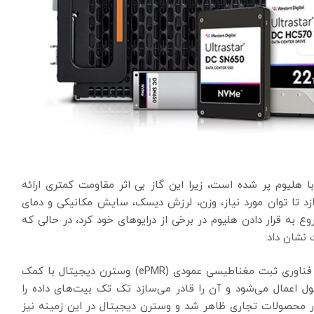
ا هلیوم پر شده است، زیرا این گاز بی اثر مقاومت کمتری ارائه
ازد تا توان مورد نیاز، وزن، لرزش دیسک، سایش مکانیکی و دمای
را کاهش دهند. وسترن دیجیتال در سال 2013 شروع به قرار دادن هلیوم در برخی از درایوهای خود کرد، در حالی که
یکی دیگر از ترفندهای مورد استفاده در درایوهای جدید، فناوری ثبت مغناطیسی عمودی (ePMR) وسترن دیجیتال با کمک
ل اعمال می‌شود و آن را قادر می‌سازد تک تک بیت‌های داده را
ک‌تر به هم بنویسد. ePMR اولین بار در سال 2020 در محصولات تجاری ظاهر شد و وسترن دیجیتال در این زمینه نیز