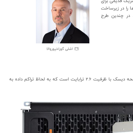
ریک قدیمی برای
ها را در زیرساخت
 در چندین طرح
اشلی گوراخپوروالا
Ultrastar DC HC670 با ظرفیت 26 ترابایت دارای ده صفحه دیسک با ظرفیت 2.6 ترابایت است که به لحاظ تراکم داده به