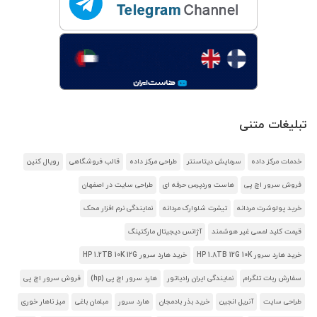
تبلیغات متنی
خدمات مرکز داده
سرمایش دیتاسنتر
طراحی مرکز داده
قالب فروشگاهی
رویال کنین
فروش سرور اچ پی
هاست وردپرس حرفه ای
طراحی سایت در اصفهان
خرید پولوشرت مردانه
تیشرت شلوارک مردانه
نمایندگی نرم افزار محک
قیمت کلید لمسی غیر هوشمند
آژانس دیجیتال مارکتینگ
خرید هارد سرور HP 1.8TB 12G 10K
خرید هارد سرور HP 1.2TB 10K 12G
سفارش ربات تلگرام
نمایندگی ایران رادیاتور
هارد سرور اچ پی (hp)
فروش سرور اچ پی
طراحی سایت
آنریل انجین
خرید بذر بادمجان
هارد سرور
مبلمان باغی
میز ناهار خوری