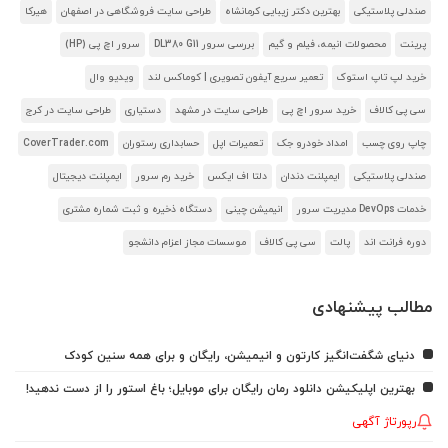
صندلی پلاستیکی
بهترین دکتر زیبایی کرمانشاه
طراحی سایت فروشگاهی در اصفهان
هیرکا
پرینت
محصولات انیمه، فیلم و گیم
بررسی سرور DL380 G11
سرور اچ پی (HP)
خرید لپ تاپ استوک
تعمیر سریع آیفون تصویری | کوماکس لند
ویدیو وال
سی پی کالاف
خرید سرور اچ پی
طراحی سایت در مشهد
دستیاری
طراحی سایت در کرج
چاپ روی چسب
امداد خودرو جک
تعمیرات اپل
حسابداری رستوران
CoverTrader.com
صندلی پلاستیکی
ایمپلنت دندان
دلتا اف ایکس
خرید رم سرور
ایمپلنت دیجیتال
خدمات DevOps مدیریت سرور
انیمیشن چینی
دستگاه ذخیره و ثبت شماره مشتری
دوره فرانت اند
پالت
سی پی کالاف
موسسات مجاز اعزام دانشجو
مطالب پیشنهادی
دنیای شگفت‌انگیز کارتون و انیمیشن، رایگان و برای همه سنین کودک
بهترین اپلیکیشن دانلود رمان رایگان برای موبایل؛ باغ استور را از دست ندهید!
رپورتاژ آگهی