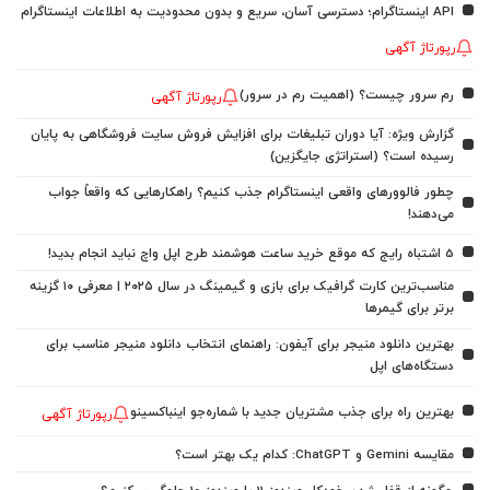
API اینستاگرام؛ دسترسی آسان، سریع و بدون محدودیت به اطلاعات اینستاگرام
رپورتاژ آگهی
رم سرور چیست؟ (اهمیت رم در سرور)
رپورتاژ آگهی
گزارش ویژه: آیا دوران تبلیغات برای افزایش فروش سایت فروشگاهی به پایان
رسیده است؟ (استراتژی جایگزین)
چطور فالوورهای واقعی اینستاگرام جذب کنیم؟ راهکارهایی که واقعاً جواب
می‌دهند!
5 اشتباه رایج که موقع خرید ساعت هوشمند طرح اپل واچ نباید انجام بدید!
مناسب‌ترین کارت گرافیک برای بازی و گیمینگ در سال ۲۰۲۵ | معرفی ۱۰ گزینه
برتر برای گیمرها
بهترین دانلود منیجر برای آیفون: راهنمای انتخاب دانلود منیجر مناسب برای
دستگاه‌های اپل
بهترین راه برای جذب مشتریان جدید با شماره‌جو اینباکسینو
رپورتاژ آگهی
مقایسه Gemini و ChatGPT: کدام یک بهتر است؟