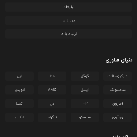
تبلیغات
درباره ما
ارتباط با ما
دنیای فناوری
مایکروسافت
گوگل
متا
اپل
سامسونگ
اینتل
AMD
انویدیا
آمازون
HP
دل
تسلا
هوآوی
سیسکو
تلگرام
ایکس