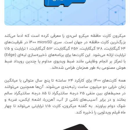
میکرون کارت حافظه میکرو اس‌دی را معرفی کرده است که ادعا می‌کند
بزرگ‌ترین کارت حافظه در جهان است. سری i400 microSD در ظرفیت‌های
64 گیگابایت، 128 گیگابایت، 256 گیگابایت، 512 گیگابایت، 1 ترابایت و 1/5
ترابایت ارائه می‌شود. این کارت‌ها برای برنامه‌های ذخیره‌سازی لبه‌ای (Edge)
با تمرکز بر انجام وظایفی مانند ضبط ویدیوی مداوم یا چندین رویداد ضبط
هوش مصنوعی به طور همزمان طراحی شده‌اند.
همه کارت‌های i400 برای کارکرد 24 ساعته تا پنج سال متوالی با میانگین
زمان خرابی دو میلیون ساعت رتبه‌بندی می‌شوند. آن‌ها همچنین می‌توانند
در محیط‌های بین منفی 25 درجه سانتیگراد تا 85 درجه سانتیگراد سالم
بمانند و در برابر آسیب‌های ناشی از آب، آهن‌ربا، اشعه ایکس، ضربه و
شوک دوام بیاورند. به گفته میکرون، کارت 1/5 ترابایتی می‌تواند تا چهار
ماه فیلم ویدئویی را ذخیره کند.