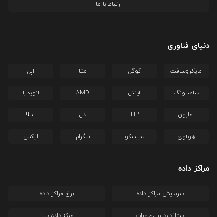
ارتباط با ما
دنیای فناوری
مایکروسافت
گوگل
متا
اپل
سامسونگ
اینتل
AMD
انویدیا
آمازون
HP
دل
تسلا
هوآوی
سیسکو
تلگرام
ایکس
مراکز داده
سرمایش مراکز داده
برق مراکز داده
استاندارد و مصوبات
مرکز داده سبز