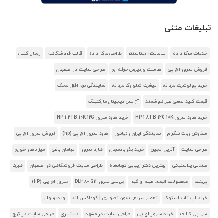
تبلیغات متنی
خدمات مرکز داده
سرمایش دیتاسنتر
طراحی مرکز داده
قالب فروشگاهی
رویال کنین
فروش سرور اچ پی
هاست وردپرس حرفه ای
طراحی سایت در اصفهان
خرید پولوشرت مردانه
تیشرت شلوارک مردانه
نمایندگی نرم افزار محک
قیمت کلید لمسی غیر هوشمند
آژانس دیجیتال مارکتینگ
خرید هارد سرور HP 1.8TB 12G 10K
خرید هارد سرور HP 1.2TB 10K 12G
سفارش ربات تلگرام
نمایندگی ایران رادیاتور
هارد سرور اچ پی (hp)
فروش سرور اچ پی
طراحی سایت
آنریل انجین
خرید بذر بادمجان
هارد سرور
مبلمان باغی
میز ناهار خوری
صندلی پلاستیکی
بهترین دکتر زیبایی کرمانشاه
طراحی سایت فروشگاهی در اصفهان
هیرکا
پرینت
محصولات انیمه، فیلم و گیم
بررسی سرور DL380 G11
سرور اچ پی (HP)
خرید لپ تاپ استوک
تعمیر سریع آیفون تصویری | کوماکس لند
ویدیو وال
سی پی کالاف
خرید سرور اچ پی
طراحی سایت در مشهد
دستیاری
طراحی سایت در کرج