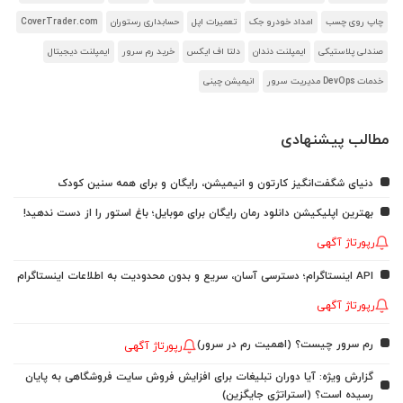
چاپ روی چسب
امداد خودرو جک
تعمیرات اپل
حسابداری رستوران
CoverTrader.com
صندلی پلاستیکی
ایمپلنت دندان
دلتا اف ایکس
خرید رم سرور
ایمپلنت دیجیتال
خدمات DevOps مدیریت سرور
انیمیشن چینی
مطالب پیشنهادی
دنیای شگفت‌انگیز کارتون و انیمیشن، رایگان و برای همه سنین کودک
بهترین اپلیکیشن دانلود رمان رایگان برای موبایل؛ باغ استور را از دست ندهید!
رپورتاژ آگهی
API اینستاگرام؛ دسترسی آسان، سریع و بدون محدودیت به اطلاعات اینستاگرام
رپورتاژ آگهی
رم سرور چیست؟ (اهمیت رم در سرور)
رپورتاژ آگهی
گزارش ویژه: آیا دوران تبلیغات برای افزایش فروش سایت فروشگاهی به پایان
رسیده است؟ (استراتژی جایگزین)