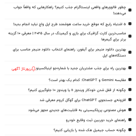
چطور فالوورهای واقعی اینستاگرام جذب کنیم؟ راهکارهایی که واقعاً جواب
می‌دهند!
5 اشتباه رایج که موقع خرید ساعت هوشمند طرح اپل واچ نباید انجام بدید!
مناسب‌ترین کارت گرافیک برای بازی و گیمینگ در سال ۲۰۲۵ | معرفی ۱۰ گزینه
برتر برای گیمرها
بهترین دانلود منیجر برای آیفون: راهنمای انتخاب دانلود منیجر مناسب برای
دستگاه‌های اپل
بهترین راه برای جذب مشتریان جدید با شماره‌جو اینباکسینو
رپورتاژ آگهی
مقایسه Gemini و ChatGPT: کدام یک بهتر است؟
چگونه از قفل شدن خودکار ویندوز 11 یا ویندوز 10 جلوگیری کنیم؟
افزونه‌ی جستجوی ChatGPT برای گوگل کروم معرفی شد
هوش مصنوعی پرپلکیسیتی به قابلیت‌های جدیدی مجهز می‌شود
راهنمای خرید دوربین ثبت وقایع خودرو
چگونه حساب جیمیل هک شده را بازیابی کنیم؟