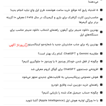
می‌دهند!
5 اشتباه رایج که موقع خرید ساعت هوشمند طرح اپل واچ نباید انجام بدید!
مناسب‌ترین کارت گرافیک برای بازی و گیمینگ در سال ۲۰۲۵ | معرفی ۱۰ گزینه
برتر برای گیمرها
بهترین دانلود منیجر برای آیفون: راهنمای انتخاب دانلود منیجر مناسب برای
دستگاه‌های اپل
بهترین راه برای جذب مشتریان جدید با شماره‌جو اینباکسینو
رپورتاژ آگهی
مقایسه Gemini و ChatGPT: کدام یک بهتر است؟
چگونه از قفل شدن خودکار ویندوز 11 یا ویندوز 10 جلوگیری کنیم؟
افزونه‌ی جستجوی ChatGPT برای گوگل کروم معرفی شد
هوش مصنوعی پرپلکیسیتی به قابلیت‌های جدیدی مجهز می‌شود
راهنمای خرید دوربین ثبت وقایع خودرو
چگونه حساب جیمیل هک شده را بازیابی کنیم؟
با ۱۰ ویژگی اولیه هوش اپل (Apple Intelligence) آشنا شوید