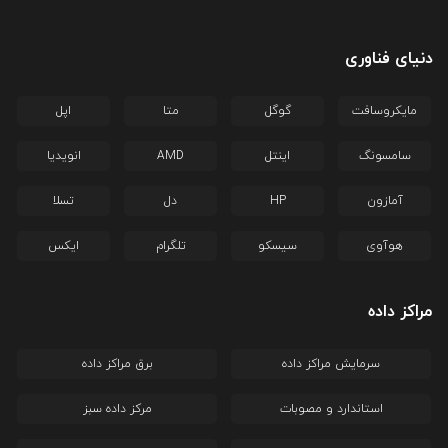
دنیای فناوری
مایکروسافت
گوگل
متا
اپل
سامسونگ
اینتل
AMD
انویدیا
آمازون
HP
دل
تسلا
هوآوی
سیسکو
تلگرام
ایکس
مراکز داده
سرمایش مراکز داده
برق مراکز داده
استاندارد و مصوبات
مرکز داده سبز