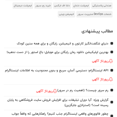
صندلی پلاستیکی
ایمپلنت دندان
دلتا اف ایکس
خرید رم سرور
ایمپلنت دیجیتال
خدمات DevOps مدیریت سرور
انیمیشن چینی
مطالب پیشنهادی
دنیای شگفت‌انگیز کارتون و انیمیشن، رایگان و برای همه سنین کودک
بهترین اپلیکیشن دانلود رمان رایگان برای موبایل؛ باغ استور را از دست ندهید!
رپورتاژ آگهی
API اینستاگرام؛ دسترسی آسان، سریع و بدون محدودیت به اطلاعات اینستاگرام
رپورتاژ آگهی
رم سرور چیست؟ (اهمیت رم در سرور)
رپورتاژ آگهی
گزارش ویژه: آیا دوران تبلیغات برای افزایش فروش سایت فروشگاهی به پایان
رسیده است؟ (استراتژی جایگزین)
چطور فالوورهای واقعی اینستاگرام جذب کنیم؟ راهکارهایی که واقعاً جواب