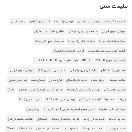
تبلیغات متنی
خدمات مرکز داده
سرمایش دیتاسنتر
طراحی مرکز داده
قالب فروشگاهی
رویال کنین
فروش سرور اچ پی
هاست وردپرس حرفه ای
طراحی سایت در اصفهان
خرید پولوشرت مردانه
تیشرت شلوارک مردانه
نمایندگی نرم افزار محک
قیمت کلید لمسی غیر هوشمند
آژانس دیجیتال مارکتینگ
خرید هارد سرور HP 1.8TB 12G 10K
خرید هارد سرور HP 1.2TB 10K 12G
سفارش ربات تلگرام
نمایندگی ایران رادیاتور
هارد سرور اچ پی (hp)
فروش سرور اچ پی
طراحی سایت
آنریل انجین
خرید بذر بادمجان
هارد سرور
مبلمان باغی
میز ناهار خوری
صندلی پلاستیکی
بهترین دکتر زیبایی کرمانشاه
طراحی سایت فروشگاهی در اصفهان
هیرکا
پرینت
محصولات انیمه، فیلم و گیم
بررسی سرور DL380 G11
سرور اچ پی (HP)
خرید لپ تاپ استوک
تعمیر سریع آیفون تصویری | کوماکس لند
ویدیو وال
سی پی کالاف
خرید سرور اچ پی
طراحی سایت در مشهد
دستیاری
طراحی سایت در کرج
چاپ روی چسب
امداد خودرو جک
تعمیرات اپل
حسابداری رستوران
CoverTrader.com