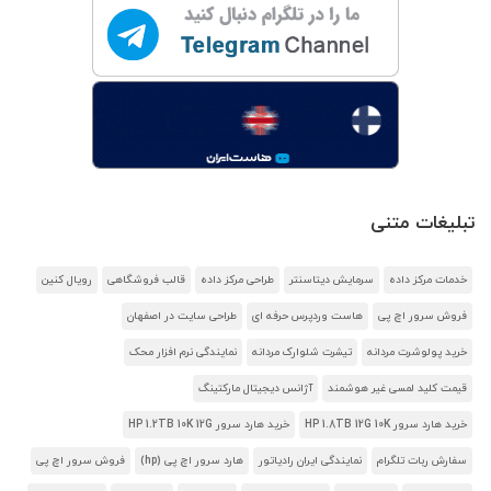
تبلیغات متنی
خدمات مرکز داده
سرمایش دیتاسنتر
طراحی مرکز داده
قالب فروشگاهی
رویال کنین
فروش سرور اچ پی
هاست وردپرس حرفه ای
طراحی سایت در اصفهان
خرید پولوشرت مردانه
تیشرت شلوارک مردانه
نمایندگی نرم افزار محک
قیمت کلید لمسی غیر هوشمند
آژانس دیجیتال مارکتینگ
خرید هارد سرور HP 1.8TB 12G 10K
خرید هارد سرور HP 1.2TB 10K 12G
سفارش ربات تلگرام
نمایندگی ایران رادیاتور
هارد سرور اچ پی (hp)
فروش سرور اچ پی