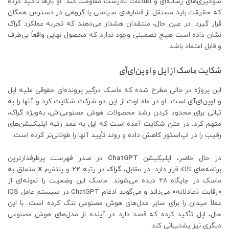
سوگیری‌های رسانه‌ای و اطلاعات نادرست مقاومت کند. او بارها تأکید کرده
که حقیقت باید مستقل از فشارهای سیاسی یا گروهی در دسترس همگان
قرار گیرد. در عین حال، منتقدان هشدار می‌دهند که تجربه عملکرد گراک
نشان داده است هیچ تضمینی وجود ندارد که محصول نهایی واقعاً بی‌طرف
و قابل اعتماد باشد.
شکایت ماسک از اپل و اوپن‌ای‌آی
این پروژه در حالی مطرح شده که ماسک درگیر پرونده‌ای حقوقی علیه اپل
و اوپن‌ای‌آی است. او در ماه اوت از این دو شرکت شکایت کرد و آنها را به
تبانی برای محدود کردن رشد محصولات هوش مصنوعی‌اش، به‌ویژه گراک،
متهم کرد. در متن شکایت آمده است که اپل به عمد رتبه اپلیکیشن‌های
رقیب را در اپ‌استور کاهش داده و روند تأیید آنها را طولانی‌تر کرده است.
در حال حاضر، اپلیکیشن
ChatGPT
در صدر فهرست پرطرفدارترین
برنامه‌های iOS قرار دارد. در مقابل،
گراک
در رتبه ۲۲ و پلتفرم
X
متعلق به
ماسک در جایگاه ۲۸ دیده می‌شوند. ماسک این وضعیت را نمونه‌ای از
«رقابت ناعادلانه» می‌داند و می‌گوید ادغام ChatGPT در سیستم عامل iOS
عملاً میدان را برای سایر مدل‌های هوش مصنوعی تنگ کرده است. با این
حال، اپل تأکید کرده که قصد دارد در آینده از مدل‌های هوش مصنوعی
دیگری نیز پشتیبانی کند.