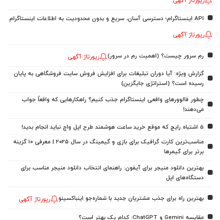
رپورتاژ آگهی
API اینستاگرام؛ دسترسی آسان، سریع و بدون محدودیت به اطلاعات اینستاگرام
رپورتاژ آگهی
رم سرور چیست؟ (اهمیت رم در سرور)
رپورتاژ آگهی
گزارش ویژه: آیا دوران تبلیغات برای افزایش فروش سایت فروشگاهی به پایان
رسیده است؟ (استراتژی جایگزین)
چطور فالوورهای واقعی اینستاگرام جذب کنیم؟ راهکارهایی که واقعاً جواب
می‌دهند!
5 اشتباه رایج که موقع خرید ساعت هوشمند طرح اپل واچ نباید انجام بدید!
مناسب‌ترین کارت گرافیک برای بازی و گیمینگ در سال ۲۰۲۵ | معرفی ۱۰ گزینه
برتر برای گیمرها
بهترین دانلود منیجر برای آیفون: راهنمای انتخاب دانلود منیجر مناسب برای
دستگاه‌های اپل
بهترین راه برای جذب مشتریان جدید با شماره‌جو اینباکسینو
رپورتاژ آگهی
مقایسه Gemini و ChatGPT: کدام یک بهتر است؟