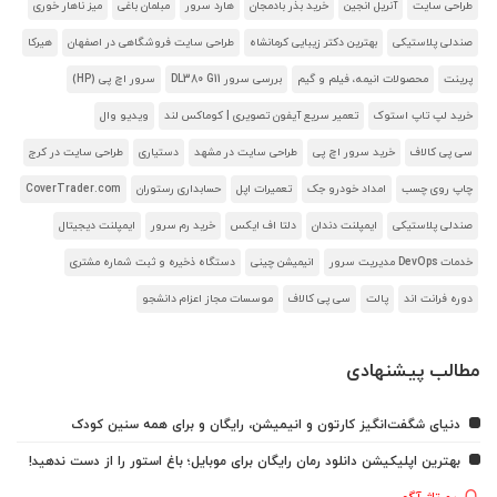
طراحی سایت
آنریل انجین
خرید بذر بادمجان
هارد سرور
مبلمان باغی
میز ناهار خوری
صندلی پلاستیکی
بهترین دکتر زیبایی کرمانشاه
طراحی سایت فروشگاهی در اصفهان
هیرکا
پرینت
محصولات انیمه، فیلم و گیم
بررسی سرور DL380 G11
سرور اچ پی (HP)
خرید لپ تاپ استوک
تعمیر سریع آیفون تصویری | کوماکس لند
ویدیو وال
سی پی کالاف
خرید سرور اچ پی
طراحی سایت در مشهد
دستیاری
طراحی سایت در کرج
چاپ روی چسب
امداد خودرو جک
تعمیرات اپل
حسابداری رستوران
CoverTrader.com
صندلی پلاستیکی
ایمپلنت دندان
دلتا اف ایکس
خرید رم سرور
ایمپلنت دیجیتال
خدمات DevOps مدیریت سرور
انیمیشن چینی
دستگاه ذخیره و ثبت شماره مشتری
دوره فرانت اند
پالت
سی پی کالاف
موسسات مجاز اعزام دانشجو
مطالب پیشنهادی
دنیای شگفت‌انگیز کارتون و انیمیشن، رایگان و برای همه سنین کودک
بهترین اپلیکیشن دانلود رمان رایگان برای موبایل؛ باغ استور را از دست ندهید!