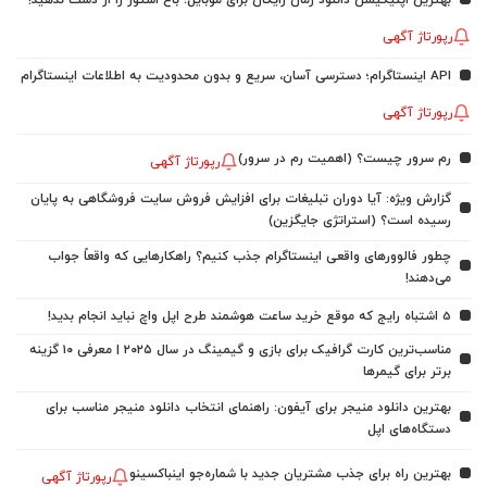
بهترین اپلیکیشن دانلود رمان رایگان برای موبایل؛ باغ استور را از دست ندهید!
رپورتاژ آگهی
API اینستاگرام؛ دسترسی آسان، سریع و بدون محدودیت به اطلاعات اینستاگرام
رپورتاژ آگهی
رم سرور چیست؟ (اهمیت رم در سرور)
رپورتاژ آگهی
گزارش ویژه: آیا دوران تبلیغات برای افزایش فروش سایت فروشگاهی به پایان
رسیده است؟ (استراتژی جایگزین)
چطور فالوورهای واقعی اینستاگرام جذب کنیم؟ راهکارهایی که واقعاً جواب
می‌دهند!
5 اشتباه رایج که موقع خرید ساعت هوشمند طرح اپل واچ نباید انجام بدید!
مناسب‌ترین کارت گرافیک برای بازی و گیمینگ در سال ۲۰۲۵ | معرفی ۱۰ گزینه
برتر برای گیمرها
بهترین دانلود منیجر برای آیفون: راهنمای انتخاب دانلود منیجر مناسب برای
دستگاه‌های اپل
بهترین راه برای جذب مشتریان جدید با شماره‌جو اینباکسینو
رپورتاژ آگهی