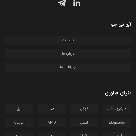
آی تی جو
تبلیغات
درباره ما
ارتباط با ما
دنیای فناوری
مایکروسافت
گوگل
متا
اپل
سامسونگ
اینتل
AMD
انویدیا