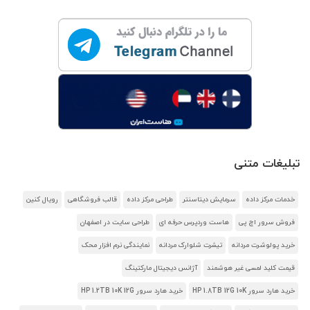
تبلیغات متنی
خدمات مرکز داده
سرمایش دیتاسنتر
طراحی مرکز داده
قالب فروشگاهی
رویال کنین
فروش سرور اچ پی
هاست وردپرس حرفه ای
طراحی سایت در اصفهان
خرید پولوشرت مردانه
تیشرت شلوارک مردانه
نمایندگی نرم افزار محک
قیمت کلید لمسی غیر هوشمند
آژانس دیجیتال مارکتینگ
خرید هارد سرور HP 1.8TB 12G 10K
خرید هارد سرور HP 1.2TB 10K 12G