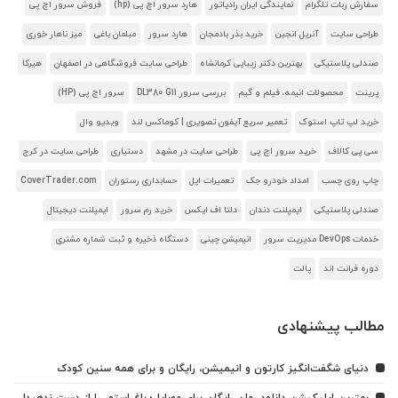
سفارش ربات تلگرام
نمایندگی ایران رادیاتور
هارد سرور اچ پی (hp)
فروش سرور اچ پی
طراحی سایت
آنریل انجین
خرید بذر بادمجان
هارد سرور
مبلمان باغی
میز ناهار خوری
صندلی پلاستیکی
بهترین دکتر زیبایی کرمانشاه
طراحی سایت فروشگاهی در اصفهان
هیرکا
پرینت
محصولات انیمه، فیلم و گیم
بررسی سرور DL380 G11
سرور اچ پی (HP)
خرید لپ تاپ استوک
تعمیر سریع آیفون تصویری | کوماکس لند
ویدیو وال
سی پی کالاف
خرید سرور اچ پی
طراحی سایت در مشهد
دستیاری
طراحی سایت در کرج
چاپ روی چسب
امداد خودرو جک
تعمیرات اپل
حسابداری رستوران
CoverTrader.com
صندلی پلاستیکی
ایمپلنت دندان
دلتا اف ایکس
خرید رم سرور
ایمپلنت دیجیتال
خدمات DevOps مدیریت سرور
انیمیشن چینی
دستگاه ذخیره و ثبت شماره مشتری
دوره فرانت اند
پالت
مطالب پیشنهادی
دنیای شگفت‌انگیز کارتون و انیمیشن، رایگان و برای همه سنین کودک