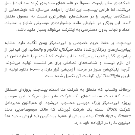
شبکه‌های مش بلوتوث معمولاً در فاصله‌های محدودی (چند صد فوت) عمل
می‌کنند، اما طراحی
بیت‌چت
این امکان را فراهم می‌سازد که خوشه‌هایی از
دستگاه‌ها پیام‌ها را در مسافت‌های طولانی‌تری نسبت به معمول منتقل
کنند. این ویژگی در شرایطی مانند جشنواره‌های موسیقی شلوغ یا عملیات
امداد و نجات بدون دسترسی به اینترنت می‌تواند بسیار مفید باشد.
بیت‌چت
بر حفظ حریم خصوصی و غیرمتمرکز بودن تأکید دارد. مشابه
پیام‌رسان‌های رمزنگاری‌شده مانند
سیگنال
،
تلگرام
و
واتساپ
، این اپ نیز از
پیام‌های گذرا پشتیبانی می‌کند. با این تفاوت که ثبت‌نام یا شماره تلفن در
آن لازم نیست و شناسه‌های تصادفی برای هر نشست تولید می‌شوند.
اگرچه اپلیکیشن هنوز در مرحله آزمایشی قرار دارد، با ۱۰٬۰۰۰ دانلود اولیه از
طریق
TestFlight اپل
ظرفیت آن تکمیل شده است.
برخلاف واتساپ که متعلق به شرکت متا است،
بیت‌چت
پروژه‌ای مستقل
است که تحت سیاست‌های یک شرکت مادر عمل نمی‌کند. این سومین
پروژه غیرمتمرکز بزرگ دورسی محسوب می‌شود. او هم‌اکنون مدیرعامل
شرکت
Block
است؛ یک شرکت فین‌تک که مالک مجموعه‌هایی مانند
Square
و
Cash App
بوده و بیش از ۸٬۰۰۰ بیت‌کوین (به ارزش حدود ۹۰۰
میلیون دلار) در ترازنامه خود دارد.