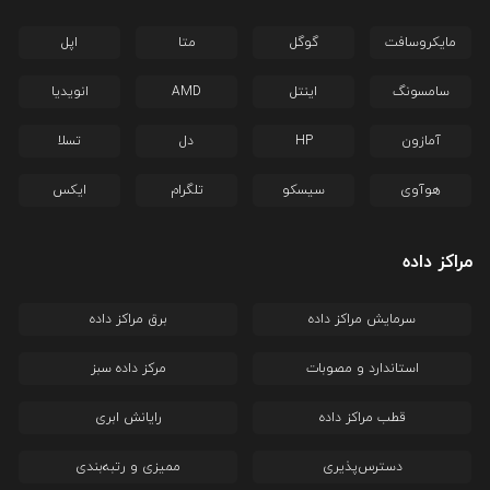
مایکروسافت
گوگل
متا
اپل
سامسونگ
اینتل
AMD
انویدیا
آمازون
HP
دل
تسلا
هوآوی
سیسکو
تلگرام
ایکس
مراکز داده
سرمایش مراکز داده
برق مراکز داده
استاندارد و مصوبات
مرکز داده سبز
قطب مراکز داده
رایانش ابری
دسترس‌پذیری
ممیزی و رتبه‌بندی