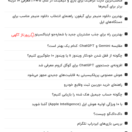
مناسب‌ترین کارت گرافیک برای بازی و گیمینگ در سال ۲۰۲۵ | معرفی ۱۰ گزینه
برتر برای گیمرها
بهترین دانلود منیجر برای آیفون: راهنمای انتخاب دانلود منیجر مناسب برای
دستگاه‌های اپل
بهترین راه برای جذب مشتریان جدید با شماره‌جو اینباکسینو
رپورتاژ آگهی
مقایسه Gemini و ChatGPT: کدام یک بهتر است؟
چگونه از قفل شدن خودکار ویندوز 11 یا ویندوز 10 جلوگیری کنیم؟
افزونه‌ی جستجوی ChatGPT برای گوگل کروم معرفی شد
هوش مصنوعی پرپلکیسیتی به قابلیت‌های جدیدی مجهز می‌شود
راهنمای خرید دوربین ثبت وقایع خودرو
چگونه حساب جیمیل هک شده را بازیابی کنیم؟
با ۱۰ ویژگی اولیه هوش اپل (Apple Intelligence) آشنا شوید
داک‌داک‌گو چیست؟
بررسی بازی‌های ایردراپ تلگرام