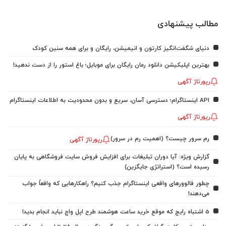
مطالب پیشنهادی
دنیای شگفت‌انگیز کارتون و انیمیشن، رایگان و برای همه سنین کودک
بهترین اپلیکیشن دانلود رمان رایگان برای موبایل؛ باغ استور را از دست ندهید!
رپورتاژ آگهی
API اینستاگرام؛ دسترسی آسان، سریع و بدون محدودیت به اطلاعات اینستاگرام
رپورتاژ آگهی
رم سرور چیست؟ (اهمیت رم در سرور)
رپورتاژ آگهی
گزارش ویژه: آیا دوران تبلیغات برای افزایش فروش سایت فروشگاهی به پایان
رسیده است؟ (استراتژی جایگزین)
چطور فالوورهای واقعی اینستاگرام جذب کنیم؟ راهکارهایی که واقعاً جواب
می‌دهند!
5 اشتباه رایج که موقع خرید ساعت هوشمند طرح اپل واچ نباید انجام بدید!