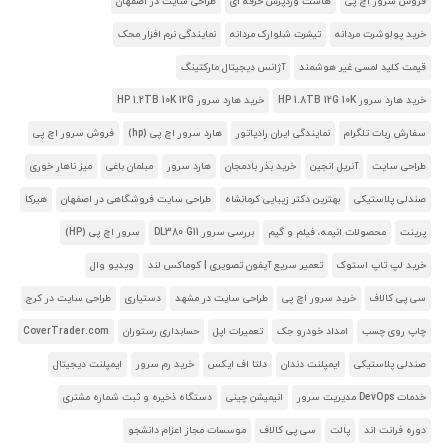
فروش سرور اچ پی
هاست وردپرس حرفه ای
طراحی سایت در اصفهان
خرید پولوشرت مردانه
تیشرت شلوارک مردانه
نمایندگی نرم افزار محک
قیمت کلید لمسی غیر هوشمند
آژانس دیجیتال مارکتینگ
خرید هارد سرور HP 1.8TB 12G 10K
خرید هارد سرور HP 1.2TB 10K 12G
سفارش ربات تلگرام
نمایندگی ایران رادیاتور
هارد سرور اچ پی (hp)
فروش سرور اچ پی
طراحی سایت
آنریل انجین
خرید بذر بادمجان
هارد سرور
مبلمان باغی
میز ناهار خوری
صندلی پلاستیکی
بهترین دکتر زیبایی کرمانشاه
طراحی سایت فروشگاهی در اصفهان
هیرکا
پرینت
محصولات انیمه، فیلم و گیم
بررسی سرور DL380 G11
سرور اچ پی (HP)
خرید لپ تاپ استوک
تعمیر سریع آیفون تصویری | کوماکس لند
ویدیو وال
سی پی کالاف
خرید سرور اچ پی
طراحی سایت در مشهد
دستیاری
طراحی سایت در کرج
چاپ روی چسب
امداد خودرو جک
تعمیرات اپل
حسابداری رستوران
CoverTrader.com
صندلی پلاستیکی
ایمپلنت دندان
دلتا اف ایکس
خرید رم سرور
ایمپلنت دیجیتال
خدمات DevOps مدیریت سرور
انیمیشن چینی
دستگاه ذخیره و ثبت شماره مشتری
دوره فرانت اند
پالت
سی پی کالاف
موسسات مجاز اعزام دانشجو