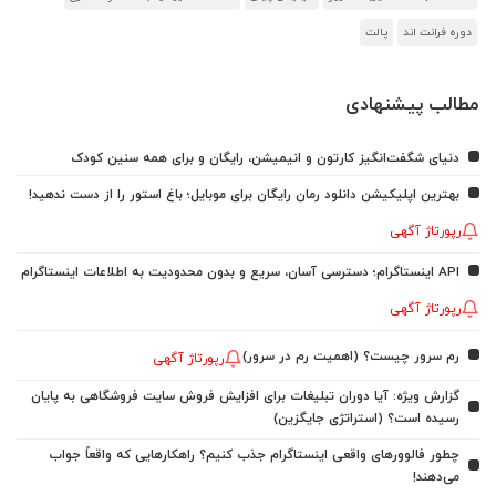
دوره فرانت اند
پالت
مطالب پیشنهادی
دنیای شگفت‌انگیز کارتون و انیمیشن، رایگان و برای همه سنین کودک
بهترین اپلیکیشن دانلود رمان رایگان برای موبایل؛ باغ استور را از دست ندهید!
رپورتاژ آگهی
API اینستاگرام؛ دسترسی آسان، سریع و بدون محدودیت به اطلاعات اینستاگرام
رپورتاژ آگهی
رم سرور چیست؟ (اهمیت رم در سرور)
رپورتاژ آگهی
گزارش ویژه: آیا دوران تبلیغات برای افزایش فروش سایت فروشگاهی به پایان
رسیده است؟ (استراتژی جایگزین)
چطور فالوورهای واقعی اینستاگرام جذب کنیم؟ راهکارهایی که واقعاً جواب
می‌دهند!