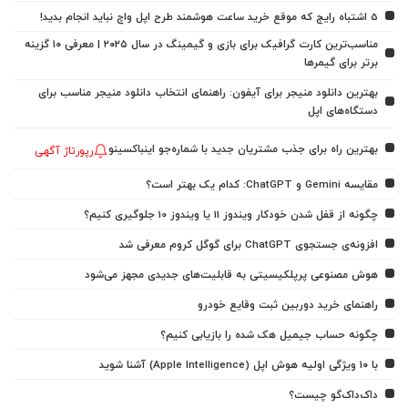
5 اشتباه رایج که موقع خرید ساعت هوشمند طرح اپل واچ نباید انجام بدید!
مناسب‌ترین کارت گرافیک برای بازی و گیمینگ در سال ۲۰۲۵ | معرفی ۱۰ گزینه
برتر برای گیمرها
بهترین دانلود منیجر برای آیفون: راهنمای انتخاب دانلود منیجر مناسب برای
دستگاه‌های اپل
بهترین راه برای جذب مشتریان جدید با شماره‌جو اینباکسینو
رپورتاژ آگهی
مقایسه Gemini و ChatGPT: کدام یک بهتر است؟
چگونه از قفل شدن خودکار ویندوز 11 یا ویندوز 10 جلوگیری کنیم؟
افزونه‌ی جستجوی ChatGPT برای گوگل کروم معرفی شد
هوش مصنوعی پرپلکیسیتی به قابلیت‌های جدیدی مجهز می‌شود
راهنمای خرید دوربین ثبت وقایع خودرو
چگونه حساب جیمیل هک شده را بازیابی کنیم؟
با ۱۰ ویژگی اولیه هوش اپل (Apple Intelligence) آشنا شوید
داک‌داک‌گو چیست؟