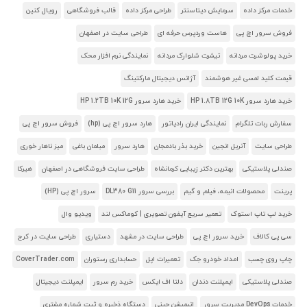
خدمات مرکز داده
سرمایش دیتاسنتر
طراحی مرکز داده
قالب فروشگاهی
رویال کنین
فروش سرور اچ پی
هاست وردپرس حرفه ای
طراحی سایت در اصفهان
خرید پولوشرت مردانه
تیشرت شلوارک مردانه
نمایندگی نرم افزار محک
قیمت کلید لمسی غیر هوشمند
آژانس دیجیتال مارکتینگ
خرید هارد سرور HP 1.8TB 12G 10K
خرید هارد سرور HP 1.2TB 10K 12G
سفارش ربات تلگرام
نمایندگی ایران رادیاتور
هارد سرور اچ پی (hp)
فروش سرور اچ پی
طراحی سایت
آنریل انجین
خرید بذر بادمجان
هارد سرور
مبلمان باغی
میز ناهار خوری
صندلی پلاستیکی
بهترین دکتر زیبایی کرمانشاه
طراحی سایت فروشگاهی در اصفهان
هیرکا
پرینت
محصولات انیمه، فیلم و گیم
بررسی سرور DL380 G11
سرور اچ پی (HP)
خرید لپ تاپ استوک
تعمیر سریع آیفون تصویری | کوماکس لند
ویدیو وال
سی پی کالاف
خرید سرور اچ پی
طراحی سایت در مشهد
دستیاری
طراحی سایت در کرج
چاپ روی چسب
امداد خودرو جک
تعمیرات اپل
حسابداری رستوران
CoverTrader.com
صندلی پلاستیکی
ایمپلنت دندان
دلتا اف ایکس
خرید رم سرور
ایمپلنت دیجیتال
خدمات DevOps مدیریت سرور
انیمیشن چینی
دستگاه ذخیره و ثبت شماره مشتری