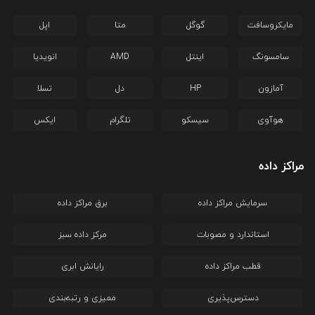
مایکروسافت
گوگل
متا
اپل
سامسونگ
اینتل
AMD
انویدیا
آمازون
HP
دل
تسلا
هوآوی
سیسکو
تلگرام
ایکس
مراکز داده
سرمایش مراکز داده
برق مراکز داده
استاندارد و مصوبات
مرکز داده سبز
قطب مراکز داده
رایانش ابری
دسترس‌پذیری
ممیزی و رتبه‌بندی