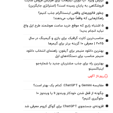
گزارش ویژه: آیا دوران تبلیغات برای افزایش فروش سایت
فروشگاهی به پایان رسیده است؟ (استراتژی جایگزین)
چطور فالوورهای واقعی اینستاگرام جذب کنیم؟
راهکارهایی که واقعاً جواب می‌دهند!
5 اشتباه رایج که موقع خرید ساعت هوشمند طرح اپل واچ
نباید انجام بدید!
مناسب‌ترین کارت گرافیک برای بازی و گیمینگ در سال
۲۰۲۵ | معرفی ۱۰ گزینه برتر برای گیمرها
بهترین دانلود منیجر برای آیفون: راهنمای انتخاب دانلود
منیجر مناسب برای دستگاه‌های اپل
بهترین راه برای جذب مشتریان جدید با شماره‌جو
اینباکسینو
رپورتاژ آگهی
مقایسه Gemini و ChatGPT: کدام یک بهتر است؟
چگونه از قفل شدن خودکار ویندوز 11 یا ویندوز 10
جلوگیری کنیم؟
افزونه‌ی جستجوی ChatGPT برای گوگل کروم معرفی شد