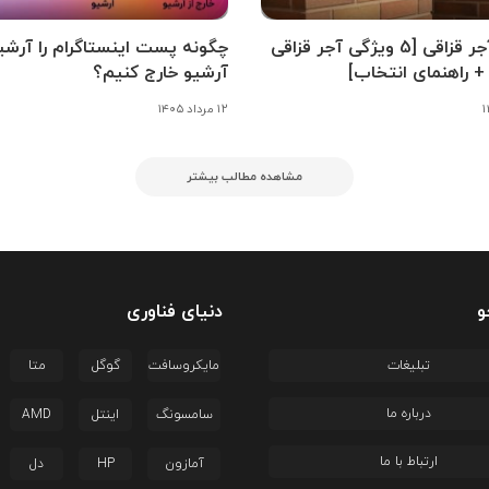
بهترین آجر قزاقی [5 ویژگی آجر قزاقی
چگونه پست اینستاگرام را آرشیو
+ راهنمای انتخاب]
آرشیو خارج کنیم؟
۱۲ مرداد ۱۴۰۵
مشاهده مطالب بیشتر
و
دنیای فناوری
تبلیغات
مایکروسافت
گوگل
متا
درباره ما
سامسونگ
اینتل
AMD
ارتباط با ما
آمازون
HP
دل