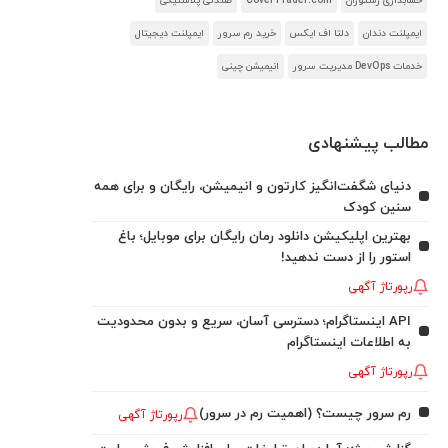
حسابداری رستوران
CoverTrader.com
صندلی پلاستیکی
ایمپلنت دندان
دلتا اف ایکس
خرید رم سرور
ایمپلنت دیجیتال
خدمات DevOps مدیریت سرور
انیمیشن چینی
مطالب پیشنهادی
دنیای شگفت‌انگیز کارتون و انیمیشن، رایگان و برای همه
سنین کودک
بهترین اپلیکیشن دانلود رمان رایگان برای موبایل؛ باغ
استور را از دست ندهید!
رپورتاژ آگهی
API اینستاگرام؛ دسترسی آسان، سریع و بدون محدودیت
به اطلاعات اینستاگرام
رپورتاژ آگهی
رم سرور چیست؟ (اهمیت رم در سرور)
رپورتاژ آگهی