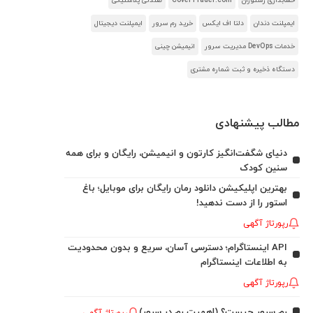
حسابداری رستوران
CoverTrader.com
صندلی پلاستیکی
ایمپلنت دندان
دلتا اف ایکس
خرید رم سرور
ایمپلنت دیجیتال
خدمات DevOps مدیریت سرور
انیمیشن چینی
دستگاه ذخیره و ثبت شماره مشتری
مطالب پیشنهادی
دنیای شگفت‌انگیز کارتون و انیمیشن، رایگان و برای همه
سنین کودک
بهترین اپلیکیشن دانلود رمان رایگان برای موبایل؛ باغ
استور را از دست ندهید!
رپورتاژ آگهی
API اینستاگرام؛ دسترسی آسان، سریع و بدون محدودیت
به اطلاعات اینستاگرام
رپورتاژ آگهی
رم سرور چیست؟ (اهمیت رم در سرور)