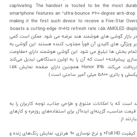
captivating. The handset is touted to be the most durab
smartphone features an “ultra-bounce 360-degree anti-drop 
making it the first such device to receive a Five-Star Over
boasts a cutting-edge 120Hz refresh rate 1.5k AMOLED display, a 108MP primary camera, and a 5,800mAh battery.
ول این برند در بازار گوشی های هوشمند هند عرضه می شود. ممکن است کمی
یر ویژگی های کلیدی آن فوراً مجذوب کننده هستند. این گوشی به
ر تمام بخش ها تبلیغ می شود. این گوشی هوشمند دارای «مقاومت
بالشتک‌سازی پیشرفته» است که آن را به اولین دستگاهی تبدیل می‌کند
که گواهینامه مقاومت در برابر سقوط پنج ستاره را دریافت می‌کند. Honor X9b همچنین دارای صفحه نمایش 1.5k
ن‌رده این برند است که با امکانات متنوع و طراحی جذاب، توجه کاربران را به
ت مناسب، گزینه‌ای ایده‌آل برای استفاده‌های روزمره و کارهای
رتند از:
صفحه نمایش 6.5 اینچی IPS LCD با کیفیت Full HD+ و نرخ نوسازی 90 هرتزی، نمایش رنگ‌های زنده و