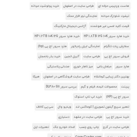
هاست وردپرس حرفه ای
طراحی سایت در اصفهان
خرید پولوشرت مردانه
تیشرت شلوارک مردانه
نمایندگی نرم افزار محک
قیمت کلید لمسی غیر هوشمند
آژانس دیجیتال مارکتینگ
خرید هارد سرور HP 1.8TB 12G 10K
خرید هارد سرور HP 1.2TB 10K 12G
سفارش ربات تلگرام
نمایندگی ایران رادیاتور
هارد سرور اچ پی (hp)
فروش سرور اچ پی
طراحی سایت
آنریل انجین
خرید بذر بادمجان
هارد سرور
مبلمان باغی
میز ناهار خوری
صندلی پلاستیکی
بهترین دکتر زیبایی کرمانشاه
طراحی سایت فروشگاهی در اصفهان
هیرکا
پرینت
محصولات انیمه، فیلم و گیم
بررسی سرور DL380 G11
سرور اچ پی (HP)
خرید لپ تاپ استوک
تعمیر سریع آیفون تصویری | کوماکس لند
ویدیو وال
سی پی کالاف
خرید سرور اچ پی
طراحی سایت در مشهد
دستیاری
طراحی سایت در کرج
چاپ روی چسب
امداد خودرو جک
تعمیرات اپل