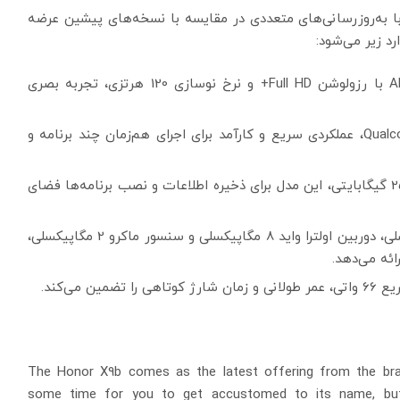
که با به‌روزرسانی‌های متعددی در مقایسه با نسخه‌های پیشین عرضه
د زیر می‌شود:
صفحه نمایش 6.78 اینچی AMOLED با رزولوشن Full HD+ و نرخ نوسازی 120 هرتزی، تجربه بصری
مجهز به پردازنده Qualcomm Snapdragon 778G، عملکردی سریع و کارآمد برای اجرای هم‌زمان چند برنامه و
دارای 8 یا 12 گیگابایت رم و حافظه داخلی 256 گیگابایتی، این مدل برای ذخیره اطلاعات و نصب برنامه‌ها فضای
دوربین سه‌گانه با سنسور اصلی 108 مگاپیکسلی، دوربین اولترا واید 8 مگاپیکسلی و سنسور ماکرو 2 مگاپیکسلی،
ائه می‌دهد.
The Honor X9b comes as the latest offering from the bran
some time for you to get accustomed to its name, but 