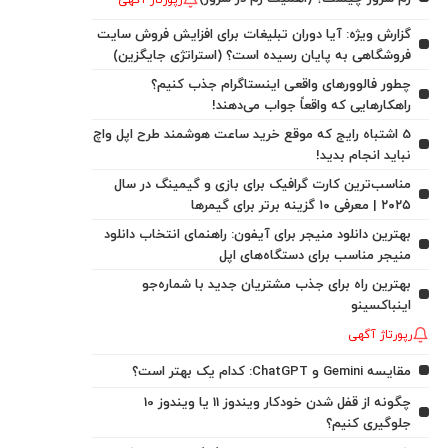
رپورتاژ آگهی
گزارش ویژه: آیا دوران تبلیغات برای افزایش فروش سایت
فروشگاهی به پایان رسیده است؟ (استراتژی جایگزین)
چطور فالوورهای واقعی اینستاگرام جذب کنیم؟
راهکارهایی که واقعاً جواب می‌دهند!
5 اشتباه رایج که موقع خرید ساعت هوشمند طرح اپل واچ
نباید انجام بدید!
مناسب‌ترین کارت گرافیک برای بازی و گیمینگ در سال
۲۰۲۵ | معرفی ۱۰ گزینه برتر برای گیمرها
بهترین دانلود منیجر برای آیفون: راهنمای انتخاب دانلود
منیجر مناسب برای دستگاه‌های اپل
بهترین راه برای جذب مشتریان جدید با شماره‌جو
اینباکسینو
رپورتاژ آگهی
مقایسه Gemini و ChatGPT: کدام یک بهتر است؟
چگونه از قفل شدن خودکار ویندوز 11 یا ویندوز 10
جلوگیری کنیم؟