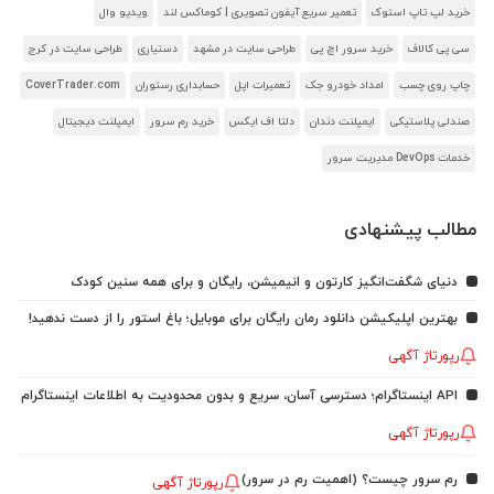
خرید لپ تاپ استوک
تعمیر سریع آیفون تصویری | کوماکس لند
ویدیو وال
سی پی کالاف
خرید سرور اچ پی
طراحی سایت در مشهد
دستیاری
طراحی سایت در کرج
چاپ روی چسب
امداد خودرو جک
تعمیرات اپل
حسابداری رستوران
CoverTrader.com
صندلی پلاستیکی
ایمپلنت دندان
دلتا اف ایکس
خرید رم سرور
ایمپلنت دیجیتال
خدمات DevOps مدیریت سرور
مطالب پیشنهادی
دنیای شگفت‌انگیز کارتون و انیمیشن، رایگان و برای همه سنین کودک
بهترین اپلیکیشن دانلود رمان رایگان برای موبایل؛ باغ استور را از دست ندهید!
رپورتاژ آگهی
API اینستاگرام؛ دسترسی آسان، سریع و بدون محدودیت به اطلاعات اینستاگرام
رپورتاژ آگهی
رم سرور چیست؟ (اهمیت رم در سرور)
رپورتاژ آگهی