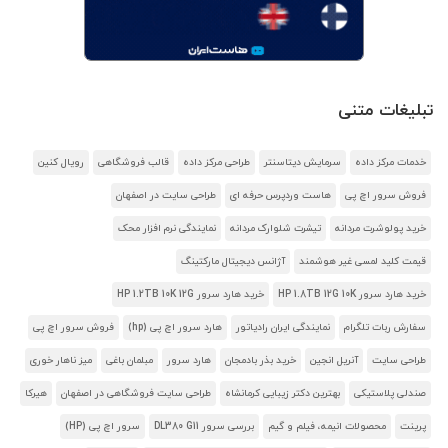
تبلیغات متنی
خدمات مرکز داده
سرمایش دیتاسنتر
طراحی مرکز داده
قالب فروشگاهی
رویال کنین
فروش سرور اچ پی
هاست وردپرس حرفه ای
طراحی سایت در اصفهان
خرید پولوشرت مردانه
تیشرت شلوارک مردانه
نمایندگی نرم افزار محک
قیمت کلید لمسی غیر هوشمند
آژانس دیجیتال مارکتینگ
خرید هارد سرور HP 1.8TB 12G 10K
خرید هارد سرور HP 1.2TB 10K 12G
سفارش ربات تلگرام
نمایندگی ایران رادیاتور
هارد سرور اچ پی (hp)
فروش سرور اچ پی
طراحی سایت
آنریل انجین
خرید بذر بادمجان
هارد سرور
مبلمان باغی
میز ناهار خوری
صندلی پلاستیکی
بهترین دکتر زیبایی کرمانشاه
طراحی سایت فروشگاهی در اصفهان
هیرکا
پرینت
محصولات انیمه، فیلم و گیم
بررسی سرور DL380 G11
سرور اچ پی (HP)