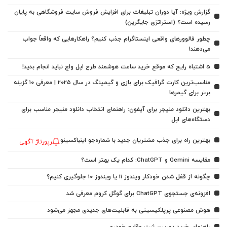
گزارش ویژه: آیا دوران تبلیغات برای افزایش فروش سایت فروشگاهی به پایان
رسیده است؟ (استراتژی جایگزین)
چطور فالوورهای واقعی اینستاگرام جذب کنیم؟ راهکارهایی که واقعاً جواب
می‌دهند!
5 اشتباه رایج که موقع خرید ساعت هوشمند طرح اپل واچ نباید انجام بدید!
مناسب‌ترین کارت گرافیک برای بازی و گیمینگ در سال ۲۰۲۵ | معرفی ۱۰ گزینه
برتر برای گیمرها
بهترین دانلود منیجر برای آیفون: راهنمای انتخاب دانلود منیجر مناسب برای
دستگاه‌های اپل
بهترین راه برای جذب مشتریان جدید با شماره‌جو اینباکسینو
رپورتاژ آگهی
مقایسه Gemini و ChatGPT: کدام یک بهتر است؟
چگونه از قفل شدن خودکار ویندوز 11 یا ویندوز 10 جلوگیری کنیم؟
افزونه‌ی جستجوی ChatGPT برای گوگل کروم معرفی شد
هوش مصنوعی پرپلکیسیتی به قابلیت‌های جدیدی مجهز می‌شود