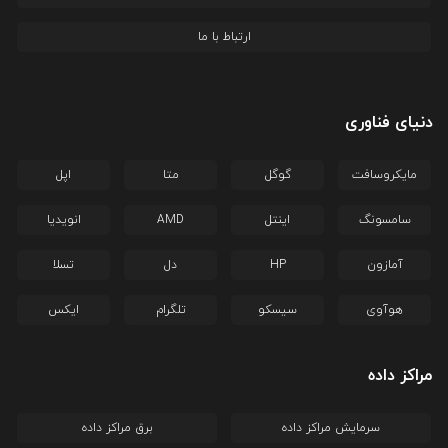
ارتباط با ما
دنیای فناوری
مایکروسافت
گوگل
متا
اپل
سامسونگ
اینتل
AMD
انویدیا
آمازون
HP
دل
تسلا
هوآوی
سیسکو
تلگرام
ایکس
مراکز داده
سرمایش مراکز داده
برق مراکز داده