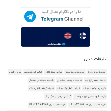
تبلیغات متنی
خدمات مرکز داده
سرمایش دیتاسنتر
طراحی مرکز داده
قالب فروشگاهی
رویال کنین
فروش سرور اچ پی
هاست وردپرس حرفه ای
طراحی سایت در اصفهان
خرید پولوشرت مردانه
تیشرت شلوارک مردانه
نمایندگی نرم افزار محک
قیمت کلید لمسی غیر هوشمند
آژانس دیجیتال مارکتینگ
خرید هارد سرور HP 1.8TB 12G 10K
خرید هارد سرور HP 1.2TB 10K 12G