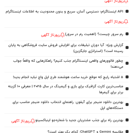
رپورتاژ آگهی
API اینستاگرام؛ دسترسی آسان، سریع و بدون محدودیت به اطلاعات اینستاگرام
رپورتاژ آگهی
رم سرور چیست؟ (اهمیت رم در سرور)
رپورتاژ آگهی
گزارش ویژه: آیا دوران تبلیغات برای افزایش فروش سایت فروشگاهی به پایان
رسیده است؟ (استراتژی جایگزین)
چطور فالوورهای واقعی اینستاگرام جذب کنیم؟ راهکارهایی که واقعاً جواب
می‌دهند!
5 اشتباه رایج که موقع خرید ساعت هوشمند طرح اپل واچ نباید انجام بدید!
مناسب‌ترین کارت گرافیک برای بازی و گیمینگ در سال ۲۰۲۵ | معرفی ۱۰ گزینه
برتر برای گیمرها
بهترین دانلود منیجر برای آیفون: راهنمای انتخاب دانلود منیجر مناسب برای
دستگاه‌های اپل
بهترین راه برای جذب مشتریان جدید با شماره‌جو اینباکسینو
رپورتاژ آگهی
مقایسه Gemini و ChatGPT: کدام یک بهتر است؟