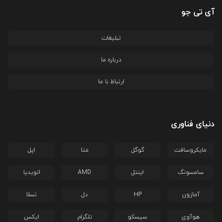
آی تی جو
تبلیغات
درباره ما
ارتباط با ما
دنیای فناوری
مایکروسافت
گوگل
متا
اپل
سامسونگ
اینتل
AMD
انویدیا
آمازون
HP
دل
تسلا
هوآوی
سیسکو
تلگرام
ایکس