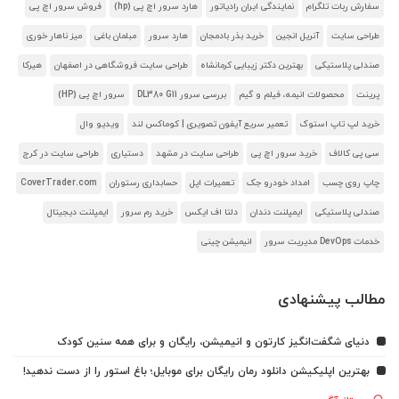
سفارش ربات تلگرام
نمایندگی ایران رادیاتور
هارد سرور اچ پی (hp)
فروش سرور اچ پی
طراحی سایت
آنریل انجین
خرید بذر بادمجان
هارد سرور
مبلمان باغی
میز ناهار خوری
صندلی پلاستیکی
بهترین دکتر زیبایی کرمانشاه
طراحی سایت فروشگاهی در اصفهان
هیرکا
پرینت
محصولات انیمه، فیلم و گیم
بررسی سرور DL380 G11
سرور اچ پی (HP)
خرید لپ تاپ استوک
تعمیر سریع آیفون تصویری | کوماکس لند
ویدیو وال
سی پی کالاف
خرید سرور اچ پی
طراحی سایت در مشهد
دستیاری
طراحی سایت در کرج
چاپ روی چسب
امداد خودرو جک
تعمیرات اپل
حسابداری رستوران
CoverTrader.com
صندلی پلاستیکی
ایمپلنت دندان
دلتا اف ایکس
خرید رم سرور
ایمپلنت دیجیتال
خدمات DevOps مدیریت سرور
انیمیشن چینی
مطالب پیشنهادی
دنیای شگفت‌انگیز کارتون و انیمیشن، رایگان و برای همه سنین کودک
بهترین اپلیکیشن دانلود رمان رایگان برای موبایل؛ باغ استور را از دست ندهید!