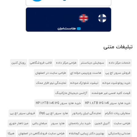
تبلیغات متنی
خدمات مرکز داده
سرمایش دیتاسنتر
طراحی مرکز داده
قالب فروشگاهی
رویال کنین
فروش سرور اچ پی
هاست وردپرس حرفه ای
طراحی سایت در اصفهان
خرید پولوشرت مردانه
تیشرت شلوارک مردانه
نمایندگی نرم افزار محک
قیمت کلید لمسی غیر هوشمند
آژانس دیجیتال مارکتینگ
خرید هارد سرور HP 1.8TB 12G 10K
خرید هارد سرور HP 1.2TB 10K 12G
سفارش ربات تلگرام
نمایندگی ایران رادیاتور
هارد سرور اچ پی (hp)
فروش سرور اچ پی
طراحی سایت
آنریل انجین
خرید بذر بادمجان
هارد سرور
مبلمان باغی
میز ناهار خوری
صندلی پلاستیکی
بهترین دکتر زیبایی کرمانشاه
طراحی سایت فروشگاهی در اصفهان
هیرکا