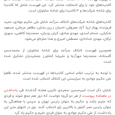
کاندیداهای خود را برای انتخابات منتشر کرد. این فهرست شامل 15 کاندیدا
برای شاخه شرکت‌ها و 3 کاندیدا برای شاخه مشاوران است.
کاندیداهای شاخه شرکت‌های ائتلاف سرآمد شامل علی حکیم جوادی، حمید
فروزنده، بهناز اریا، آزاد معروفی، احسان زرین بخش، مظاهر مرجانی، مسعود
شکرانی، حسام اسدی، مهدی صادق، کیان یزدیان، محمدرضا کاظمی، سهیل
ترکان، مهدی خدادادی، مصطفی امیری و هدا حمزه‌لو می‌شود.
همچنین فهرست ائتلاف سرآمد برای شاخه مشاوران از محمدحسن
گلستانه، محمدرضا مهرآزما و علیرضا کشاورز جمشیدیان تشکیل شده
است.
با توجه به ترتیب اعلام اسامی کاندیداها در فهرست منتشر شده، ظاهرا
علی حکیم جوادی به سرلیستی این ائتلاف انتخاب شده است.
شایان ذکر است امیرحسین سعیدی نائینی هفته گذشته طی
یادداشتی
در ماهنامه پیوست
، از هر دو گروه خواست که دور هم جمع شوند و فردی
که حلیم باشد و حکیم به عنوان رئیس تهران و سپس با هماهنگی به
عنوان رئیس نصر کشور با بالاترین رای انتخاب کنند. وی در انتهای متن این
یادداشت، از علی حکیم جوادی به عنوان فردی حلیم و حکیم یاد کرد.