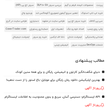
پرینت
محصولات انیمه، فیلم و گیم
بررسی سرور DL380 G11
سرور اچ پی (HP)
خرید لپ تاپ استوک
تعمیر سریع آیفون تصویری | کوماکس لند
ویدیو وال
سی پی کالاف
خرید سرور اچ پی
طراحی سایت در مشهد
دستیاری
طراحی سایت در کرج
چاپ روی چسب
امداد خودرو جک
تعمیرات اپل
حسابداری رستوران
CoverTrader.com
صندلی پلاستیکی
ایمپلنت دندان
دلتا اف ایکس
خرید رم سرور
ایمپلنت دیجیتال
خدمات DevOps مدیریت سرور
انیمیشن چینی
مطالب پیشنهادی
دنیای شگفت‌انگیز کارتون و انیمیشن، رایگان و برای همه سنین کودک
بهترین اپلیکیشن دانلود رمان رایگان برای موبایل؛ باغ استور را از دست ندهید!
رپورتاژ آگهی
API اینستاگرام؛ دسترسی آسان، سریع و بدون محدودیت به اطلاعات اینستاگرام
رپورتاژ آگهی