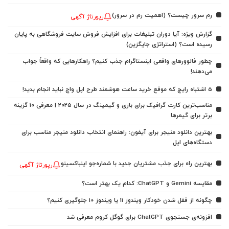
رم سرور چیست؟ (اهمیت رم در سرور)
رپورتاژ آگهی
گزارش ویژه: آیا دوران تبلیغات برای افزایش فروش سایت فروشگاهی به پایان
رسیده است؟ (استراتژی جایگزین)
چطور فالوورهای واقعی اینستاگرام جذب کنیم؟ راهکارهایی که واقعاً جواب
می‌دهند!
5 اشتباه رایج که موقع خرید ساعت هوشمند طرح اپل واچ نباید انجام بدید!
مناسب‌ترین کارت گرافیک برای بازی و گیمینگ در سال ۲۰۲۵ | معرفی ۱۰ گزینه
برتر برای گیمرها
بهترین دانلود منیجر برای آیفون: راهنمای انتخاب دانلود منیجر مناسب برای
دستگاه‌های اپل
بهترین راه برای جذب مشتریان جدید با شماره‌جو اینباکسینو
رپورتاژ آگهی
مقایسه Gemini و ChatGPT: کدام یک بهتر است؟
چگونه از قفل شدن خودکار ویندوز 11 یا ویندوز 10 جلوگیری کنیم؟
افزونه‌ی جستجوی ChatGPT برای گوگل کروم معرفی شد