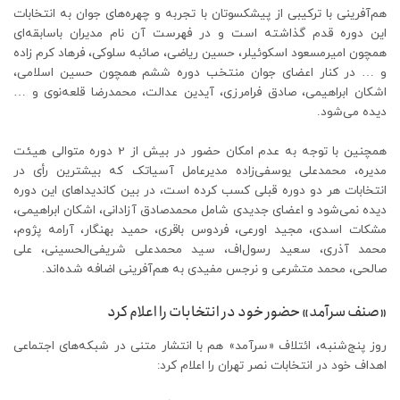
هم‌آفرینی با ترکیبی از پیشکسوتان با تجربه و چهره‌های جوان به انتخابات
این دوره قدم گذاشته است و در فهرست آن نام مدیران باسابقه‌ای
همچون امیرمسعود اسکوئیلر، حسین ریاضی، صائبه سلوکی، فرهاد کرم زاده
و … در کنار اعضای جوان منتخب دوره ششم همچون حسین اسلامی،
اشکان ابراهیمی، صادق فرامرزی، آیدین عدالت، محمدرضا قلعه‌نوی و …
دیده می‌شود.
همچنین با توجه به عدم امکان حضور در بیش از 2 دوره متوالی هیئت
مدیره، محمدعلی یوسفی‌زاده مدیرعامل آسیاتک که بیشترین رأی در
انتخابات هر دو دوره قبلی کسب کرده است، در بین کاندیداهای این دوره
دیده نمی‌شود و اعضای جدیدی شامل محمدصادق آزادانی، اشکان ابراهیمی،
مشکات اسدی، مجید اورعی، فردوس باقری، حمید بهنگار، آرامه پژوم،
محمد آذری، سعید رسول‌اف، سید محمدعلی شریفی‌الحسینی، علی
صالحی، محمد متشرعی و نرجس مفیدی به هم‌آفرینی اضافه شده‌اند.
«صنف سرآمد» حضور خود در انتخابات را اعلام کرد
روز پنج‌شنبه، ائتلاف «سرآمد» هم با انتشار متنی در شبکه‌های اجتماعی
اهداف خود در انتخابات نصر تهران را اعلام کرد: