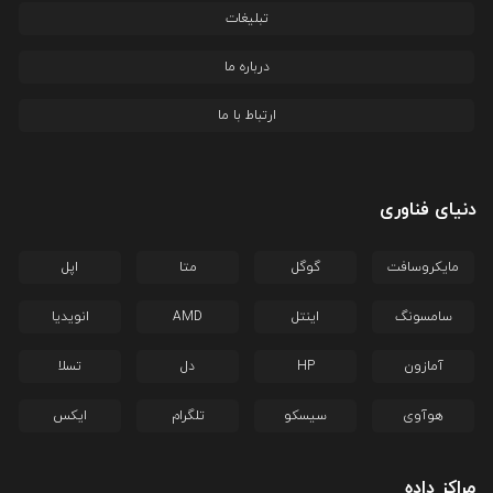
تبلیغات
درباره ما
ارتباط با ما
دنیای فناوری
مایکروسافت
گوگل
متا
اپل
سامسونگ
اینتل
AMD
انویدیا
آمازون
HP
دل
تسلا
هوآوی
سیسکو
تلگرام
ایکس
مراکز داده