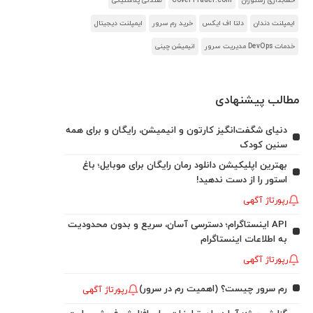
حسابداری رستوران
CoverTrader.com
صندلی پلاستیکی
ایمپلنت دندان
دلتا اف ایکس
خرید رم سرور
ایمپلنت دیجیتال
خدمات DevOps مدیریت سرور
انیمیشن چینی
مطالب پیشنهادی
دنیای شگفت‌انگیز کارتون و انیمیشن، رایگان و برای همه
سنین کودک
بهترین اپلیکیشن دانلود رمان رایگان برای موبایل؛ باغ
استور را از دست ندهید!
رپورتاژ آگهی
API اینستاگرام؛ دسترسی آسان، سریع و بدون محدودیت
به اطلاعات اینستاگرام
رپورتاژ آگهی
رم سرور چیست؟ (اهمیت رم در سرور)
رپورتاژ آگهی