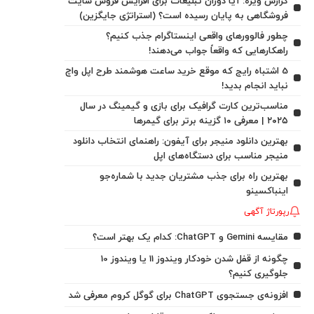
گزارش ویژه: آیا دوران تبلیغات برای افزایش فروش سایت
فروشگاهی به پایان رسیده است؟ (استراتژی جایگزین)
چطور فالوورهای واقعی اینستاگرام جذب کنیم؟
راهکارهایی که واقعاً جواب می‌دهند!
5 اشتباه رایج که موقع خرید ساعت هوشمند طرح اپل واچ
نباید انجام بدید!
مناسب‌ترین کارت گرافیک برای بازی و گیمینگ در سال
۲۰۲۵ | معرفی ۱۰ گزینه برتر برای گیمرها
بهترین دانلود منیجر برای آیفون: راهنمای انتخاب دانلود
منیجر مناسب برای دستگاه‌های اپل
بهترین راه برای جذب مشتریان جدید با شماره‌جو
اینباکسینو
رپورتاژ آگهی
مقایسه Gemini و ChatGPT: کدام یک بهتر است؟
چگونه از قفل شدن خودکار ویندوز 11 یا ویندوز 10
جلوگیری کنیم؟
افزونه‌ی جستجوی ChatGPT برای گوگل کروم معرفی شد