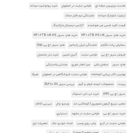
هاست وردپرس حرفه ای
طراحی سایت در اصفهان
خرید پولوشرت مردانه
تیشرت شلوارک مردانه
نمایندگی نرم افزار محک
قیمت کلید لمسی غیر هوشمند
آژانس دیجیتال مارکتینگ
خرید هارد سرور HP 1.8TB 12G 10K
خرید هارد سرور HP 1.2TB 10K 12G
سفارش ربات تلگرام
نمایندگی ایران رادیاتور
هارد سرور اچ پی (hp)
فروش سرور اچ پی
طراحی سایت
آنریل انجین
خرید بذر بادمجان
هارد سرور
مبلمان باغی
میز ناهار خوری
صندلی پلاستیکی
بهترین دکتر زیبایی کرمانشاه
طراحی سایت فروشگاهی در اصفهان
هیرکا
پرینت
محصولات انیمه، فیلم و گیم
بررسی سرور DL380 G11
سرور اچ پی (HP)
خرید لپ تاپ استوک
تعمیر سریع آیفون تصویری | کوماکس لند
ویدیو وال
سی پی کالاف
خرید سرور اچ پی
طراحی سایت در مشهد
دستیاری
طراحی سایت در کرج
چاپ روی چسب
امداد خودرو جک
تعمیرات اپل