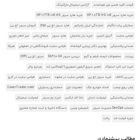
قیمت کلید لمسی غیر هوشمند
آژانس دیجیتال مارکتینگ
خرید هارد سرور HP 1.8TB 12G 10K
خرید هارد سرور HP 1.2TB 10K 12G
سفارش ربات تلگرام
نمایندگی ایران رادیاتور
هارد سرور اچ پی (hp)
فروش سرور اچ پی
طراحی سایت
آنریل انجین
خرید بذر بادمجان
هارد سرور
مبلمان باغی
میز ناهار خوری
صندلی پلاستیکی
بهترین دکتر زیبایی کرمانشاه
طراحی سایت فروشگاهی در اصفهان
هیرکا
پرینت
محصولات انیمه، فیلم و گیم
بررسی سرور DL380 G11
سرور اچ پی (HP)
خرید لپ تاپ استوک
تعمیر سریع آیفون تصویری | کوماکس لند
ویدیو وال
سی پی کالاف
خرید سرور اچ پی
طراحی سایت در مشهد
دستیاری
طراحی سایت در کرج
چاپ روی چسب
امداد خودرو جک
تعمیرات اپل
حسابداری رستوران
CoverTrader.com
صندلی پلاستیکی
ایمپلنت دندان
دلتا اف ایکس
خرید رم سرور
ایمپلنت دیجیتال
خدمات DevOps مدیریت سرور
انیمیشن چینی
دستگاه ذخیره و ثبت شماره مشتری
دوره فرانت اند
پالت
مطالب پیشنهادی