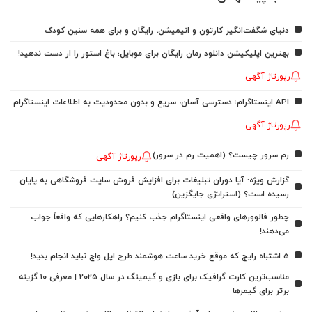
دنیای شگفت‌انگیز کارتون و انیمیشن، رایگان و برای همه سنین کودک
بهترین اپلیکیشن دانلود رمان رایگان برای موبایل؛ باغ استور را از دست ندهید!
رپورتاژ آگهی
API اینستاگرام؛ دسترسی آسان، سریع و بدون محدودیت به اطلاعات اینستاگرام
رپورتاژ آگهی
رم سرور چیست؟ (اهمیت رم در سرور)
رپورتاژ آگهی
گزارش ویژه: آیا دوران تبلیغات برای افزایش فروش سایت فروشگاهی به پایان
رسیده است؟ (استراتژی جایگزین)
چطور فالوورهای واقعی اینستاگرام جذب کنیم؟ راهکارهایی که واقعاً جواب
می‌دهند!
5 اشتباه رایج که موقع خرید ساعت هوشمند طرح اپل واچ نباید انجام بدید!
مناسب‌ترین کارت گرافیک برای بازی و گیمینگ در سال ۲۰۲۵ | معرفی ۱۰ گزینه
برتر برای گیمرها