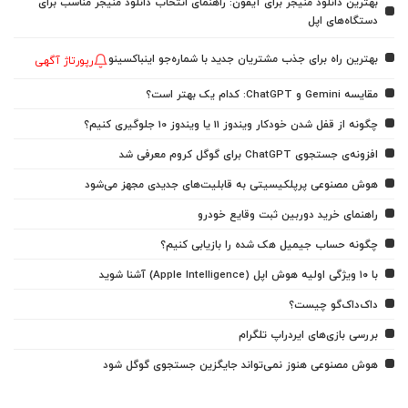
بهترین دانلود منیجر برای آیفون: راهنمای انتخاب دانلود منیجر مناسب برای
دستگاه‌های اپل
بهترین راه برای جذب مشتریان جدید با شماره‌جو اینباکسینو
رپورتاژ آگهی
مقایسه Gemini و ChatGPT: کدام یک بهتر است؟
چگونه از قفل شدن خودکار ویندوز 11 یا ویندوز 10 جلوگیری کنیم؟
افزونه‌ی جستجوی ChatGPT برای گوگل کروم معرفی شد
هوش مصنوعی پرپلکیسیتی به قابلیت‌های جدیدی مجهز می‌شود
راهنمای خرید دوربین ثبت وقایع خودرو
چگونه حساب جیمیل هک شده را بازیابی کنیم؟
با ۱۰ ویژگی اولیه هوش اپل (Apple Intelligence) آشنا شوید
داک‌داک‌گو چیست؟
بررسی بازی‌های ایردراپ تلگرام
هوش مصنوعی هنوز نمی‌تواند جایگزین جستجوی گوگل شود