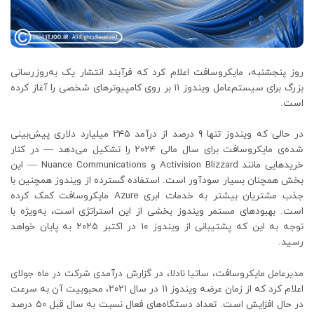
روز پنجشنبه، مایکروسافت اعلام کرد که فرآیند انتشار یک به‌روزرسانی
بزرگ برای سیستم‌عامل ویندوز ۱۱ بر روی کامپیوترهای شخصی را آغاز کرده
است.
در حالی که ویندوز تنها ۹ درصد از درآمد ۲۴۵ میلیارد دلاری پیش‌بینی
شده‌ی مایکروسافت برای سال مالی ۲۰۲۴ را تشکیل می‌دهد — در کنار
خریدهایی مانند Activision Blizzard و Nuance Communications — این
بخش همچنان بسیار سودآور است. استفاده گسترده از ویندوز همچنین با
جذب مشتریان بیشتر به خدمات ابری Azure مایکروسافت کمک کرده
است. بهبودهای مستمر ویندوز بخشی از این استراتژی است، به‌ویژه با
توجه به این که پشتیبانی از ویندوز ۱۰ در اکتبر ۲۰۲۵ به پایان خواهد
رسید.
مدیرعامل مایکروسافت، ساتیا نادلا، در گزارش درآمدی شرکت در ماه جولای
اعلام کرد که از زمان عرضه ویندوز ۱۱ در سال ۲۰۲۱، محبوبیت آن به سرعت
در حال افزایش است. تعداد دستگاه‌های فعال نسبت به سال قبل ۵۰ درصد