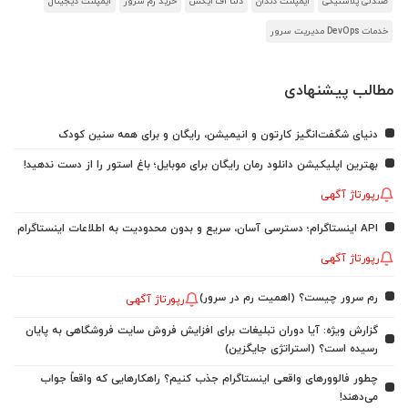
صندلی پلاستیکی
ایمپلنت دندان
دلتا اف ایکس
خرید رم سرور
ایمپلنت دیجیتال
خدمات DevOps مدیریت سرور
مطالب پیشنهادی
دنیای شگفت‌انگیز کارتون و انیمیشن، رایگان و برای همه سنین کودک
بهترین اپلیکیشن دانلود رمان رایگان برای موبایل؛ باغ استور را از دست ندهید!
رپورتاژ آگهی
API اینستاگرام؛ دسترسی آسان، سریع و بدون محدودیت به اطلاعات اینستاگرام
رپورتاژ آگهی
رم سرور چیست؟ (اهمیت رم در سرور)
رپورتاژ آگهی
گزارش ویژه: آیا دوران تبلیغات برای افزایش فروش سایت فروشگاهی به پایان
رسیده است؟ (استراتژی جایگزین)
چطور فالوورهای واقعی اینستاگرام جذب کنیم؟ راهکارهایی که واقعاً جواب
می‌دهند!