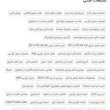
تبلیغات متنی
خدمات مرکز داده
سرمایش دیتاسنتر
طراحی مرکز داده
قالب فروشگاهی
رویال کنین
فروش سرور اچ پی
هاست وردپرس حرفه ای
طراحی سایت در اصفهان
خرید پولوشرت مردانه
تیشرت شلوارک مردانه
نمایندگی نرم افزار محک
قیمت کلید لمسی غیر هوشمند
آژانس دیجیتال مارکتینگ
خرید هارد سرور HP 1.8TB 12G 10K
خرید هارد سرور HP 1.2TB 10K 12G
سفارش ربات تلگرام
نمایندگی ایران رادیاتور
هارد سرور اچ پی (hp)
فروش سرور اچ پی
طراحی سایت
آنریل انجین
خرید بذر بادمجان
هارد سرور
مبلمان باغی
میز ناهار خوری
صندلی پلاستیکی
بهترین دکتر زیبایی کرمانشاه
طراحی سایت فروشگاهی در اصفهان
هیرکا
پرینت
محصولات انیمه، فیلم و گیم
بررسی سرور DL380 G11
سرور اچ پی (HP)
خرید لپ تاپ استوک
تعمیر سریع آیفون تصویری | کوماکس لند
ویدیو وال
سی پی کالاف
خرید سرور اچ پی
طراحی سایت در مشهد
دستیاری
طراحی سایت در کرج
چاپ روی چسب
امداد خودرو جک
تعمیرات اپل
حسابداری رستوران
CoverTrader.com