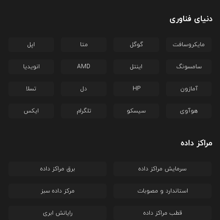
دنیای فناوری
مایکروسافت
گوگل
متا
اپل
سامسونگ
اینتل
AMD
انویدیا
آمازون
HP
دل
تسلا
هوآوی
سیسکو
تلگرام
ایکس
مراکز داده
سرمایش مراکز داده
برق مراکز داده
استاندارد و مصوبات
مرکز داده سبز
قطب مراکز داده
رایانش ابری