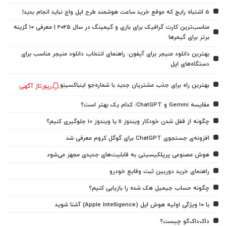
5 اشتباه رایج که موقع خرید ساعت هوشمند طرح اپل واچ نباید انجام بدید!
مناسب‌ترین کارت گرافیک برای بازی و گیمینگ در سال ۲۰۲۵ | معرفی ۱۰ گزینه
برتر برای گیمرها
بهترین دانلود منیجر برای آیفون: راهنمای انتخاب دانلود منیجر مناسب برای
دستگاه‌های اپل
بهترین راه برای جذب مشتریان جدید با شماره‌جو اینباکسینو
رپورتاژ آگهی
مقایسه Gemini و ChatGPT: کدام یک بهتر است؟
چگونه از قفل شدن خودکار ویندوز 11 یا ویندوز 10 جلوگیری کنیم؟
افزونه‌ی جستجوی ChatGPT برای گوگل کروم معرفی شد
هوش مصنوعی پرپلکیسیتی به قابلیت‌های جدیدی مجهز می‌شود
راهنمای خرید دوربین ثبت وقایع خودرو
چگونه حساب جیمیل هک شده را بازیابی کنیم؟
با ۱۰ ویژگی اولیه هوش اپل (Apple Intelligence) آشنا شوید
داک‌داک‌گو چیست؟