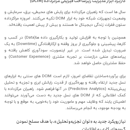
کاربرد ابزار مدیریت زیرساخت فیزیکی مرکزداده (
DCIM
)
سال ‏ها است که راهبران مرکزداده برای پایش ‏های محیطی، برق، سرمایش و
وضعیت تجهیزات شبکه خود به ابزار DCIM تکیه می‌کنند. امروزه مراکزداده
ستون فقرات زندگی دیجیتال ما هستند و بیش از پیش اهمیت یافته‌اند.
همچنین با توجه به افزایش تولید و بکارگیری داده‏ ها(Data) در کسب و
کارها، پیش‏بینی و جلوگیری از بروز وقفه و ازکارافتادگی (Downtime) به یک
ضرورت تبدیل شده است. در غیر اینصورت، سودآوری کاهش یافته و
پیامدهای منفی درازمدت بر تجربه مشتری (Customer Experience) و
حفظ مشتریان حاصل خواهد شد.
برای برآورده‌ساختن تقاضای امروز، لازم است DCIM های سنتی به ابزارهای
نسل جدید ارتقاء یافته و بهره‌گیری از قدرت رایانش ابری و تجزیه‌ و تحلیل
پیش‌بینانه (Predictive Analytics) در آنها فراهم شود. راهبران مرکزداده با
کمک اطلاعاتی که از DCIM های نسل جدید به دست می‌آورند می‌توانند
اطمینان یابند که وظایف مهم و ماموریت خود را به‌خوبی، به‌ موقع و با توجه
به بودجه موجود، به انجام می‌رسانند.
نیاز رویکرد جدید به «توان تجزیه‌وتحلیل»، با هدف مسلح نمودن
گروه‌های کاری به اطلاعات