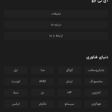
آی تی جو
تبلیغات
درباره ما
ارتباط با ما
دنیای فناوری
مایکروسافت
گوگل
متا
اپل
سامسونگ
اینتل
AMD
انویدیا
آمازون
HP
دل
تسلا
هوآوی
سیسکو
تلگرام
ایکس