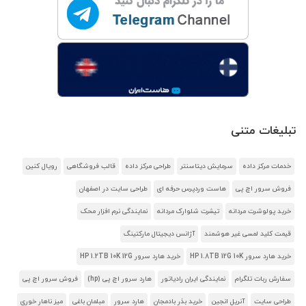
تبلیغات متنی
خدمات مرکز داده
سرمایش دیتاسنتر
طراحی مرکز داده
قالب فروشگاهی
رویال کنین
فروش سرور اچ پی
هاست وردپرس حرفه ای
طراحی سایت در اصفهان
خرید پولوشرت مردانه
تیشرت شلوارک مردانه
نمایندگی نرم افزار محک
قیمت کلید لمسی غیر هوشمند
آژانس دیجیتال مارکتینگ
خرید هارد سرور HP 1.8TB 12G 10K
خرید هارد سرور HP 1.2TB 10K 12G
سفارش ربات تلگرام
نمایندگی ایران رادیاتور
هارد سرور اچ پی (hp)
فروش سرور اچ پی
طراحی سایت
آنریل انجین
خرید بذر بادمجان
هارد سرور
مبلمان باغی
میز ناهار خوری