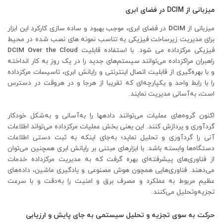
میزبانی از
DCIM
در فضای ابری
میزبانی از
DCIM
در فضای ابری، موجب بهبود و ساده سازی کارکرد این ابزار
برای مدیریت زیرساخت فیزیکی به تناسب نمونه های نصب شده در محیط
فیزیکی مرکزداده می شود. با استفاده قابلیت
DCIM Over the Cloud
راهبران مراکزداده می‌توانند سیستم‌های جدید را در یک روز به کار انداخته
و با بهره‌گیری از قابلیت اتصال اینترنتی و رایانش ابری، تاسیسات مرکزداده
را با رابط واحد و یکپارچه‌ای که تقریبا از هرجا و در هروقت در دسترس
است، به‌آسانی مدیریت نمایند.
اکنون گروه‌های عملیات می‌توانند داده‏ها را به‌آسانی و به‌شکل خودکار
گردآوری و پردازش کنند. این یعنی بخش عملیات مرکزداده می‌تواند اطلاعات
آنی را گردآوری و تحلیل نماید؛ به‌جای اینکه به ثبت دستی اطلاعات
دستگاه‌ها وابسته باشد. با ابزارهای مبتنی بر رایانش ابری همچنین می‌توان
از فناوری‌های پیشرفته‌ای بهره گرفت که به مدیریت مرکزداده خدمات
می‌دهند. فناوری‌هایی همچون هوش مصنوعی و یادگیری ماشین، داده‌های
عظیمِ مربوط به عملکرد و مصرف برق و امنیت را به‌دقت و با سرعت
تجزیه‌وتحلیل می‌کنند.
حرکت به سوی تجزیه و تحلیل سیستمی به جای پایش و ارزیابی