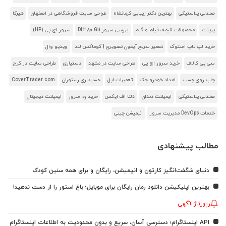
صندلی پلاستیکی
بهترین دکتر زیبایی کرمانشاه
طراحی سایت فروشگاهی در اصفهان
هیرکا
پرینت
محصولات انیمه، فیلم و گیم
بررسی سرور DL380 G11
سرور اچ پی (HP)
خرید لپ تاپ استوک
تعمیر سریع آیفون تصویری | کوماکس لند
ویدیو وال
سی پی کالاف
خرید سرور اچ پی
طراحی سایت در مشهد
دستیاری
طراحی سایت در کرج
چاپ روی چسب
امداد خودرو جک
تعمیرات اپل
حسابداری رستوران
CoverTrader.com
صندلی پلاستیکی
ایمپلنت دندان
دلتا اف ایکس
خرید رم سرور
ایمپلنت دیجیتال
خدمات DevOps مدیریت سرور
انیمیشن چینی
مطالب پیشنهادی
دنیای شگفت‌انگیز کارتون و انیمیشن، رایگان و برای همه سنین کودک
بهترین اپلیکیشن دانلود رمان رایگان برای موبایل؛ باغ استور را از دست ندهید!
رپورتاژ آگهی
API اینستاگرام؛ دسترسی آسان، سریع و بدون محدودیت به اطلاعات اینستاگرام