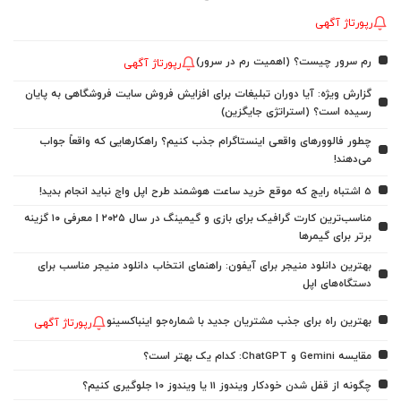
رپورتاژ آگهی
رم سرور چیست؟ (اهمیت رم در سرور)
رپورتاژ آگهی
گزارش ویژه: آیا دوران تبلیغات برای افزایش فروش سایت فروشگاهی به پایان
رسیده است؟ (استراتژی جایگزین)
چطور فالوورهای واقعی اینستاگرام جذب کنیم؟ راهکارهایی که واقعاً جواب
می‌دهند!
5 اشتباه رایج که موقع خرید ساعت هوشمند طرح اپل واچ نباید انجام بدید!
مناسب‌ترین کارت گرافیک برای بازی و گیمینگ در سال ۲۰۲۵ | معرفی ۱۰ گزینه
برتر برای گیمرها
بهترین دانلود منیجر برای آیفون: راهنمای انتخاب دانلود منیجر مناسب برای
دستگاه‌های اپل
بهترین راه برای جذب مشتریان جدید با شماره‌جو اینباکسینو
رپورتاژ آگهی
مقایسه Gemini و ChatGPT: کدام یک بهتر است؟
چگونه از قفل شدن خودکار ویندوز 11 یا ویندوز 10 جلوگیری کنیم؟