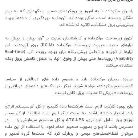
راهبران مرکزداده تا به امروز بر رویکردهای تعمیر و نگهداری که به بروز
مشکل وابسته است، متکی بوده‏ اند. آن‌ها به بهره‌گیری از داده‌ها جهت
پیش‌بینی بروز مشکلات، تاکید نداشته ‏اند.
اکنون زیرساخت مراکزداده و کارشناسان نظارت بر آن، بیش از پیش به
ابزارهای جدید مدیریت زیرساخت مرکزداده (
DCIM
) روی آورده‌اند. این
ابزارها از تجزیه‌ و تحلیل پیش‌بینانه برای بهبود رویت‌ آنی (
Real-time
Visibility
) رویدادها حتی پیش از وقوع آن‏ها، به منظور کاهش بروز وقفه
استفاده می‏کنند.
امروزه مدیران مرکزداده باید با هجوم داده‏ های دریافتی از سراسر
اکوسیستم مرکزداده، مواجه شوند. دیگر تنها تکیه بر داده‌های دریافتی از
زیرساخت فیزیکی تا عملیات برق، کافی نیست.
برای بهبود کارکرد، لازم است شرکت‌ها داده کلیدی از کل اکوسیستم انرژی
را در اختیار داشته باشند. به عبارت دیگر لازم است اطلاعات از کل مسیر
توزیع برق شامل تابلو برق،
ATS،UPS
و کل سیستم سرمایشی و … در
دسترس باشد تا بتوان بصورت صحیح اقدام نمود. با استفاده از این داده
می‌توان نقطه‌ضعف‌های مهمی را برطرف کرد که مدت‌ها گروه تعمیر و