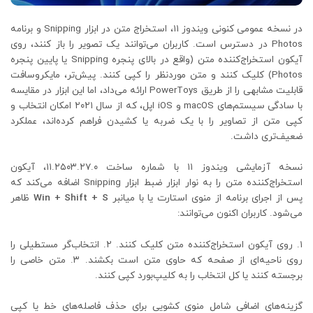
در نسخه عمومی کنونی ویندوز ۱۱، استخراج متن در ابزار Snipping و برنامه
Photos در دسترس است. کاربران می‌توانند یک تصویر را باز کنند، روی
آیکون استخراج‌کننده متن (واقع در بالای پنجره Snipping یا پایین پنجره
Photos) کلیک کنند و متن موردنظر را کپی کنند. پیش‌تر، مایکروسافت
قابلیت مشابهی را از طریق PowerToys ارائه می‌داد، اما این ابزار در مقایسه
با سادگی سیستم‌های macOS و iOS اپل، که از سال ۲۰۲۱ امکان انتخاب و
کپی متن از تصاویر را با یک ضربه یا کشیدن فراهم کرده‌اند، عملکرد
ضعیف‌تری داشت.
نسخه آزمایشی ویندوز ۱۱ با شماره ساخت ۱۱.۲۵۰۳.۲۷.۰، آیکون
استخراج‌کننده متن را به نوار ابزار ضبط ابزار Snipping اضافه می‌کند که
پس از اجرای برنامه از منوی استارت یا با میانبر
Win + Shift + S
ظاهر
می‌شود. کاربران اکنون می‌توانند:
۱. روی آیکون استخراج‌کننده متن کلیک کنند. ۲. انتخاب‌گر مستطیلی را
روی ناحیه‌ای از صفحه که حاوی متن است بکشند. ۳. متن خاصی را
برجسته کنند یا کل انتخاب را به کلیپ‌بورد کپی کنند.
گزینه‌های اضافی شامل منوی کشویی برای حذف فاصله‌های خط یا کپی