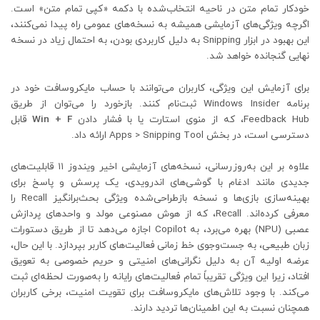
خودکار تمام متن در ناحیه انتخاب‌شده با دکمه «کپی تمام متن» است.
اگرچه ویژگی‌های آزمایشی همیشه به نسخه‌های عمومی راه پیدا نمی‌کنند،
این بهبود در ابزار Snipping به دلیل کاربردی بودن، به احتمال زیاد در نسخه
نهایی گنجانده خواهد شد.
برای آزمایش این ویژگی، کاربران می‌توانند با حساب مایکروسافت خود در
برنامه Windows Insider ثبت‌نام کنند. بازخورد را می‌توان از طریق
Feedback Hub، که از منوی استارت یا با فشار دادن
Win + F
قابل
دسترسی است، در بخش Apps > Snipping Tool ارائه داد.
علاوه بر این به‌روزرسانی، نسخه‌های آزمایشی اخیر ویندوز ۱۱ قابلیت‌های
جدیدی مانند ادغام با گوشی‌های اندرویدی، یک پرسش و پاسخ برای
بهینه‌سازی بازی‌ها و نسخه بازطراحی‌شده ویژگی بحث‌برانگیز Recall را
معرفی کرده‌اند. Recall، که از هوش مصنوعی مولد و واحدهای پردازش
عصبی (NPU) بهره می‌برد، به Copilot اجازه می‌دهد تا از طریق دستورات
زبان طبیعی، به جست‌وجوی خط زمانی فعالیت‌های کاربر بپردازد. با این حال،
عرضه اولیه آن به دلیل نگرانی‌های امنیتی و حریم خصوصی به تعویق
افتاد، زیرا این ویژگی تقریباً تمام فعالیت‌های رایانه را به‌صورت لحظه‌ای ثبت
می‌کند. با وجود تلاش‌های مایکروسافت برای تقویت امنیت، برخی کاربران
همچنان نسبت به این اطمینان‌ها تردید دارند.