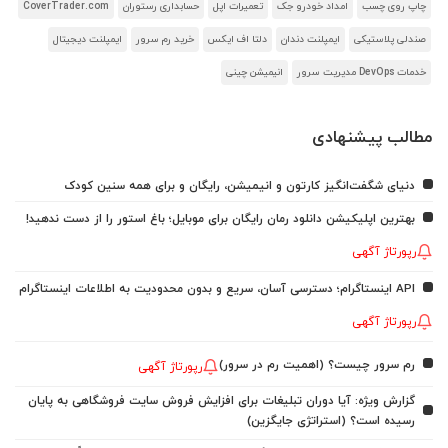
چاپ روی چسب
امداد خودرو جک
تعمیرات اپل
حسابداری رستوران
CoverTrader.com
صندلی پلاستیکی
ایمپلنت دندان
دلتا اف ایکس
خرید رم سرور
ایمپلنت دیجیتال
خدمات DevOps مدیریت سرور
انیمیشن چینی
مطالب پیشنهادی
دنیای شگفت‌انگیز کارتون و انیمیشن، رایگان و برای همه سنین کودک
بهترین اپلیکیشن دانلود رمان رایگان برای موبایل؛ باغ استور را از دست ندهید!
رپورتاژ آگهی
API اینستاگرام؛ دسترسی آسان، سریع و بدون محدودیت به اطلاعات اینستاگرام
رپورتاژ آگهی
رم سرور چیست؟ (اهمیت رم در سرور)
رپورتاژ آگهی
گزارش ویژه: آیا دوران تبلیغات برای افزایش فروش سایت فروشگاهی به پایان
رسیده است؟ (استراتژی جایگزین)