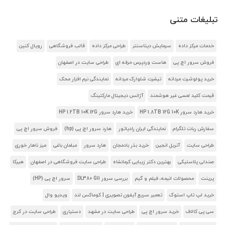
تبلیغات متنی
خدمات مرکز داده
سرمایش دیتاسنتر
طراحی مرکز داده
قالب فروشگاهی
رویال کنین
فروش سرور اچ پی
هاست وردپرس حرفه ای
طراحی سایت در اصفهان
خرید پولوشرت مردانه
تیشرت شلوارک مردانه
نمایندگی نرم افزار محک
قیمت کلید لمسی غیر هوشمند
آژانس دیجیتال مارکتینگ
خرید هارد سرور HP 1.8TB 12G 10K
خرید هارد سرور HP 1.2TB 10K 12G
سفارش ربات تلگرام
نمایندگی ایران رادیاتور
هارد سرور اچ پی (hp)
فروش سرور اچ پی
طراحی سایت
آنریل انجین
خرید بذر بادمجان
هارد سرور
مبلمان باغی
میز ناهار خوری
صندلی پلاستیکی
بهترین دکتر زیبایی کرمانشاه
طراحی سایت فروشگاهی در اصفهان
هیرکا
پرینت
محصولات انیمه، فیلم و گیم
بررسی سرور DL380 G11
سرور اچ پی (HP)
خرید لپ تاپ استوک
تعمیر سریع آیفون تصویری | کوماکس لند
ویدیو وال
سی پی کالاف
خرید سرور اچ پی
طراحی سایت در مشهد
دستیاری
طراحی سایت در کرج