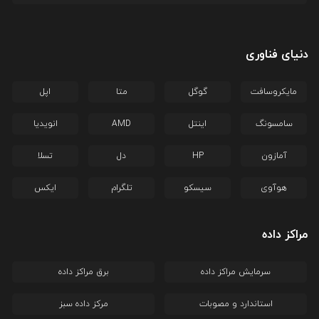
دنیای فناوری
مایکروسافت
گوگل
متا
اپل
سامسونگ
اینتل
AMD
انویدیا
آمازون
HP
دل
تسلا
هوآوی
سیسکو
تلگرام
ایکس
مراکز داده
سرمایش مراکز داده
برق مراکز داده
استاندارد و مصوبات
مرکز داده سبز