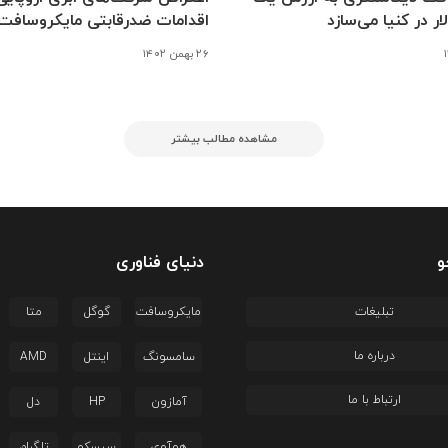
ار در کنیا می‌سازد
اقدامات ضدرقابتی مایکروسافت
۲۶ بهمن ۱۴۰۲
مشاهده مطالب بیشتر
و
دنیای فناوری
تبلیغات
مایکروسافت
گوگل
متا
درباره ما
سامسونگ
اینتل
AMD
ارتباط با ما
آمازون
HP
دل
هوآوی
سیسکو
تلگرام