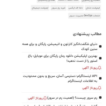
حسابداری رستوران
CoverTrader.com
صندلی پلاستیکی
ایمپلنت دندان
دلتا اف ایکس
خرید رم سرور
ایمپلنت دیجیتال
خدمات DevOps مدیریت سرور
مطالب پیشنهادی
دنیای شگفت‌انگیز کارتون و انیمیشن، رایگان و برای همه
سنین کودک
بهترین اپلیکیشن دانلود رمان رایگان برای موبایل؛ باغ
استور را از دست ندهید!
رپورتاژ آگهی
API اینستاگرام؛ دسترسی آسان، سریع و بدون محدودیت
به اطلاعات اینستاگرام
رپورتاژ آگهی
رم سرور چیست؟ (اهمیت رم در سرور)
رپورتاژ آگهی