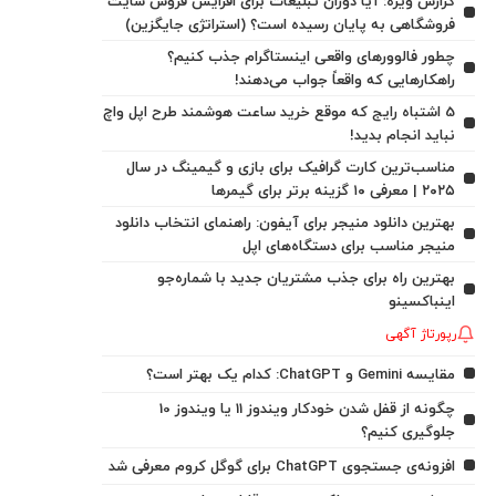
گزارش ویژه: آیا دوران تبلیغات برای افزایش فروش سایت
فروشگاهی به پایان رسیده است؟ (استراتژی جایگزین)
چطور فالوورهای واقعی اینستاگرام جذب کنیم؟
راهکارهایی که واقعاً جواب می‌دهند!
5 اشتباه رایج که موقع خرید ساعت هوشمند طرح اپل واچ
نباید انجام بدید!
مناسب‌ترین کارت گرافیک برای بازی و گیمینگ در سال
۲۰۲۵ | معرفی ۱۰ گزینه برتر برای گیمرها
بهترین دانلود منیجر برای آیفون: راهنمای انتخاب دانلود
منیجر مناسب برای دستگاه‌های اپل
بهترین راه برای جذب مشتریان جدید با شماره‌جو
اینباکسینو
رپورتاژ آگهی
مقایسه Gemini و ChatGPT: کدام یک بهتر است؟
چگونه از قفل شدن خودکار ویندوز 11 یا ویندوز 10
جلوگیری کنیم؟
افزونه‌ی جستجوی ChatGPT برای گوگل کروم معرفی شد