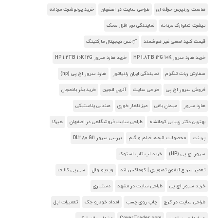
هاست وردپرس حرفه ای
طراحی سایت در اصفهان
خرید پولوشرت مردانه
تیشرت شلوارک مردانه
نمایندگی نرم افزار محک
قیمت کلید لمسی غیر هوشمند
آژانس دیجیتال مارکتینگ
خرید هارد سرور HP 1.8TB 12G 10K
خرید هارد سرور HP 1.2TB 10K 12G
سفارش ربات تلگرام
نمایندگی ایران رادیاتور
هارد سرور اچ پی (hp)
فروش سرور اچ پی
طراحی سایت
آنریل انجین
خرید بذر بادمجان
هارد سرور
مبلمان باغی
میز ناهار خوری
صندلی پلاستیکی
بهترین دکتر زیبایی کرمانشاه
طراحی سایت فروشگاهی در اصفهان
هیرکا
پرینت
محصولات انیمه، فیلم و گیم
بررسی سرور DL380 G11
سرور اچ پی (HP)
خرید لپ تاپ استوک
تعمیر سریع آیفون تصویری | کوماکس لند
ویدیو وال
سی پی کالاف
خرید سرور اچ پی
طراحی سایت در مشهد
دستیاری
طراحی سایت در کرج
چاپ روی چسب
امداد خودرو جک
تعمیرات اپل