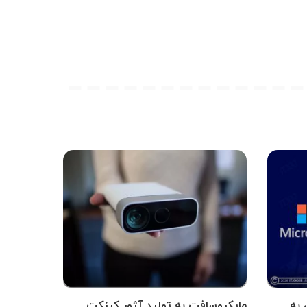
 به
مایکروسافت به تولید آژور کینکت