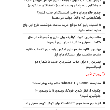
گزارش ویژه: آیا دوران تبلیغات برای افزایش فروش سایت
فروشگاهی به پایان رسیده است؟ (استراتژی جایگزین)
چطور فالوورهای واقعی اینستاگرام جذب کنیم؟
راهکارهایی که واقعاً جواب می‌دهند!
5 اشتباه رایج که موقع خرید ساعت هوشمند طرح اپل واچ
نباید انجام بدید!
مناسب‌ترین کارت گرافیک برای بازی و گیمینگ در سال
۲۰۲۵ | معرفی ۱۰ گزینه برتر برای گیمرها
بهترین دانلود منیجر برای آیفون: راهنمای انتخاب دانلود
منیجر مناسب برای دستگاه‌های اپل
بهترین راه برای جذب مشتریان جدید با شماره‌جو
اینباکسینو
رپورتاژ آگهی
مقایسه Gemini و ChatGPT: کدام یک بهتر است؟
چگونه از قفل شدن خودکار ویندوز 11 یا ویندوز 10
جلوگیری کنیم؟
افزونه‌ی جستجوی ChatGPT برای گوگل کروم معرفی شد