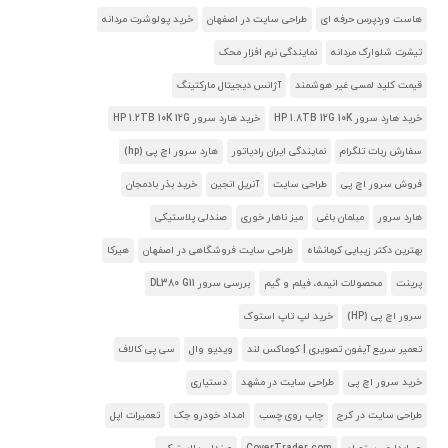
هاست وردپرس حرفه ای
طراحی سایت در اصفهان
خرید پولوشرت مردانه
تیشرت شلوارک مردانه
نمایندگی نرم افزار محک
قیمت کلید لمسی غیر هوشمند
آژانس دیجیتال مارکتینگ
خرید هارد سرور HP 1.8TB 12G 10K
خرید هارد سرور HP 1.2TB 10K 12G
سفارش ربات تلگرام
نمایندگی ایران رادیاتور
هارد سرور اچ پی (hp)
فروش سرور اچ پی
طراحی سایت
آنریل انجین
خرید بذر بادمجان
هارد سرور
مبلمان باغی
میز ناهار خوری
صندلی پلاستیکی
بهترین دکتر زیبایی کرمانشاه
طراحی سایت فروشگاهی در اصفهان
هیرکا
پرینت
محصولات انیمه، فیلم و گیم
بررسی سرور DL380 G11
سرور اچ پی (HP)
خرید لپ تاپ استوک
تعمیر سریع آیفون تصویری | کوماکس لند
ویدیو وال
سی پی کالاف
خرید سرور اچ پی
طراحی سایت در مشهد
دستیاری
طراحی سایت در کرج
چاپ روی چسب
امداد خودرو جک
تعمیرات اپل