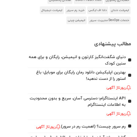
حسابداری رستوران
CoverTrader.com
صندلی پلاستیکی
ایمپلنت دندان
دلتا اف ایکس
خرید رم سرور
ایمپلنت دیجیتال
خدمات DevOps مدیریت سرور
انیمیشن چینی
مطالب پیشنهادی
دنیای شگفت‌انگیز کارتون و انیمیشن، رایگان و برای همه
سنین کودک
بهترین اپلیکیشن دانلود رمان رایگان برای موبایل؛ باغ
استور را از دست ندهید!
رپورتاژ آگهی
API اینستاگرام؛ دسترسی آسان، سریع و بدون محدودیت
به اطلاعات اینستاگرام
رپورتاژ آگهی
رم سرور چیست؟ (اهمیت رم در سرور)
رپورتاژ آگهی