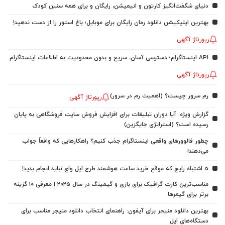
دنیای شگفت‌انگیز کارتون و انیمیشن، رایگان و برای همه سنین کودک
بهترین اپلیکیشن دانلود رمان رایگان برای موبایل؛ باغ استور را از دست ندهید!
رپورتاژ آگهی
API اینستاگرام؛ دسترسی آسان، سریع و بدون محدودیت به اطلاعات اینستاگرام
رپورتاژ آگهی
رم سرور چیست؟ (اهمیت رم در سرور)
رپورتاژ آگهی
گزارش ویژه: آیا دوران تبلیغات برای افزایش فروش سایت فروشگاهی به پایان
رسیده است؟ (استراتژی جایگزین)
چطور فالوورهای واقعی اینستاگرام جذب کنیم؟ راهکارهایی که واقعاً جواب
می‌دهند!
5 اشتباه رایج که موقع خرید ساعت هوشمند طرح اپل واچ نباید انجام بدید!
مناسب‌ترین کارت گرافیک برای بازی و گیمینگ در سال ۲۰۲۵ | معرفی ۱۰ گزینه
برتر برای گیمرها
بهترین دانلود منیجر برای آیفون: راهنمای انتخاب دانلود منیجر مناسب برای
دستگاه‌های اپل